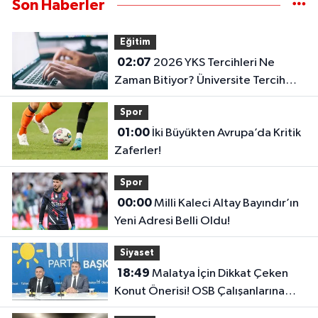
Son Haberler
Eğitim
02:07
2026 YKS Tercihleri Ne
Zaman Bitiyor? Üniversite Tercih
Sonuçları Açıklandı Mı?
Spor
01:00
İki Büyükten Avrupa’da Kritik
Zaferler!
Spor
00:00
Milli Kaleci Altay Bayındır’ın
Yeni Adresi Belli Oldu!
Siyaset
18:49
Malatya İçin Dikkat Çeken
Konut Önerisi! OSB Çalışanlarına
Faizsiz Ev Çağrısı..