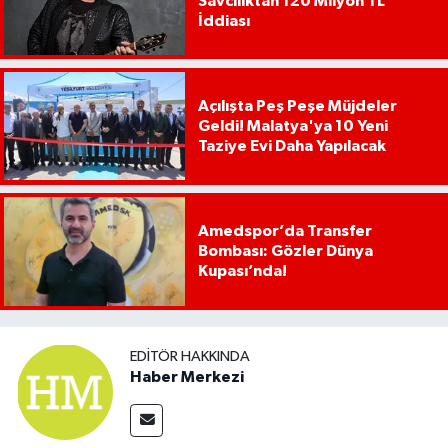
Savcılıktan 120 Milyon TL
İddiası
Açılışta Peş Peşe Müjdeler
Geldi! Malatya'ya 10 Yeni
Taziye Evi Daha Yapılacak
Amedspor’da Transfer
Bombası: Gözler Dünya
Kupası’nda!
EDITÖR HAKKINDA
Haber Merkezi