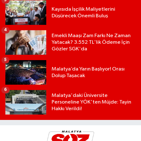
3
Kayısıda İşçilik Maliyetlerini
Düşürecek Önemli Buluş
4
Emekli Maaşı Zam Farkı Ne Zaman
Yatacak? 3.552 TL'lik Ödeme İçin
Gözler SGK'da
5
Malatya’da Yarın Başlıyor! Orası
Dolup Taşacak
6
Malatya'daki Üniversite
Personeline YÖK'ten Müjde: Tayin
Hakkı Verildi!