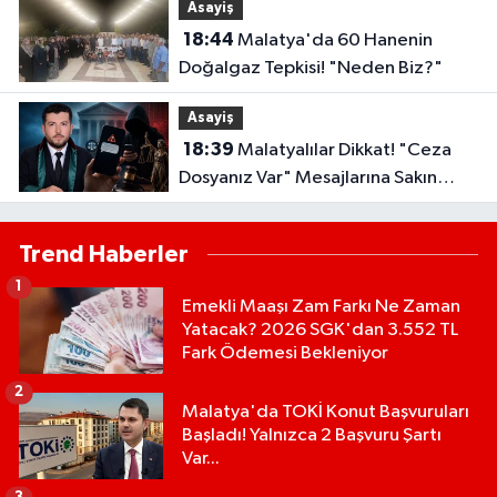
Asayiş
18:44
Malatya'da 60 Hanenin
Doğalgaz Tepkisi! "Neden Biz?"
Asayiş
18:39
Malatyalılar Dikkat! "Ceza
Dosyanız Var" Mesajlarına Sakın
Kanmayın
Trend Haberler
1
Emekli Maaşı Zam Farkı Ne Zaman
Yatacak? 2026 SGK'dan 3.552 TL
Fark Ödemesi Bekleniyor
2
Malatya'da TOKİ Konut Başvuruları
Başladı! Yalnızca 2 Başvuru Şartı
Var...