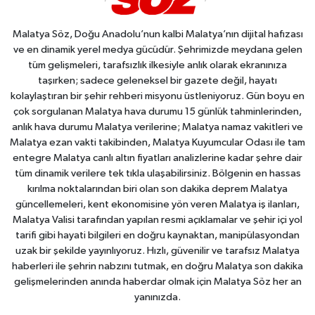
Malatya Söz, Doğu Anadolu’nun kalbi Malatya’nın dijital hafızası
ve en dinamik yerel medya gücüdür. Şehrimizde meydana gelen
tüm gelişmeleri, tarafsızlık ilkesiyle anlık olarak ekranınıza
taşırken; sadece geleneksel bir gazete değil, hayatı
kolaylaştıran bir şehir rehberi misyonu üstleniyoruz. Gün boyu en
çok sorgulanan Malatya hava durumu 15 günlük tahminlerinden,
anlık hava durumu Malatya verilerine; Malatya namaz vakitleri ve
Malatya ezan vakti takibinden, Malatya Kuyumcular Odası ile tam
entegre Malatya canlı altın fiyatları analizlerine kadar şehre dair
tüm dinamik verilere tek tıkla ulaşabilirsiniz. Bölgenin en hassas
kırılma noktalarından biri olan son dakika deprem Malatya
güncellemeleri, kent ekonomisine yön veren Malatya iş ilanları,
Malatya Valisi tarafından yapılan resmi açıklamalar ve şehir içi yol
tarifi gibi hayati bilgileri en doğru kaynaktan, manipülasyondan
uzak bir şekilde yayınlıyoruz. Hızlı, güvenilir ve tarafsız Malatya
haberleri ile şehrin nabzını tutmak, en doğru Malatya son dakika
gelişmelerinden anında haberdar olmak için Malatya Söz her an
yanınızda.