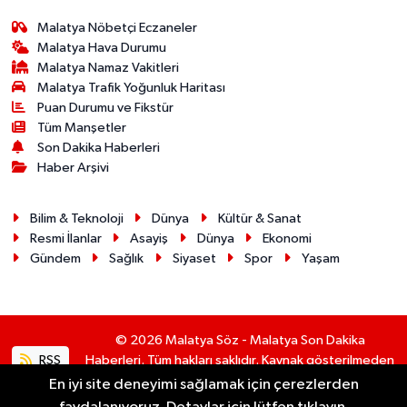
Malatya Nöbetçi Eczaneler
Malatya Hava Durumu
Malatya Namaz Vakitleri
Malatya Trafik Yoğunluk Haritası
Puan Durumu ve Fikstür
Tüm Manşetler
Son Dakika Haberleri
Haber Arşivi
Bilim & Teknoloji
Dünya
Kültür & Sanat
Resmi İlanlar
Asayiş
Dünya
Ekonomi
Gündem
Sağlık
Siyaset
Spor
Yaşam
© 2026 Malatya Söz - Malatya Son Dakika
RSS
Haberleri. Tüm hakları saklıdır. Kaynak gösterilmeden
alıntı yapılamaz.
En iyi site deneyimi sağlamak için çerezlerden