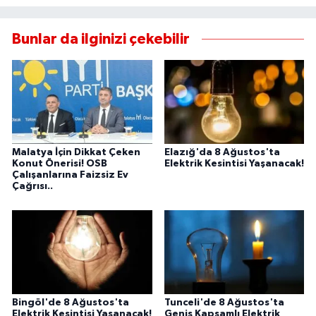
Bunlar da ilginizi çekebilir
Malatya İçin Dikkat Çeken
Elazığ'da 8 Ağustos'ta
Konut Önerisi! OSB
Elektrik Kesintisi Yaşanacak!
Çalışanlarına Faizsiz Ev
Çağrısı..
Bingöl'de 8 Ağustos'ta
Tunceli'de 8 Ağustos'ta
Elektrik Kesintisi Yaşanacak!
Geniş Kapsamlı Elektrik