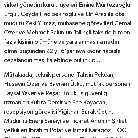
şirket yönetim kurulu üyeleri Emine Mürtezaoğlu
Ergül, Ceyda Hacıbekiroğlu ve Elif Aras ile otel
müdürü Zeki Yılmaz, muhasebe görevlileri Cemal
Özer ve Mehmet Salun'un 'bilinçli taksirle birden
fazla kişinin ölümüne ve yaralanmasına neden
olma' suçundan 22 yıl 6'şar aya kadar hapisle
cezalandırılması talebinde bulunuldu.
Mütalaada, teknik personel Tahsin Pekcan,
Hüseyin Özer ve Bayram Ütkü, mutfak personeli
Faysal Yaver ve Reşat Bölük, iş güvenliği
uzmanları Kübra Demir ve Ece Kayacan,
resepsiyon görevlisi Yiğithan Burak Çetin,
Mudurnu Enerji Sanayi ve Ticaret Anonim Şirketi
yetkilileri İbrahim Polat ve İsmail Karagöz, FQC