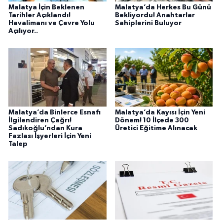
Malatya İçin Beklenen
Malatya’da Herkes Bu Günü
Tarihler Açıklandı!
Bekliyordu! Anahtarlar
Havalimanı ve Çevre Yolu
Sahiplerini Buluyor
Açılıyor..
Malatya’da Binlerce Esnafı
Malatya’da Kayısı İçin Yeni
İlgilendiren Çağrı!
Dönem! 10 İlçede 300
Sadıkoğlu’ndan Kura
Üretici Eğitime Alınacak
Fazlası İşyerleri İçin Yeni
Talep