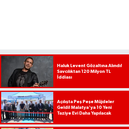
Haluk Levent Gözaltına Alındı!
Savcılıktan 120 Milyon TL
İddiası
Açılışta Peş Peşe Müjdeler
Geldi! Malatya'ya 10 Yeni
Taziye Evi Daha Yapılacak