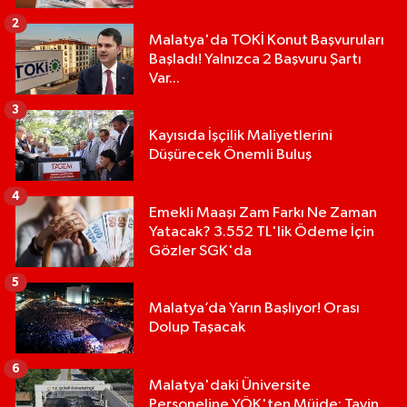
2
Malatya'da TOKİ Konut Başvuruları
Başladı! Yalnızca 2 Başvuru Şartı
Var...
3
Kayısıda İşçilik Maliyetlerini
Düşürecek Önemli Buluş
4
Emekli Maaşı Zam Farkı Ne Zaman
Yatacak? 3.552 TL'lik Ödeme İçin
Gözler SGK'da
5
Malatya’da Yarın Başlıyor! Orası
Dolup Taşacak
6
Malatya'daki Üniversite
Personeline YÖK'ten Müjde: Tayin