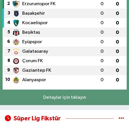
2
Erzurumspor FK
0
0
3
Başakşehir
0
0
4
Kocaelispor
0
0
5
Beşiktaş
0
0
6
Eyüpspor
0
0
7
Galatasaray
0
0
8
Çorum FK
0
0
9
Gaziantep FK
0
0
10
Alanyaspor
0
0
Detaylar için tıklayın
Süper Lig Fikstür