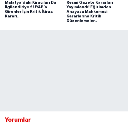
Malatya’daki Kiracıları Da
Resmi Gazete Kararları
İlgilendiriyor! UYAP’a
Yayımlandı! Eğitimden
Girenler İçin Kritik İtiraz
Anayasa Mahkemesi
Kararı..
Kararlarına Kritik
Düzenlemeler..
Yorumlar