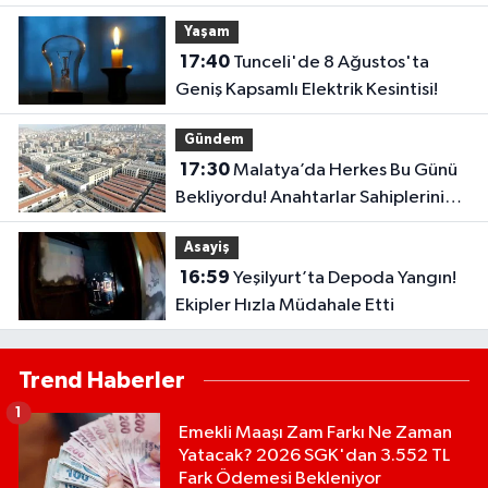
Karlıova'da 2 Köy Etkilenecek
Yaşam
17:40
Tunceli'de 8 Ağustos'ta
Geniş Kapsamlı Elektrik Kesintisi!
Gündem
17:30
Malatya’da Herkes Bu Günü
Bekliyordu! Anahtarlar Sahiplerini
Buluyor
Asayiş
16:59
Yeşilyurt’ta Depoda Yangın!
Ekipler Hızla Müdahale Etti
Trend Haberler
1
Emekli Maaşı Zam Farkı Ne Zaman
Yatacak? 2026 SGK'dan 3.552 TL
Fark Ödemesi Bekleniyor