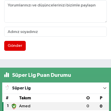
Gönder
Süper Lig Puan Durumu
Süper Lig
#
Takım
O
P
1
Amed
0
0