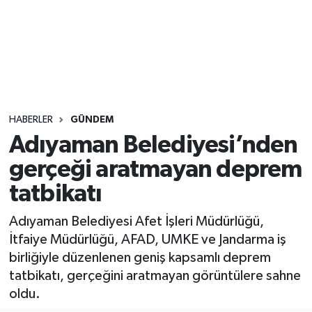
Sağlık
Seri İlan
Siyaset
HABERLER
GÜNDEM
Spor
Adıyaman Belediyesi’nden
gerçeği aratmayan deprem
Yaşam
tatbikatı
Adıyaman Belediyesi Afet İşleri Müdürlüğü,
İtfaiye Müdürlüğü, AFAD, UMKE ve Jandarma iş
birliğiyle düzenlenen geniş kapsamlı deprem
tatbikatı, gerçeğini aratmayan görüntülere sahne
oldu.