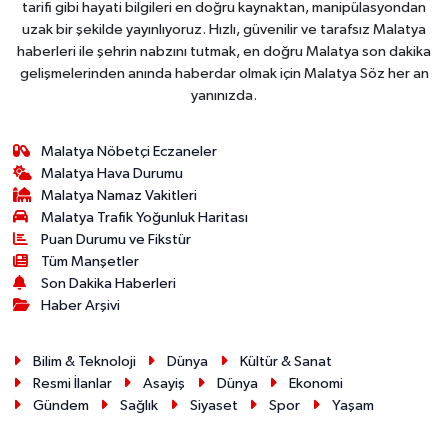
tarifi gibi hayati bilgileri en doğru kaynaktan, manipülasyondan
uzak bir şekilde yayınlıyoruz. Hızlı, güvenilir ve tarafsız Malatya
haberleri ile şehrin nabzını tutmak, en doğru Malatya son dakika
gelişmelerinden anında haberdar olmak için Malatya Söz her an
yanınızda.
Malatya Nöbetçi Eczaneler
Malatya Hava Durumu
Malatya Namaz Vakitleri
Malatya Trafik Yoğunluk Haritası
Puan Durumu ve Fikstür
Tüm Manşetler
Son Dakika Haberleri
Haber Arşivi
Bilim & Teknoloji
Dünya
Kültür & Sanat
Resmi İlanlar
Asayiş
Dünya
Ekonomi
Gündem
Sağlık
Siyaset
Spor
Yaşam