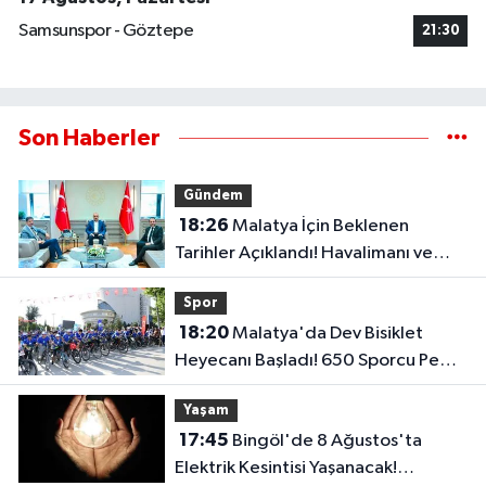
Samsunspor - Göztepe
21:30
Son Haberler
Gündem
18:26
Malatya İçin Beklenen
Tarihler Açıklandı! Havalimanı ve
Çevre Yolu Açılıyor..
Spor
18:20
Malatya'da Dev Bisiklet
Heyecanı Başladı! 650 Sporcu Pedal
Çeviriyor..
Yaşam
17:45
Bingöl'de 8 Ağustos'ta
Elektrik Kesintisi Yaşanacak!