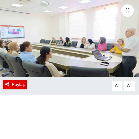
Paylaş
-
+
A
A