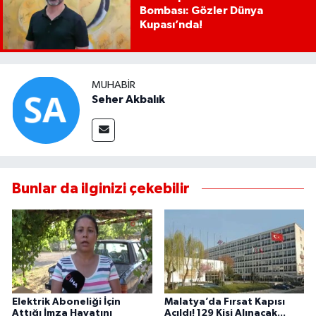
Bombası: Gözler Dünya
Kupası’nda!
MUHABIR
Seher Akbalık
Bunlar da ilginizi çekebilir
Elektrik Aboneliği İçin
Malatya’da Fırsat Kapısı
Attığı İmza Hayatını
Açıldı! 129 Kişi Alınacak...