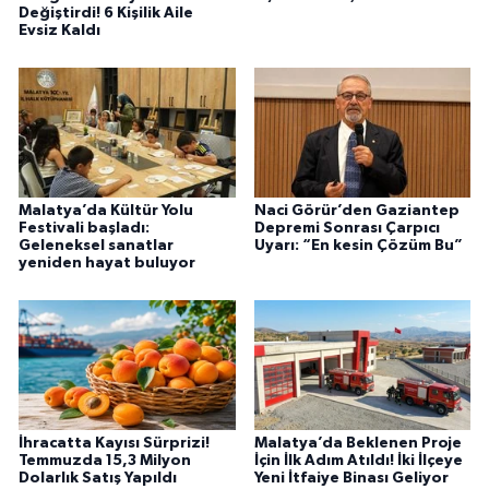
Değiştirdi! 6 Kişilik Aile
Evsiz Kaldı
Malatya’da Kültür Yolu
Naci Görür’den Gaziantep
Festivali başladı:
Depremi Sonrası Çarpıcı
Geleneksel sanatlar
Uyarı: “En kesin Çözüm Bu”
yeniden hayat buluyor
İhracatta Kayısı Sürprizi!
Malatya’da Beklenen Proje
Temmuzda 15,3 Milyon
İçin İlk Adım Atıldı! İki İlçeye
Dolarlık Satış Yapıldı
Yeni İtfaiye Binası Geliyor