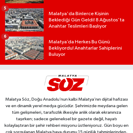
5
Malatya'da Binlerce Kişinin
Beklediği Gün Geldi! 8 Ağustos'ta
Anahtar Teslimleri Başlıyor
6
Malatya’da Herkes Bu Günü
Bekliyordu! Anahtarlar Sahiplerini
Buluyor
Malatya Söz, Doğu Anadolu’nun kalbi Malatya’nın dijital hafızası
ve en dinamik yerel medya gücüdür. Şehrimizde meydana gelen
tüm gelişmeleri, tarafsızlık ilkesiyle anlık olarak ekranınıza
taşırken; sadece geleneksel bir gazete değil, hayatı
kolaylaştıran bir şehir rehberi misyonu üstleniyoruz. Gün boyu en
çok sorgulanan Malatya hava durumu 15 günlük tahminlerinden,