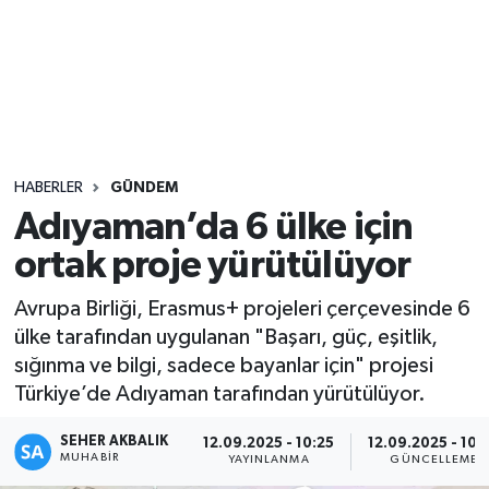
Sağlık
Seri İlan
Siyaset
HABERLER
GÜNDEM
Spor
Adıyaman’da 6 ülke için
ortak proje yürütülüyor
Yaşam
Avrupa Birliği, Erasmus+ projeleri çerçevesinde 6
ülke tarafından uygulanan "Başarı, güç, eşitlik,
sığınma ve bilgi, sadece bayanlar için" projesi
Türkiye’de Adıyaman tarafından yürütülüyor.
SEHER AKBALIK
12.09.2025 - 10:25
12.09.2025 - 10:
MUHABIR
YAYINLANMA
GÜNCELLEME