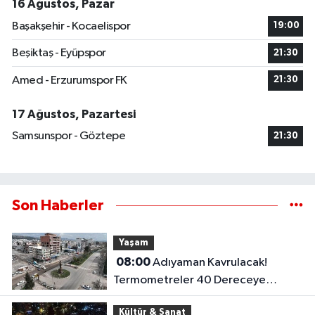
16 Ağustos, Pazar
Başakşehir - Kocaelispor
19:00
Beşiktaş - Eyüpspor
21:30
Amed - Erzurumspor FK
21:30
17 Ağustos, Pazartesi
Samsunspor - Göztepe
21:30
Son Haberler
Yaşam
08:00
Adıyaman Kavrulacak!
Termometreler 40 Dereceye
Dayanacak
Kültür & Sanat