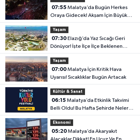
07:55
Malatya’da Bugün Herkes
Oraya Gidecek! Akşam İçin Büyük
Sürpriz Hazır
Yaşam
07:30
Elazığ’da Yaz Sıcağı Geri
Dönüyor! İşte İlçe İlçe Beklenen
Sıcaklıklar
Yaşam
07:00
Malatya İçin Kritik Hava
Uyarısı! Sıcaklıklar Bugün Artacak
Kültür & Sanat
06:15
Malatya’da Etkinlik Takvimi
Belli Oldu! Bu Hafta Şehirde Neler
Olacak?
Ekonomi
05:20
Malatya’da Akaryakıt
Alacaklar Dikkat! En Ucuz Ve En