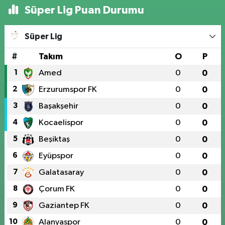
Süper Lig Puan Durumu
Süper Lig
#
Takım
O
P
1
Amed
0
0
2
Erzurumspor FK
0
0
3
Başakşehir
0
0
4
Kocaelispor
0
0
5
Beşiktaş
0
0
6
Eyüpspor
0
0
7
Galatasaray
0
0
8
Çorum FK
0
0
9
Gaziantep FK
0
0
10
Alanyaspor
0
0