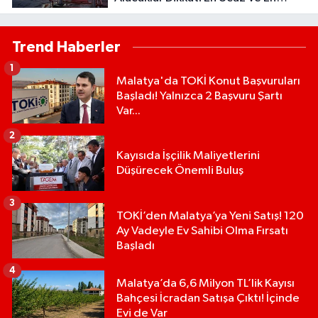
Pahalı İlçe Belli Oldu
Trend Haberler
1
Malatya'da TOKİ Konut Başvuruları
Başladı! Yalnızca 2 Başvuru Şartı
Var...
2
Kayısıda İşçilik Maliyetlerini
Düşürecek Önemli Buluş
3
TOKİ’den Malatya’ya Yeni Satış! 120
Ay Vadeyle Ev Sahibi Olma Fırsatı
Başladı
4
Malatya’da 6,6 Milyon TL’lik Kayısı
Bahçesi İcradan Satışa Çıktı! İçinde
Evi de Var