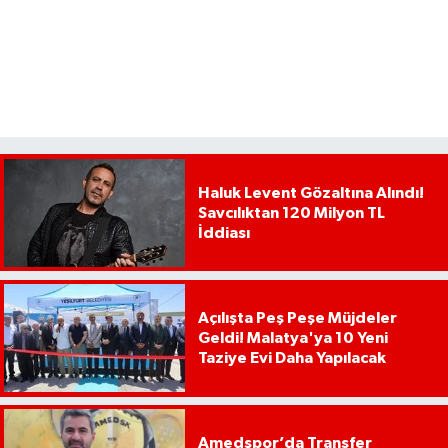
Haluk Levent Gözaltına Alındı!
Savcılıktan 120 Milyon TL
İddiası
Açılışta Peş Peşe Müjdeler
Geldi! Malatya'ya 10 Yeni
Taziye Evi Daha Yapılacak
Amedspor’da Transfer