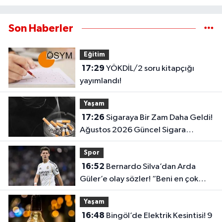
Son Haberler
Eğitim
17:29
YÖKDİL/2 soru kitapçığı
yayımlandı!
Yaşam
17:26
Sigaraya Bir Zam Daha Geldi!
Ağustos 2026 Güncel Sigara
Fiyatları Belli Oldu
Spor
16:52
Bernardo Silva’dan Arda
Güler’e olay sözler! “Beni en çok
etkileyen şey…”
Yaşam
16:48
Bingöl’de Elektrik Kesintisi! 9