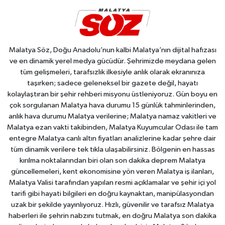
Malatya Söz, Doğu Anadolu’nun kalbi Malatya’nın dijital hafızası
ve en dinamik yerel medya gücüdür. Şehrimizde meydana gelen
tüm gelişmeleri, tarafsızlık ilkesiyle anlık olarak ekranınıza
taşırken; sadece geleneksel bir gazete değil, hayatı
kolaylaştıran bir şehir rehberi misyonu üstleniyoruz. Gün boyu en
çok sorgulanan Malatya hava durumu 15 günlük tahminlerinden,
anlık hava durumu Malatya verilerine; Malatya namaz vakitleri ve
Malatya ezan vakti takibinden, Malatya Kuyumcular Odası ile tam
entegre Malatya canlı altın fiyatları analizlerine kadar şehre dair
tüm dinamik verilere tek tıkla ulaşabilirsiniz. Bölgenin en hassas
kırılma noktalarından biri olan son dakika deprem Malatya
güncellemeleri, kent ekonomisine yön veren Malatya iş ilanları,
Malatya Valisi tarafından yapılan resmi açıklamalar ve şehir içi yol
tarifi gibi hayati bilgileri en doğru kaynaktan, manipülasyondan
uzak bir şekilde yayınlıyoruz. Hızlı, güvenilir ve tarafsız Malatya
haberleri ile şehrin nabzını tutmak, en doğru Malatya son dakika