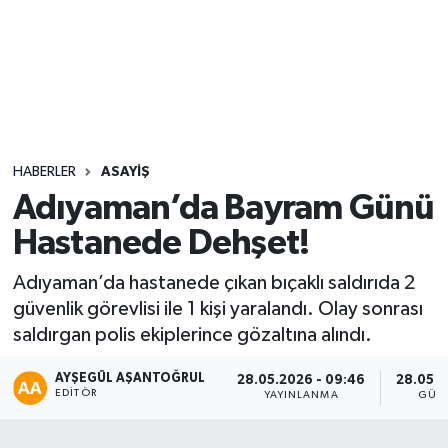
Sağlık
Seri İlan
Siyaset
HABERLER
ASAYIŞ
Spor
Adıyaman’da Bayram Günü
Hastanede Dehşet!
Yaşam
Adıyaman’da hastanede çıkan bıçaklı saldırıda 2
güvenlik görevlisi ile 1 kişi yaralandı. Olay sonrası
saldırgan polis ekiplerince gözaltına alındı.
AYŞEGÜL AŞANTOĞRUL
28.05.2026 - 09:46
28.05.2
EDITÖR
YAYINLANMA
GÜN