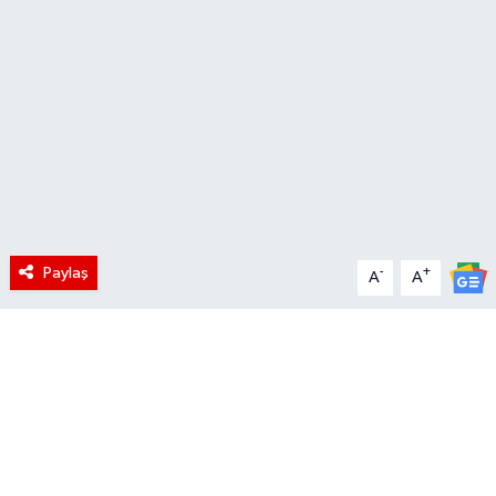
Paylaş
-
+
A
A