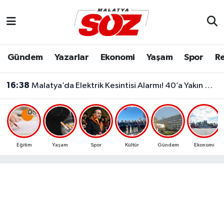
Asayiş
Malatya Nöbetçi Eczaneler
Gündem
Yazarlar
Ekonomi
Yaşam
Spor
Re
Bilim & Teknoloji
Malatya Hava Durumu
16:38
Malatya’da Elektrik Kesintisi Alarmı! 40’a Yakın Mahallede Saatler Belli Oldu
Dünya
Malatya Namaz Vakitleri
16:37
Malatya'da Bugün (09.08.2026) Vefat Edenler
Eğitim
Malatya Trafik Yoğunluk Haritası
Ekonomi
Süper Lig Puan Durumu ve Fikstür
Eğitim
Yaşam
Spor
Kültür
Gündem
Ekonomi
Gündem
Tüm Manşetler
Kültür & Sanat
Son Dakika Haberleri
Resmi İlanlar
Haber Arşivi