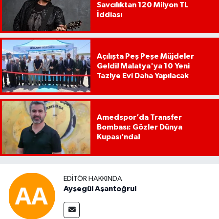
Savcılıktan 120 Milyon TL
İddiası
Açılışta Peş Peşe Müjdeler
Geldi! Malatya'ya 10 Yeni
Taziye Evi Daha Yapılacak
Amedspor’da Transfer
Bombası: Gözler Dünya
Kupası’nda!
EDITÖR HAKKINDA
Ayşegül Aşantoğrul