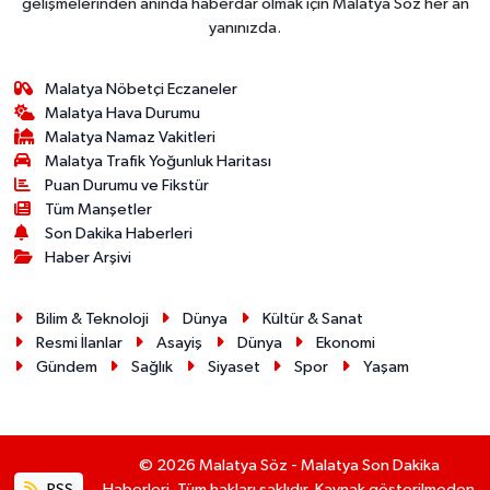
gelişmelerinden anında haberdar olmak için Malatya Söz her an
yanınızda.
Malatya Nöbetçi Eczaneler
Malatya Hava Durumu
Malatya Namaz Vakitleri
Malatya Trafik Yoğunluk Haritası
Puan Durumu ve Fikstür
Tüm Manşetler
Son Dakika Haberleri
Haber Arşivi
Bilim & Teknoloji
Dünya
Kültür & Sanat
Resmi İlanlar
Asayiş
Dünya
Ekonomi
Gündem
Sağlık
Siyaset
Spor
Yaşam
© 2026 Malatya Söz - Malatya Son Dakika
RSS
Haberleri. Tüm hakları saklıdır. Kaynak gösterilmeden