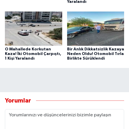
Yaralandı
O Mahallede Korkutan
Bir Anlık Dikkatsizlik Kazaya
Kaza! İki Otomobil Çarpıştı,
Neden Oldu! Otomobil Tırla
1 Kişi Yaralandı
Birlikte Sürüklendi
Yorumlar