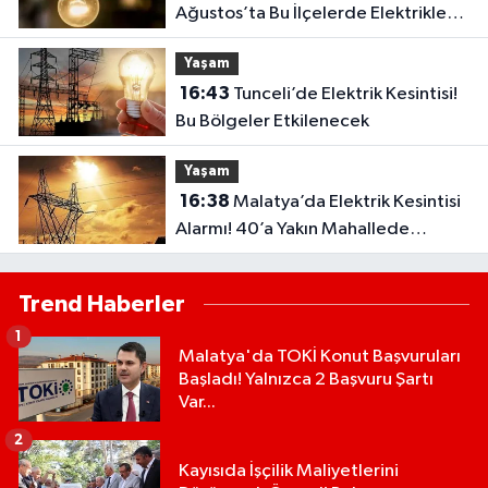
Ağustos’ta Bu İlçelerde Elektrikler
Kesilecek
Yaşam
16:43
Tunceli’de Elektrik Kesintisi!
Bu Bölgeler Etkilenecek
Yaşam
16:38
Malatya’da Elektrik Kesintisi
Alarmı! 40’a Yakın Mahallede
Saatler Belli Oldu
Trend Haberler
1
Malatya'da TOKİ Konut Başvuruları
Başladı! Yalnızca 2 Başvuru Şartı
Var...
2
Kayısıda İşçilik Maliyetlerini