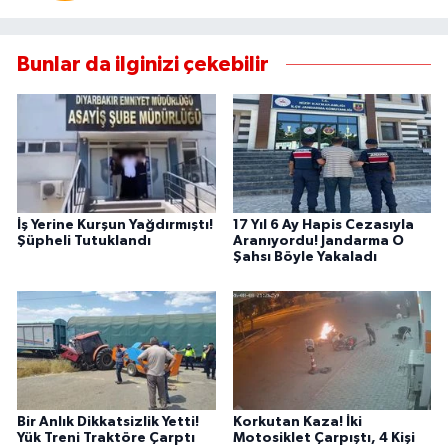
Bunlar da ilginizi çekebilir
İş Yerine Kurşun Yağdırmıştı!
17 Yıl 6 Ay Hapis Cezasıyla
Şüpheli Tutuklandı
Aranıyordu! Jandarma O
Şahsı Böyle Yakaladı
Bir Anlık Dikkatsizlik Yetti!
Korkutan Kaza! İki
Yük Treni Traktöre Çarptı
Motosiklet Çarpıştı, 4 Kişi