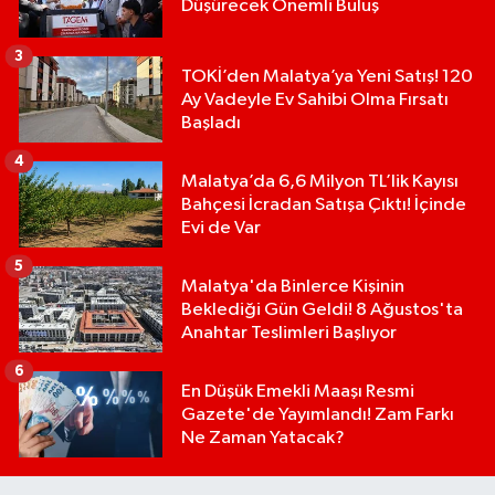
Düşürecek Önemli Buluş
3
TOKİ’den Malatya’ya Yeni Satış! 120
Ay Vadeyle Ev Sahibi Olma Fırsatı
Başladı
4
Malatya’da 6,6 Milyon TL’lik Kayısı
Bahçesi İcradan Satışa Çıktı! İçinde
Evi de Var
5
Malatya'da Binlerce Kişinin
Beklediği Gün Geldi! 8 Ağustos'ta
Anahtar Teslimleri Başlıyor
6
En Düşük Emekli Maaşı Resmi
Gazete'de Yayımlandı! Zam Farkı
Ne Zaman Yatacak?