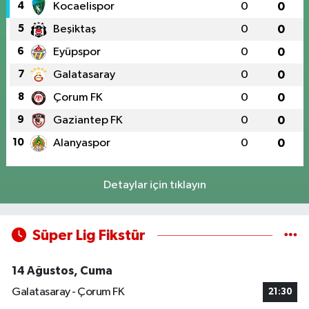
4
Kocaelispor
0
0
5
Beşiktaş
0
0
6
Eyüpspor
0
0
7
Galatasaray
0
0
8
Çorum FK
0
0
9
Gaziantep FK
0
0
10
Alanyaspor
0
0
Detaylar için tıklayın
Süper Lig Fikstür
14 Ağustos, Cuma
Galatasaray - Çorum FK
21:30