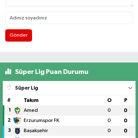
Gönder
Süper Lig Puan Durumu
Süper Lig
#
Takım
O
P
1
Amed
0
0
2
Erzurumspor FK
0
0
3
Başakşehir
0
0