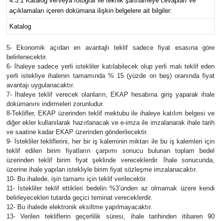
4.3.1 Katalog ve/veya fotoğraf ile teknik şartnameye cevapları ve
açıklamaları içeren dokümana ilişkin belgelere ait bilgiler:
Katalog
5- Ekonomik açıdan en avantajlı teklif sadece fiyat esasına göre
belirlenecektir.
6- İhaleye sadece yerli istekliler katılabilecek olup yerli malı teklif eden
yerli istekliye ihalenin tamamında % 15 (yüzde on beş) oranında fiyat
avantajı uygulanacaktır.
7- İhaleye teklif verecek olanların, EKAP hesabına giriş yaparak ihale
dokümanını indirmeleri zorunludur.
8-Teklifler, EKAP üzerinden teklif mektubu ile ihaleye katılım belgesi ve
diğer ekler kullanılarak hazırlanacak ve e-imza ile imzalanarak ihale tarih
ve saatine kadar EKAP üzerinden gönderilecektir.
9- İstekliler tekliflerini, her bir iş kaleminin miktarı ile bu iş kalemleri için
teklif edilen birim fiyatların çarpımı sonucu bulunan toplam bedel
üzerinden teklif birim fiyat şeklinde vereceklerdir. İhale sonucunda,
üzerine ihale yapılan istekliyle birim fiyat sözleşme imzalanacaktır.
10- Bu ihalede, işin tamamı için teklif verilecektir.
11- İstekliler teklif ettikleri bedelin %3’ünden az olmamak üzere kendi
belirleyecekleri tutarda geçici teminat vereceklerdir.
12- Bu ihalede elektronik eksiltme yapılmayacaktır.
13- Verilen tekliflerin geçerlilik süresi, ihale tarihinden itibaren 90