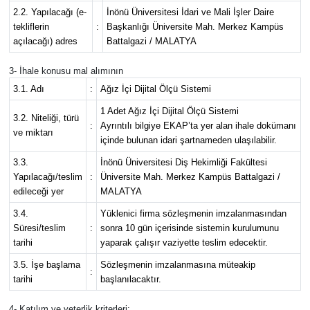
2.2. Yapılacağı (e-
İnönü Üniversitesi İdari ve Mali İşler Daire
tekliflerin
:
Başkanlığı Üniversite Mah. Merkez Kampüs
açılacağı) adres
Battalgazi / MALATYA
3- İhale konusu mal alımının
3.1. Adı
:
Ağız İçi Dijital Ölçü Sistemi
1 Adet Ağız İçi Dijital Ölçü Sistemi
3.2. Niteliği, türü
:
Ayrıntılı bilgiye EKAP’ta yer alan ihale dokümanı
ve miktarı
içinde bulunan idari şartnameden ulaşılabilir.
3.3.
İnönü Üniversitesi Diş Hekimliği Fakültesi
Yapılacağı/teslim
:
Üniversite Mah. Merkez Kampüs Battalgazi /
edileceği yer
MALATYA
3.4.
Yüklenici firma sözleşmenin imzalanmasından
Süresi/teslim
:
sonra 10 gün içerisinde sistemin kurulumunu
tarihi
yaparak çalışır vaziyette teslim edecektir.
3.5. İşe başlama
Sözleşmenin imzalanmasına müteakip
:
tarihi
başlanılacaktır.
4- Katılım ve yeterlik kriterleri: