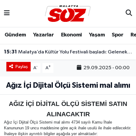
Asayiş
Malatya Nöbetçi Eczaneler
Gündem
Yazarlar
Ekonomi
Yaşam
Spor
Re
Bilim & Teknoloji
Malatya Hava Durumu
15:31
Malatya’da Kültür Yolu Festivali başladı: Geleneksel sanatlar yeniden hayat buluyor
Dünya
Malatya Namaz Vakitleri
Paylaş
-
+
29.09.2025 - 00:00
A
A
Eğitim
Malatya Trafik Yoğunluk Haritası
Ağız İçi Dijital Ölçü Sistemi mal alımı
Ekonomi
Süper Lig Puan Durumu ve Fikstür
Gündem
Tüm Manşetler
AĞIZ İÇİ DİJİTAL ÖLÇÜ SİSTEMİ SATIN
ALINACAKTIR
Kültür & Sanat
Son Dakika Haberleri
Ağız İçi Dijital Ölçü Sistemi mal alımı 4734 sayılı Kamu İhale
Kanununun 19 uncu maddesine göre açık ihale usulü ile ihale edilecektir.
Resmi İlanlar
Haber Arşivi
İhaleye ilişkin ayrıntılı bilgiler aşağıda yer almaktadır: