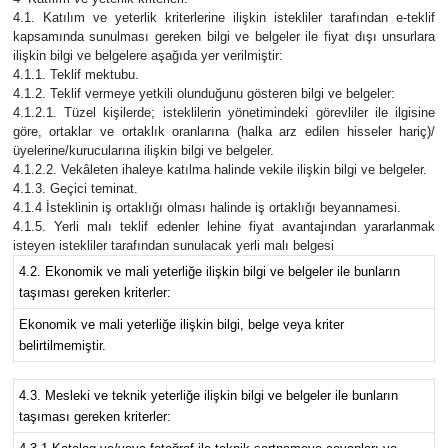
4.1. Katılım ve yeterlik kriterlerine ilişkin istekliler tarafından e-teklif
kapsamında sunulması gereken bilgi ve belgeler ile fiyat dışı unsurlara
ilişkin bilgi ve belgelere aşağıda yer verilmiştir:
4.1.1. Teklif mektubu.
4.1.2. Teklif vermeye yetkili olunduğunu gösteren bilgi ve belgeler:
4.1.2.1. Tüzel kişilerde; isteklilerin yönetimindeki görevliler ile ilgisine
göre, ortaklar ve ortaklık oranlarına (halka arz edilen hisseler hariç)/
üyelerine/kurucularına ilişkin bilgi ve belgeler.
4.1.2.2. Vekâleten ihaleye katılma halinde vekile ilişkin bilgi ve belgeler.
4.1.3. Geçici teminat.
4.1.4 İsteklinin iş ortaklığı olması halinde iş ortaklığı beyannamesi.
4.1.5. Yerli malı teklif edenler lehine fiyat avantajından yararlanmak
isteyen istekliler tarafından sunulacak yerli malı belgesi
4.2. Ekonomik ve mali yeterliğe ilişkin bilgi ve belgeler ile bunların
taşıması gereken kriterler:
Ekonomik ve mali yeterliğe ilişkin bilgi, belge veya kriter
belirtilmemiştir.
4.3. Mesleki ve teknik yeterliğe ilişkin bilgi ve belgeler ile bunların
taşıması gereken kriterler: