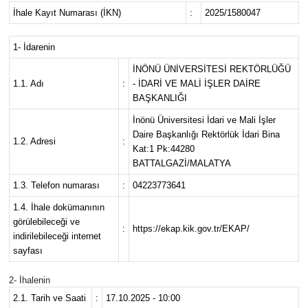
İhale Kayıt Numarası (İKN)
:
2025/1580047
Sağlık
1- İdarenin
Seri İlan
İNÖNÜ ÜNİVERSİTESİ REKTÖRLÜĞÜ
1.1. Adı
:
- İDARİ VE MALİ İŞLER DAİRE
Siyaset
BAŞKANLIĞI
İnönü Üniversitesi İdari ve Mali İşler
Spor
Daire Başkanlığı Rektörlük İdari Bina
1.2. Adresi
:
Kat:1 Pk:44280
BATTALGAZİ/MALATYA
Yaşam
1.3. Telefon numarası
:
04223773641
1.4. İhale dokümanının
görülebileceği ve
:
https://ekap.kik.gov.tr/EKAP/
indirilebileceği internet
sayfası
2- İhalenin
2.1. Tarih ve Saati
:
17.10.2025 - 10:00