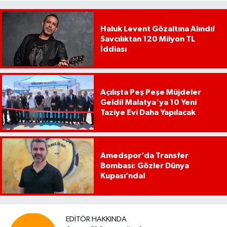
Haluk Levent Gözaltına Alındı!
Savcılıktan 120 Milyon TL
İddiası
Açılışta Peş Peşe Müjdeler
Geldi! Malatya'ya 10 Yeni
Taziye Evi Daha Yapılacak
Amedspor’da Transfer
Bombası: Gözler Dünya
Kupası’nda!
EDITÖR HAKKINDA