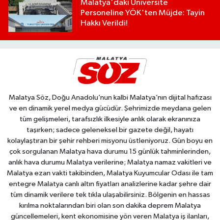
Malatya'daki Üniversite
Personeline YÖK'ten Müjde: Tayin
Hakkı Verildi!
Malatya Söz, Doğu Anadolu’nun kalbi Malatya’nın dijital hafızası
ve en dinamik yerel medya gücüdür. Şehrimizde meydana gelen
tüm gelişmeleri, tarafsızlık ilkesiyle anlık olarak ekranınıza
taşırken; sadece geleneksel bir gazete değil, hayatı
kolaylaştıran bir şehir rehberi misyonu üstleniyoruz. Gün boyu en
çok sorgulanan Malatya hava durumu 15 günlük tahminlerinden,
anlık hava durumu Malatya verilerine; Malatya namaz vakitleri ve
Malatya ezan vakti takibinden, Malatya Kuyumcular Odası ile tam
entegre Malatya canlı altın fiyatları analizlerine kadar şehre dair
tüm dinamik verilere tek tıkla ulaşabilirsiniz. Bölgenin en hassas
kırılma noktalarından biri olan son dakika deprem Malatya
güncellemeleri, kent ekonomisine yön veren Malatya iş ilanları,