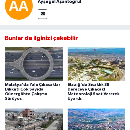
Ayşegül Aşantoğrul
Bunlar da ilginizi çekebilir
Malatya'da Yola Çıkacaklar
Elazığ'da Sıcaklık 39
Dikkat! Çok Sayıda
Dereceye Çıkacak!
Güzergâhta Çalışma
Meteoroloji Saat Vererek
Sürüyor..
Uyardı..