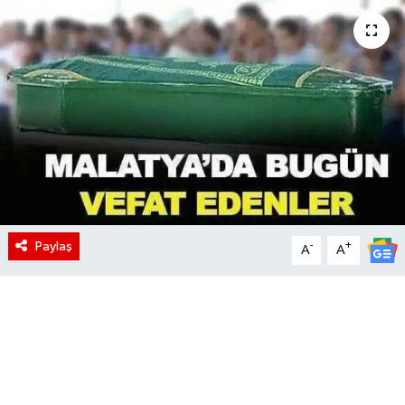
Paylaş
-
+
A
A