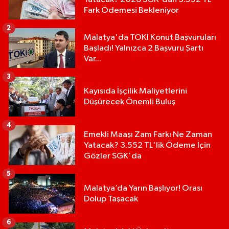
Fark Ödemesi Bekleniyor
2
Malatya'da TOKİ Konut Başvuruları
Başladı! Yalnızca 2 Başvuru Şartı
Var...
3
Kayısıda İşçilik Maliyetlerini
Düşürecek Önemli Buluş
4
Emekli Maaşı Zam Farkı Ne Zaman
Yatacak? 3.552 TL'lik Ödeme İçin
Gözler SGK'da
5
Malatya’da Yarın Başlıyor! Orası
Dolup Taşacak
6