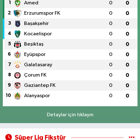
1
Amed
0
0
2
Erzurumspor FK
0
0
3
Başakşehir
0
0
4
Kocaelispor
0
0
5
Beşiktaş
0
0
6
Eyüpspor
0
0
7
Galatasaray
0
0
8
Çorum FK
0
0
9
Gaziantep FK
0
0
10
Alanyaspor
0
0
Detaylar için tıklayın
Süper Lig Fikstür