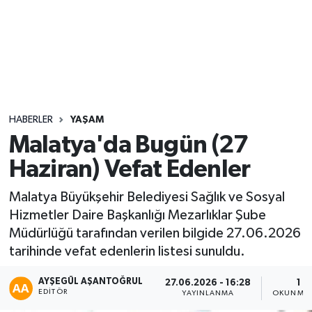
Sağlık
Seri İlan
Siyaset
HABERLER
YAŞAM
Spor
Malatya'da Bugün (27
Haziran) Vefat Edenler
Yaşam
Malatya Büyükşehir Belediyesi Sağlık ve Sosyal
Hizmetler Daire Başkanlığı Mezarlıklar Şube
Müdürlüğü tarafından verilen bilgide 27.06.2026
tarihinde vefat edenlerin listesi sunuldu.
AYŞEGÜL AŞANTOĞRUL
27.06.2026 - 16:28
1 D
EDITÖR
YAYINLANMA
OKUNMA 