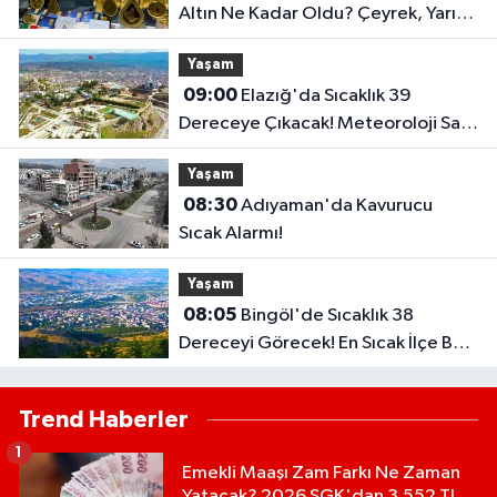
Altın Ne Kadar Oldu? Çeyrek, Yarım
ve Ata Altın Kaç TL?
Yaşam
09:00
Elazığ'da Sıcaklık 39
Dereceye Çıkacak! Meteoroloji Saat
Vererek Uyardı..
Yaşam
08:30
Adıyaman'da Kavurucu
Sıcak Alarmı!
Yaşam
08:05
Bingöl'de Sıcaklık 38
Dereceyi Görecek! En Sıcak İlçe Belli
Oldu..
Trend Haberler
1
Emekli Maaşı Zam Farkı Ne Zaman
Yatacak? 2026 SGK'dan 3.552 TL