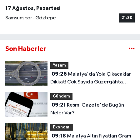
17 Ağustos, Pazartesi
Samsunspor - Göztepe
21:30
Son Haberler
Yaşam
09:26
Malatya'da Yola Çıkacaklar
Dikkat! Çok Sayıda Güzergâhta
Çalışma Sürüyor..
Gündem
09:21
Resmi Gazete'de Bugün
Neler Var?
Ekonomi
09:18
Malatya Altın Fiyatları Gram