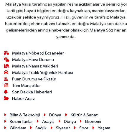
Malatya Valisi tarafından yapılan resmi açıklamalar ve şehir içi yol
tarifi gibi hayati bilgileri en doğru kaynaktan, manipülasyondan
uzak bir şekilde yayınlıyoruz. Hızlı, güvenilir ve tarafsız Malatya
haberleri ile şehrin nabzını tutmak, en doğru Malatya son dakika
gelişmelerinden anında haberdar olmak için Malatya Söz her an
yanınızda.
Malatya Nöbetçi Eczaneler
Malatya Hava Durumu
Malatya Namaz Vakitleri
Malatya Trafik Yoğunluk Haritası
Puan Durumu ve Fikstür
Tüm Manşetler
Son Dakika Haberleri
Haber Arşivi
Bilim & Teknoloji
Dünya
Kültür & Sanat
Resmi İlanlar
Asayiş
Dünya
Ekonomi
Gündem
Sağlık
Siyaset
Spor
Yaşam