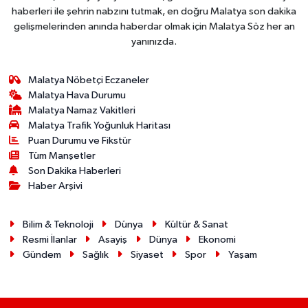
haberleri ile şehrin nabzını tutmak, en doğru Malatya son dakika
gelişmelerinden anında haberdar olmak için Malatya Söz her an
yanınızda.
Malatya Nöbetçi Eczaneler
Malatya Hava Durumu
Malatya Namaz Vakitleri
Malatya Trafik Yoğunluk Haritası
Puan Durumu ve Fikstür
Tüm Manşetler
Son Dakika Haberleri
Haber Arşivi
Bilim & Teknoloji
Dünya
Kültür & Sanat
Resmi İlanlar
Asayiş
Dünya
Ekonomi
Gündem
Sağlık
Siyaset
Spor
Yaşam