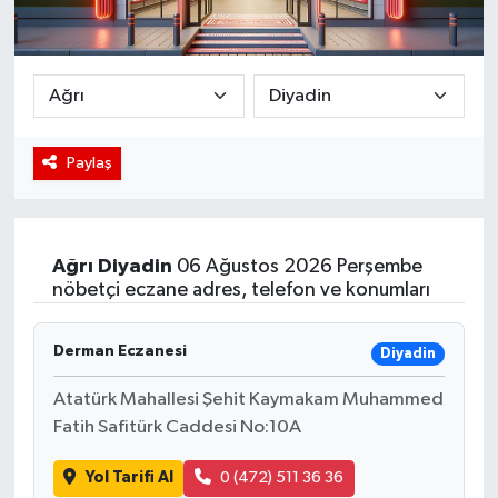
Sağlık
Seri İlan
Siyaset
Paylaş
Spor
Yaşam
Ağrı
Diyadin
06 Ağustos 2026 Perşembe
nöbetçi eczane adres, telefon ve konumları
Derman Eczanesi
Diyadin
Atatürk Mahallesi Şehit Kaymakam Muhammed
Fatih Safitürk Caddesi No:10A
Yol Tarifi Al
0 (472) 511 36 36