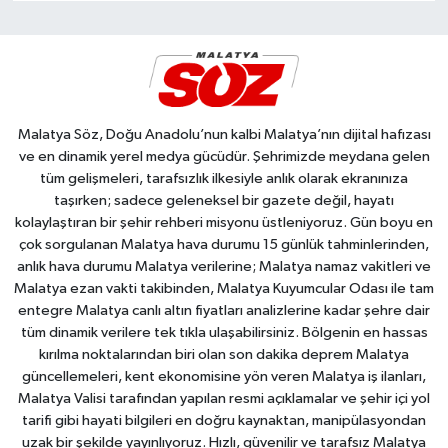
Malatya Söz, Doğu Anadolu’nun kalbi Malatya’nın dijital hafızası
ve en dinamik yerel medya gücüdür. Şehrimizde meydana gelen
tüm gelişmeleri, tarafsızlık ilkesiyle anlık olarak ekranınıza
taşırken; sadece geleneksel bir gazete değil, hayatı
kolaylaştıran bir şehir rehberi misyonu üstleniyoruz. Gün boyu en
çok sorgulanan Malatya hava durumu 15 günlük tahminlerinden,
anlık hava durumu Malatya verilerine; Malatya namaz vakitleri ve
Malatya ezan vakti takibinden, Malatya Kuyumcular Odası ile tam
entegre Malatya canlı altın fiyatları analizlerine kadar şehre dair
tüm dinamik verilere tek tıkla ulaşabilirsiniz. Bölgenin en hassas
kırılma noktalarından biri olan son dakika deprem Malatya
güncellemeleri, kent ekonomisine yön veren Malatya iş ilanları,
Malatya Valisi tarafından yapılan resmi açıklamalar ve şehir içi yol
tarifi gibi hayati bilgileri en doğru kaynaktan, manipülasyondan
uzak bir şekilde yayınlıyoruz. Hızlı, güvenilir ve tarafsız Malatya