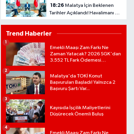
18:26
Malatya İçin Beklenen
Tarihler Açıklandı! Havalimanı ve
Çevre Yolu Açılıyor..
Trend Haberler
1
Emekli Maaşı Zam Farkı Ne
Zaman Yatacak? 2026 SGK'dan
3.552 TL Fark Ödemesi
Bekleniyor
2
Malatya'da TOKİ Konut
Başvuruları Başladı! Yalnızca 2
Başvuru Şartı Var...
3
Kayısıda İşçilik Maliyetlerini
Düşürecek Önemli Buluş
4
Emekli Maaşı Zam Farkı Ne