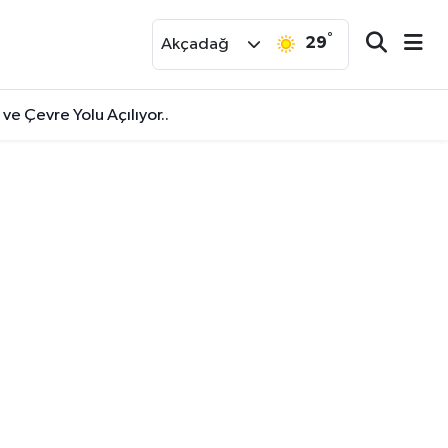
°
29
r
Akçadağ
ve Çevre Yolu Açılıyor..