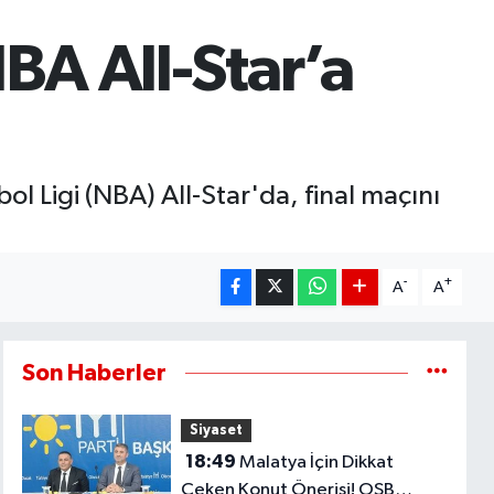
BA All-Star’a
l Ligi (NBA) All-Star'da, final maçını
-
+
A
A
Son Haberler
Siyaset
18:49
Malatya İçin Dikkat
Çeken Konut Önerisi! OSB