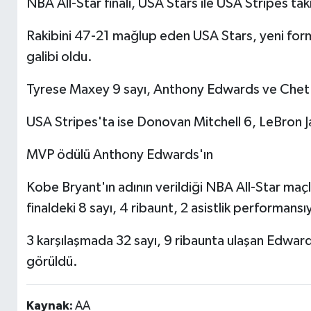
NBA All-Star finali, USA Stars ile USA Stripes ta
Rakibini 47-21 mağlup eden USA Stars, yeni for
galibi oldu.
Tyrese Maxey 9 sayı, Anthony Edwards ve Chet H
USA Stripes'ta ise Donovan Mitchell 6, LeBron J
MVP ödülü Anthony Edwards'ın
Kobe Bryant'ın adının verildiği NBA All-Star maç
finaldeki 8 sayı, 4 ribaunt, 2 asistlik performan
3 karşılaşmada 32 sayı, 9 ribaunta ulaşan Edward
görüldü.
Kaynak:
AA