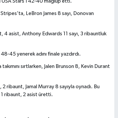
ığı USA Stars'ı 42-40 mağlup etti.
A Stripes'ta, LeBron James 8 sayı, Donovan
, 4 asist, Anthony Edwards 11 sayı, 3 ribauntluk
48-45 yenerek adını finale yazdırdı.
 takımını sırtlarken, Jalen Brunson 8, Kevin Durant
 ribaunt, Jamal Murray 8 sayıyla oynadı. Bu
 ribaunt, 2 asist üretti.