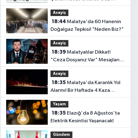
Çalışanlarına Faizsiz Ev Çağrısı..
Asayiş
18:44
Malatya'da 60 Hanenin
Doğalgaz Tepkisi! "Neden Biz?"
Asayiş
18:39
Malatyalılar Dikkat!
"Ceza Dosyanız Var" Mesajlarına
Sakın Kanmayın
Asayiş
18:35
Malatya'da Karanlık Yol
Alarmı! Bir Haftada 4 Kaza
Yaşandı..
Yaşam
18:35
Elazığ'da 8 Ağustos'ta
Elektrik Kesintisi Yaşanacak!
Gündem