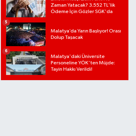
Zaman Yatacak? 3.552 TL'lik
Ödeme İçin Gözler SGK'da
5
Malatya’da Yarın Başlıyor! Orası
Dolup Taşacak
6
Malatya'daki Üniversite
Personeline YÖK'ten Müjde:
Tayin Hakkı Verildi!