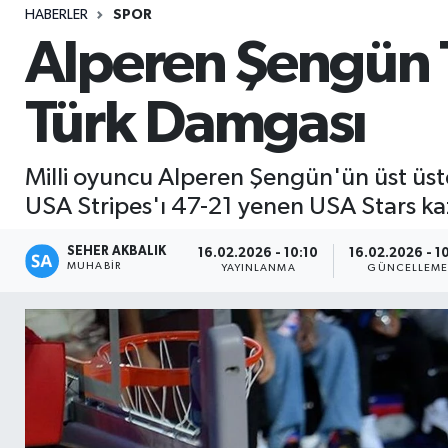
HABERLER
SPOR
Sağlık
Alperen Şengün T
Seri İlan
Türk Damgası
Siyaset
Milli oyuncu Alperen Şengün'ün üst üste 
Spor
USA Stripes'ı 47-21 yenen USA Stars ka
Yaşam
SEHER AKBALIK
16.02.2026 - 10:10
16.02.2026 - 10
MUHABIR
YAYINLANMA
GÜNCELLEM