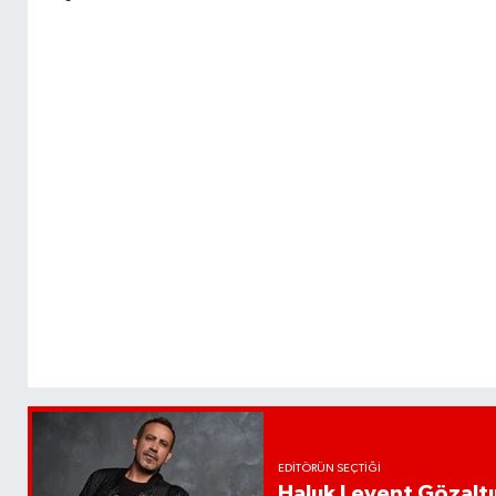
EDITÖRÜN SEÇTIĞI
Haluk Levent Gözaltın