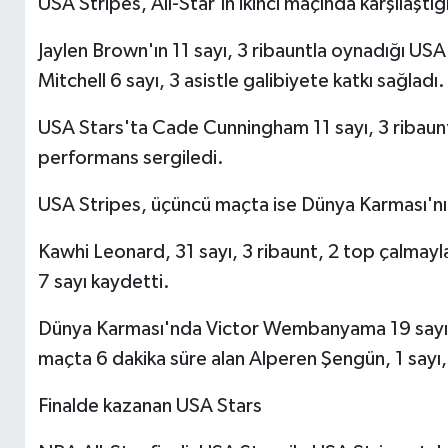
USA Stripes, All-Star'ın ikinci maçında karşılaşt
Jaylen Brown'ın 11 sayı, 3 ribauntla oynadığı US
Mitchell 6 sayı, 3 asistle galibiyete katkı sağladı.
USA Stars'ta Cade Cunningham 11 sayı, 3 ribaunt
performans sergiledi.
USA Stripes, üçüncü maçta ise Dünya Karması'nı 
Kawhi Leonard, 31 sayı, 3 ribaunt, 2 top çalmayla
7 sayı kaydetti.
Dünya Karması'nda Victor Wembanyama 19 sayı, 2
maçta 6 dakika süre alan Alperen Şengün, 1 sayı, 1
Finalde kazanan USA Stars