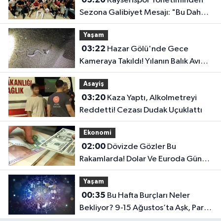
Kayserispor Yönetiminden
Sezona Galibiyet Mesajı: "Bu Daha
Başlangıç"
Yaşam
03:22
Hazar Gölü'nde Gece
Kameraya Takıldı! Yılanın Balık Avı
Şaşırttı
Asayiş
03:20
Kaza Yaptı, Alkolmetreyi
Reddetti! Cezası Dudak Uçuklattı
Ekonomi
02:00
Dövizde Gözler Bu
Rakamlarda! Dolar Ve Euroda Günün
Fiyatları Belli Oldu
Yaşam
00:35
Bu Hafta Burçları Neler
Bekliyor? 9-15 Ağustos’ta Aşk, Para
Ve Kariyerde Şaşırtan Gelişmeler