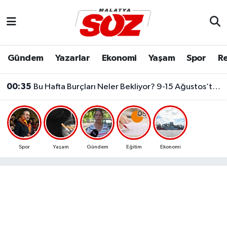
Asayiş
Malatya Nöbetçi Eczaneler
Gündem
Yazarlar
Ekonomi
Yaşam
Spor
Re
Bilim & Teknoloji
Malatya Hava Durumu
00:35
Bu Hafta Burçları Neler Bekliyor? 9-15 Ağustos’ta Aşk, Para Ve Kariyerde Şaşırtan Gelişmeler
Dünya
Malatya Namaz Vakitleri
Eğitim
Malatya Trafik Yoğunluk Haritası
Ekonomi
Süper Lig Puan Durumu ve Fikstür
Spor
Yaşam
Gündem
Eğitim
Ekonomi
Gündem
Tüm Manşetler
Kültür & Sanat
Son Dakika Haberleri
Resmi İlanlar
Haber Arşivi