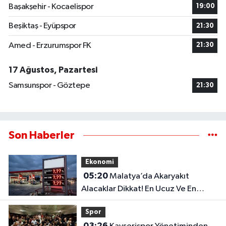
Başakşehir - Kocaelispor
19:00
Beşiktaş - Eyüpspor
21:30
Amed - Erzurumspor FK
21:30
17 Ağustos, Pazartesi
Samsunspor - Göztepe
21:30
Son Haberler
Ekonomi
05:20
Malatya’da Akaryakıt
Alacaklar Dikkat! En Ucuz Ve En
Pahalı İlçe Belli Oldu
Spor
03:26