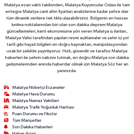
Malatya ezan vakti takibinden, Malatya Kuyumcular Odası ile tam
entegre Malatya canlı altın fiyatları analizlerine kadar şehre dair
tüm dinamik verilere tek tıkla ulaşabilirsiniz. Bölgenin en hassas
kırılma noktalarından biri olan son dakika deprem Malatya
güncellemeleri, kent ekonomisine yön veren Malatya iş ilanları,
Malatya Valisi tarafından yapılan resmi açıklamalar ve şehir içi yol
tarifi gibi hayati bilgileri en doğru kaynaktan, manipülasyondan
uzak bir şekilde yayınlıyoruz. Hızlı, güvenilir ve tarafsız Malatya
haberleri ile şehrin nabzını tutmak, en doğru Malatya son dakika
gelişmelerinden anında haberdar olmak için Malatya Söz her an
yanınızda.
Malatya Nöbetçi Eczaneler
Malatya Hava Durumu
Malatya Namaz Vakitleri
Malatya Trafik Yoğunluk Haritası
Puan Durumu ve Fikstür
Tüm Manşetler
Son Dakika Haberleri
Haber Arşivi