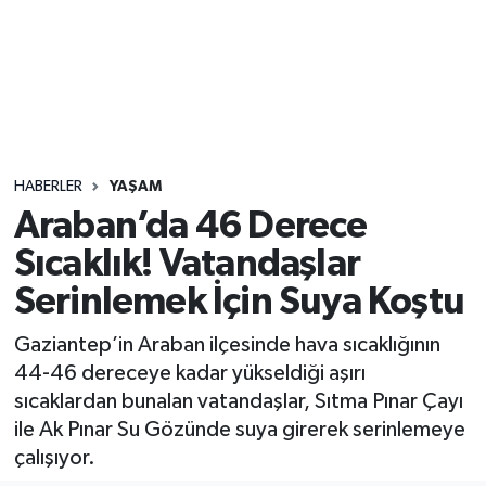
Sağlık
Seri İlan
Siyaset
HABERLER
YAŞAM
Spor
Araban’da 46 Derece
Sıcaklık! Vatandaşlar
Yaşam
Serinlemek İçin Suya Koştu
Gaziantep’in Araban ilçesinde hava sıcaklığının
44-46 dereceye kadar yükseldiği aşırı
sıcaklardan bunalan vatandaşlar, Sıtma Pınar Çayı
ile Ak Pınar Su Gözünde suya girerek serinlemeye
çalışıyor.