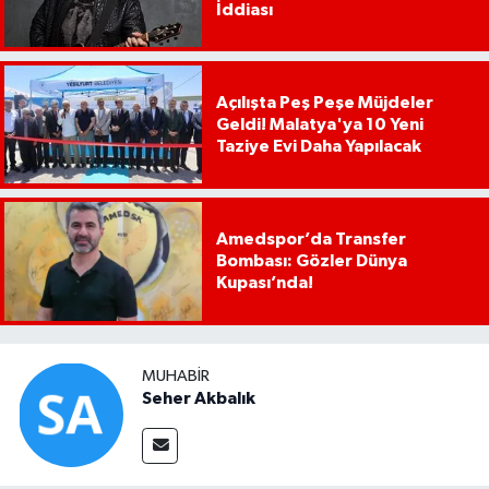
İddiası
Açılışta Peş Peşe Müjdeler
Geldi! Malatya'ya 10 Yeni
Taziye Evi Daha Yapılacak
Amedspor’da Transfer
Bombası: Gözler Dünya
Kupası’nda!
MUHABIR
Seher Akbalık