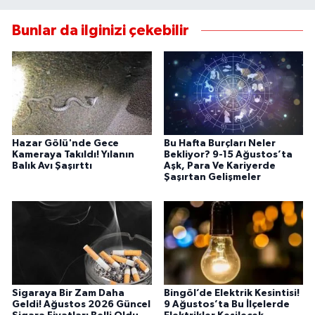
Bunlar da ilginizi çekebilir
Hazar Gölü'nde Gece
Bu Hafta Burçları Neler
Kameraya Takıldı! Yılanın
Bekliyor? 9-15 Ağustos’ta
Balık Avı Şaşırttı
Aşk, Para Ve Kariyerde
Şaşırtan Gelişmeler
Sigaraya Bir Zam Daha
Bingöl’de Elektrik Kesintisi!
Geldi! Ağustos 2026 Güncel
9 Ağustos’ta Bu İlçelerde