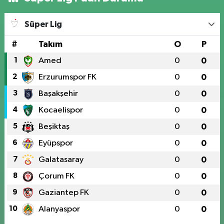
Süper Lig
#
Takım
O
P
1
Amed
0
0
2
Erzurumspor FK
0
0
3
Başakşehir
0
0
4
Kocaelispor
0
0
5
Beşiktaş
0
0
6
Eyüpspor
0
0
7
Galatasaray
0
0
8
Çorum FK
0
0
9
Gaziantep FK
0
0
10
Alanyaspor
0
0