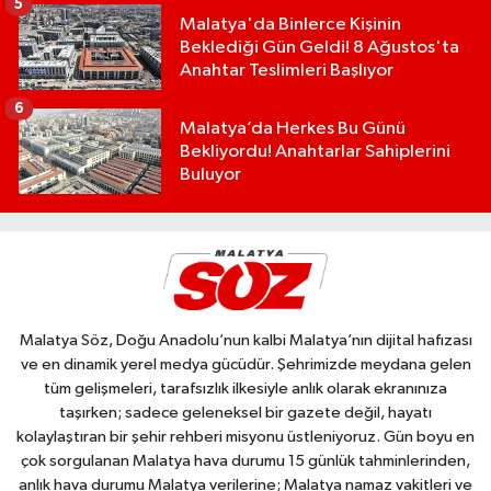
5
Malatya'da Binlerce Kişinin
Beklediği Gün Geldi! 8 Ağustos'ta
Anahtar Teslimleri Başlıyor
6
Malatya’da Herkes Bu Günü
Bekliyordu! Anahtarlar Sahiplerini
Buluyor
Malatya Söz, Doğu Anadolu’nun kalbi Malatya’nın dijital hafızası
ve en dinamik yerel medya gücüdür. Şehrimizde meydana gelen
tüm gelişmeleri, tarafsızlık ilkesiyle anlık olarak ekranınıza
taşırken; sadece geleneksel bir gazete değil, hayatı
kolaylaştıran bir şehir rehberi misyonu üstleniyoruz. Gün boyu en
çok sorgulanan Malatya hava durumu 15 günlük tahminlerinden,
anlık hava durumu Malatya verilerine; Malatya namaz vakitleri ve