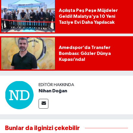
Açılışta Peş Peşe Müjdeler
Geldi! Malatya'ya 10 Yeni
Taziye Evi Daha Yapılacak
Amedspor’da Transfer
Bombası: Gözler Dünya
Kupası’nda!
EDITÖR HAKKINDA
Nihan Doğan
Bunlar da ilginizi çekebilir