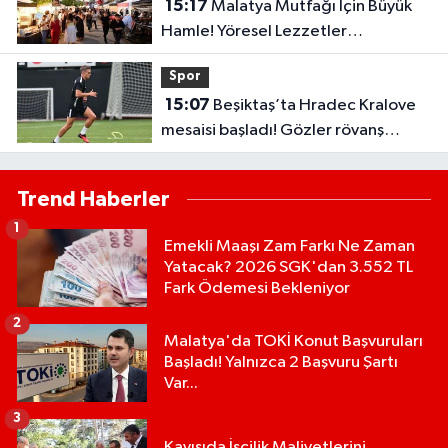
15:17
Malatya Mutfağı İçin Büyük
Hamle! Yöresel Lezzetler
Gastronomi Sokağı’nda Buluştu
Spor
15:07
Beşiktaş’ta Hradec Kralove
mesaisi başladı! Gözler rövanş
maçında
Trend Haberler
1
Emekli Maaşı Zam Farkı Ne Zaman
Yatacak? 2026 SGK'dan 3.552 TL
Fark Ödemesi Bekleniyor
2
Malatya'da TOKİ Konut Başvuruları
Başladı! Yalnızca 2 Başvuru Şartı
Var...
3
Kayısıda İşçilik Maliyetlerini