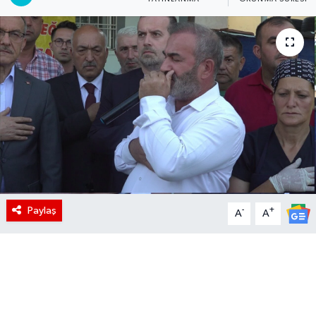
Paylaş
-
+
A
A