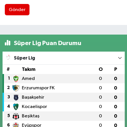
Gönder
Süper Lig Puan Durumu
Süper Lig
#
Takım
O
P
1
Amed
0
0
2
Erzurumspor FK
0
0
3
Başakşehir
0
0
4
Kocaelispor
0
0
5
Beşiktaş
0
0
6
Eyüpspor
0
0