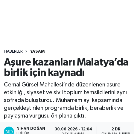
Sağlık
Seri İlan
Siyaset
HABERLER
YAŞAM
Spor
Aşure kazanları Malatya’da
birlik için kaynadı
Yaşam
Cemal Gürsel Mahallesi’nde düzenlenen aşure
etkinliği, siyaset ve sivil toplum temsilcilerini aynı
sofrada buluşturdu. Muharrem ayı kapsamında
gerçekleştirilen programda birlik, beraberlik ve
paylaşma vurgusu ön plana çıktı.
NIHAN DOĞAN
30.06.2026 - 12:04
2 DK
EDITÖR
YAYINLANMA
OKUNMA SÜRESI