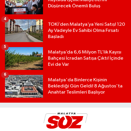
Düşürecek Önemli Buluş
4
TOKİ’den Malatya’ya Yeni Satış! 120
Ay Vadeyle Ev Sahibi Olma Fırsatı
Başladı
5
Malatya’da 6,6 Milyon TL’lik Kayısı
Bahçesi İcradan Satışa Çıktı! İçinde
Evi de Var
6
Malatya'da Binlerce Kişinin
Beklediği Gün Geldi! 8 Ağustos'ta
Anahtar Teslimleri Başlıyor