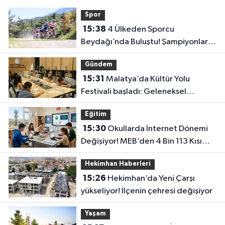
Spor
15:38
4 Ülkeden Sporcu
Beydağı’nda Buluştu! Şampiyonlar
Belli Oldu
Gündem
15:31
Malatya’da Kültür Yolu
Festivali başladı: Geleneksel
sanatlar yeniden hayat buluyor
Eğitim
15:30
Okullarda İnternet Dönemi
Değişiyor! MEB’den 4 Bin 113 Kısım
İçin Büyük İhale
Hekimhan Haberleri
15:26
Hekimhan’da Yeni Çarşı
yükseliyor! İlçenin çehresi değişiyor
Yaşam