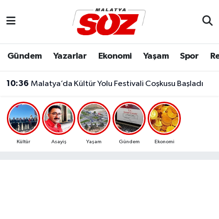
Asayiş
Malatya Nöbetçi Eczaneler
Gündem
Yazarlar
Ekonomi
Yaşam
Spor
Re
Bilim & Teknoloji
Malatya Hava Durumu
10:36
Malatya’da Kültür Yolu Festivali Coşkusu Başladı
Dünya
Malatya Namaz Vakitleri
Eğitim
Malatya Trafik Yoğunluk Haritası
Ekonomi
Süper Lig Puan Durumu ve Fikstür
Kültür
Asayiş
Yaşam
Gündem
Ekonomi
Gündem
Tüm Manşetler
Kültür & Sanat
Son Dakika Haberleri
Resmi İlanlar
Haber Arşivi