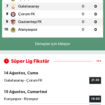
7
Galatasaray
0
0
8
Çorum FK
0
0
9
Gaziantep FK
0
0
10
Alanyaspor
0
0
Detaylar için tıklayın
Süper Lig Fikstür
14 Ağustos, Cuma
Galatasaray - Çorum FK
21:30
15 Ağustos, Cumartesi
Konyaspor - Rizespor
19:00