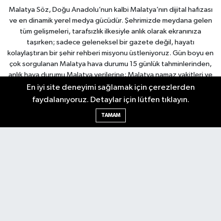
Malatya Söz, Doğu Anadolu’nun kalbi Malatya’nın dijital hafızası
ve en dinamik yerel medya gücüdür. Şehrimizde meydana gelen
tüm gelişmeleri, tarafsızlık ilkesiyle anlık olarak ekranınıza
taşırken; sadece geleneksel bir gazete değil, hayatı
kolaylaştıran bir şehir rehberi misyonu üstleniyoruz. Gün boyu en
çok sorgulanan Malatya hava durumu 15 günlük tahminlerinden,
anlık hava durumu Malatya verilerine; Malatya namaz vakitleri ve
Malatya ezan vakti takibinden, Malatya Kuyumcular Odası ile tam
En iyi site deneyimi sağlamak için çerezlerden
entegre Malatya canlı altın fiyatları analizlerine kadar şehre dair
faydalanıyoruz. Detaylar için lütfen tıklayın.
tüm dinamik verilere tek tıkla ulaşabilirsiniz. Bölgenin en hassas
TAMAM
kırılma noktalarından biri olan son dakika deprem Malatya
güncellemeleri, kent ekonomisine yön veren Malatya iş ilanları,
Malatya Valisi tarafından yapılan resmi açıklamalar ve şehir içi yol
tarifi gibi hayati bilgileri en doğru kaynaktan, manipülasyondan
uzak bir şekilde yayınlıyoruz. Hızlı, güvenilir ve tarafsız Malatya
haberleri ile şehrin nabzını tutmak, en doğru Malatya son dakika
gelişmelerinden anında haberdar olmak için Malatya Söz her an
yanınızda.