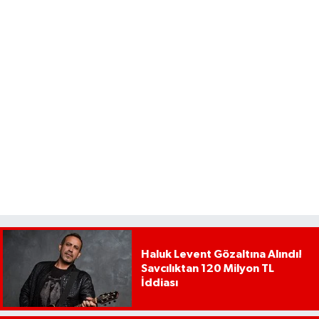
Haluk Levent Gözaltına Alındı!
Savcılıktan 120 Milyon TL
İddiası