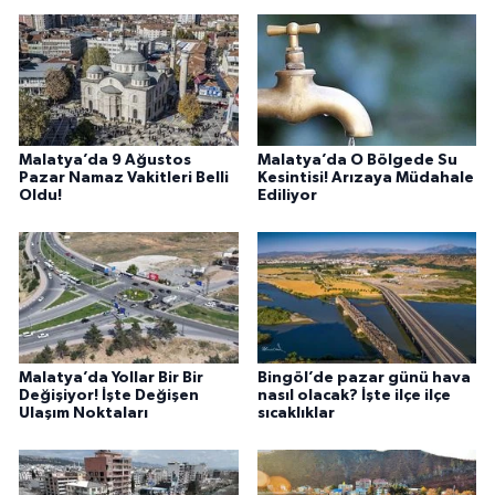
Malatya’da 9 Ağustos
Malatya’da O Bölgede Su
Pazar Namaz Vakitleri Belli
Kesintisi! Arızaya Müdahale
Oldu!
Ediliyor
Malatya’da Yollar Bir Bir
Bingöl’de pazar günü hava
Değişiyor! İşte Değişen
nasıl olacak? İşte ilçe ilçe
Ulaşım Noktaları
sıcaklıklar