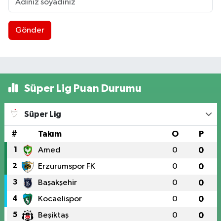
Gönder
Süper Lig Puan Durumu
Süper Lig
#
Takım
O
P
1
Amed
0
0
2
Erzurumspor FK
0
0
3
Başakşehir
0
0
4
Kocaelispor
0
0
5
Beşiktaş
0
0