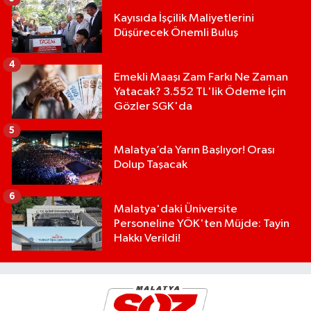
Kayısıda İşçilik Maliyetlerini
Düşürecek Önemli Buluş
4
Emekli Maaşı Zam Farkı Ne Zaman
Yatacak? 3.552 TL'lik Ödeme İçin
Gözler SGK'da
5
Malatya’da Yarın Başlıyor! Orası
Dolup Taşacak
6
Malatya'daki Üniversite
Personeline YÖK'ten Müjde: Tayin
Hakkı Verildi!