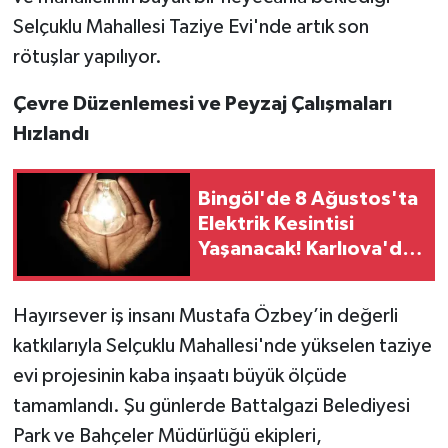
Selçuklu Mahallesi Taziye Evi'nde artık son
rötuşlar yapılıyor.
Çevre Düzenlemesi ve Peyzaj Çalışmaları
Hızlandı
Bingöl'de 8 Ağustos'ta
Elektrik Kesintisi
Yaşanacak! Karlıova'da
2 Köy Etkilenecek
Hayırsever iş insanı Mustafa Özbey’in değerli
katkılarıyla Selçuklu Mahallesi'nde yükselen taziye
evi projesinin kaba inşaatı büyük ölçüde
tamamlandı. Şu günlerde Battalgazi Belediyesi
Park ve Bahçeler Müdürlüğü ekipleri,