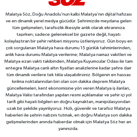
Malatya Söz, Doğu Anadolu’nun kalbi Malatya’nın dijital hafızası
ve en dinamik yerel medya gücüdür. Şehrimizde meydana gelen
tüm gelişmeleri, tarafsızlık ilkesiyle anlık olarak ekranınıza
taşırken; sadece geleneksel bir gazete değil, hayatı
kolaylaştıran bir şehir rehberi misyonu üstleniyoruz. Gün boyu en
çok sorgulanan Malatya hava durumu 15 günlük tahminlerinden,
anlık hava durumu Malatya verilerine; Malatya namaz vakitleri ve
Malatya ezan vakti takibinden, Malatya Kuyumcular Odası ile tam
entegre Malatya canlı altın fiyatları analizlerine kadar şehre dair
tüm dinamik verilere tek tıkla ulaşabilirsiniz. Bölgenin en hassas
kırılma noktalarından biri olan son dakika deprem Malatya
güncellemeleri, kent ekonomisine yön veren Malatya iş ilanları,
Malatya Valisi tarafından yapılan resmi açıklamalar ve şehir içi yol
tarifi gibi hayati bilgileri en doğru kaynaktan, manipülasyondan
uzak bir şekilde yayınlıyoruz. Hızlı, güvenilir ve tarafsız Malatya
haberleri ile şehrin nabzını tutmak, en doğru Malatya son dakika
gelişmelerinden anında haberdar olmak için Malatya Söz her an
yanınızda.