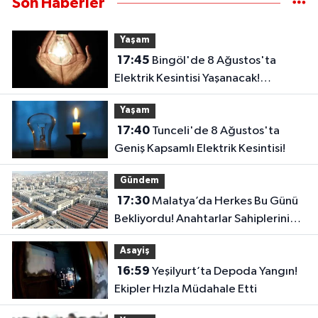
Son Haberler
Yaşam
17:45
Bingöl'de 8 Ağustos'ta
Elektrik Kesintisi Yaşanacak!
Karlıova'da 2 Köy Etkilenecek
Yaşam
17:40
Tunceli'de 8 Ağustos'ta
Geniş Kapsamlı Elektrik Kesintisi!
Gündem
17:30
Malatya’da Herkes Bu Günü
Bekliyordu! Anahtarlar Sahiplerini
Buluyor
Asayiş
16:59
Yeşilyurt’ta Depoda Yangın!
Ekipler Hızla Müdahale Etti