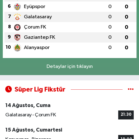
6
Eyüpspor
0
0
7
Galatasaray
0
0
8
Çorum FK
0
0
9
Gaziantep FK
0
0
10
Alanyaspor
0
0
Detaylar için tıklayın
Süper Lig Fikstür
14 Ağustos, Cuma
Galatasaray - Çorum FK
21:30
15 Ağustos, Cumartesi