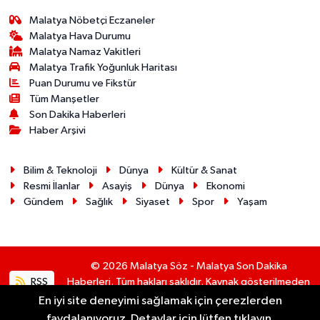
Malatya Nöbetçi Eczaneler
Malatya Hava Durumu
Malatya Namaz Vakitleri
Malatya Trafik Yoğunluk Haritası
Puan Durumu ve Fikstür
Tüm Manşetler
Son Dakika Haberleri
Haber Arşivi
Bilim & Teknoloji
Dünya
Kültür & Sanat
Resmi İlanlar
Asayiş
Dünya
Ekonomi
Gündem
Sağlık
Siyaset
Spor
Yaşam
© 2026 Malatya Söz - Malatya Son Dakika
RSS
Haberleri. Tüm hakları saklıdır. Kaynak gösterilmeden
alıntı yapılamaz.
En iyi site deneyimi sağlamak için çerezlerden
faydalanıyoruz. Detaylar için lütfen tıklayın.