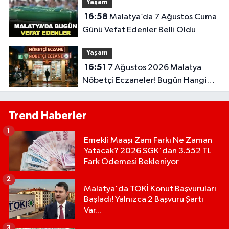
Yaşam
16:58
Malatya’da 7 Ağustos Cuma
Günü Vefat Edenler Belli Oldu
Yaşam
16:51
7 Ağustos 2026 Malatya
Nöbetçi Eczaneler! Bugün Hangi
Eczaneler Açık?
Trend Haberler
1
Emekli Maaşı Zam Farkı Ne Zaman
Yatacak? 2026 SGK'dan 3.552 TL
Fark Ödemesi Bekleniyor
2
Malatya'da TOKİ Konut Başvuruları
Başladı! Yalnızca 2 Başvuru Şartı
Var...
3