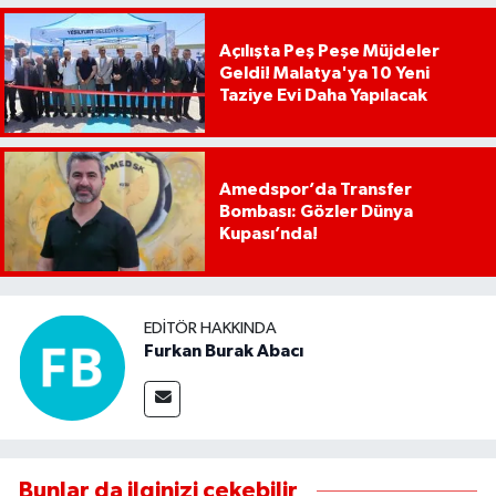
Açılışta Peş Peşe Müjdeler
Geldi! Malatya'ya 10 Yeni
Taziye Evi Daha Yapılacak
Amedspor’da Transfer
Bombası: Gözler Dünya
Kupası’nda!
EDITÖR HAKKINDA
Furkan Burak Abacı
Bunlar da ilginizi çekebilir