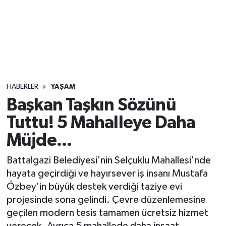
Sağlık
Seri İlan
Siyaset
HABERLER
YAŞAM
Spor
Başkan Taşkın Sözünü
Tuttu! 5 Mahalleye Daha
Yaşam
Müjde...
Battalgazi Belediyesi'nin Selçuklu Mahallesi'nde
hayata geçirdiği ve hayırsever iş insanı Mustafa
Özbey'in büyük destek verdiği taziye evi
projesinde sona gelindi. Çevre düzenlemesine
geçilen modern tesis tamamen ücretsiz hizmet
verecek. Ayrıca 5 mahallede daha inşaat