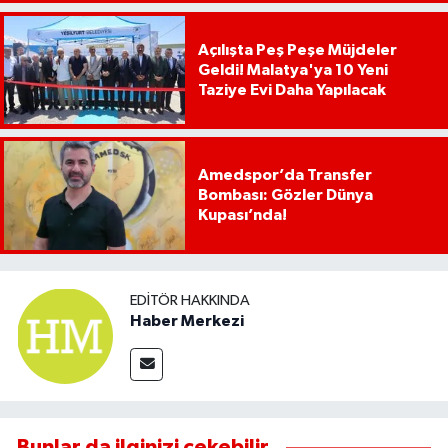
Açılışta Peş Peşe Müjdeler
Geldi! Malatya'ya 10 Yeni
Taziye Evi Daha Yapılacak
Amedspor’da Transfer
Bombası: Gözler Dünya
Kupası’nda!
EDITÖR HAKKINDA
Haber Merkezi
Bunlar da ilginizi çekebilir