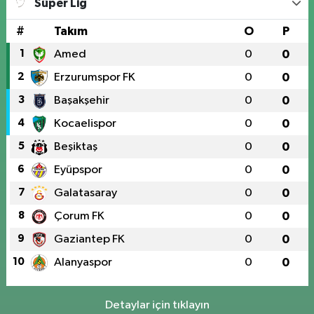
Süper Lig
#
Takım
O
P
1
Amed
0
0
2
Erzurumspor FK
0
0
3
Başakşehir
0
0
4
Kocaelispor
0
0
5
Beşiktaş
0
0
6
Eyüpspor
0
0
7
Galatasaray
0
0
8
Çorum FK
0
0
9
Gaziantep FK
0
0
10
Alanyaspor
0
0
Detaylar için tıklayın