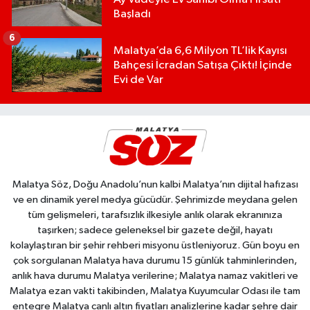
Başladı
6
Malatya’da 6,6 Milyon TL’lik Kayısı
Bahçesi İcradan Satışa Çıktı! İçinde
Evi de Var
Malatya Söz, Doğu Anadolu’nun kalbi Malatya’nın dijital hafızası
ve en dinamik yerel medya gücüdür. Şehrimizde meydana gelen
tüm gelişmeleri, tarafsızlık ilkesiyle anlık olarak ekranınıza
taşırken; sadece geleneksel bir gazete değil, hayatı
kolaylaştıran bir şehir rehberi misyonu üstleniyoruz. Gün boyu en
çok sorgulanan Malatya hava durumu 15 günlük tahminlerinden,
anlık hava durumu Malatya verilerine; Malatya namaz vakitleri ve
Malatya ezan vakti takibinden, Malatya Kuyumcular Odası ile tam
entegre Malatya canlı altın fiyatları analizlerine kadar şehre dair