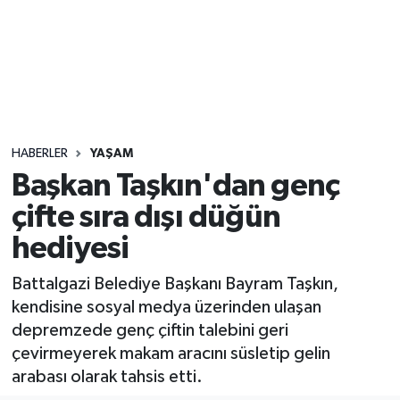
Sağlık
Seri İlan
Siyaset
HABERLER
YAŞAM
Spor
Başkan Taşkın'dan genç
çifte sıra dışı düğün
Yaşam
hediyesi
Battalgazi Belediye Başkanı Bayram Taşkın,
kendisine sosyal medya üzerinden ulaşan
depremzede genç çiftin talebini geri
çevirmeyerek makam aracını süsletip gelin
arabası olarak tahsis etti.