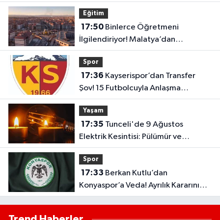
Elektrikler Kesilecek?
Eğitim
17:50
Binlerce Öğretmeni
İlgilendiriyor! Malatya’dan
Bakanlığa “İl Emri” Çağrısı
Spor
17:36
Kayserispor’dan Transfer
Şov! 15 Futbolcuyla Anlaşma
Sağlandı
Yaşam
17:35
Tunceli'de 9 Ağustos
Elektrik Kesintisi: Pülümür ve
Çemişgezek'te Çok Sayıda Yerleşim
Spor
Etkilenecek
17:33
Berkan Kutlu’dan
Konyaspor’a Veda! Ayrılık Kararını
Duyurdu
Trend Haberler