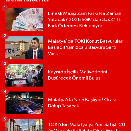
1
Emekli Maaşı Zam Farkı Ne Zaman
Yatacak? 2026 SGK'dan 3.552 TL
Fark Ödemesi Bekleniyor
2
Malatya'da TOKİ Konut Başvuruları
Başladı! Yalnızca 2 Başvuru Şartı
Var...
3
Kayısıda İşçilik Maliyetlerini
Düşürecek Önemli Buluş
4
Malatya’da Yarın Başlıyor! Orası
Dolup Taşacak
5
TOKİ’den Malatya’ya Yeni Satış! 120
Ay Vadeyle Ev Sahibi Olma Fırsatı