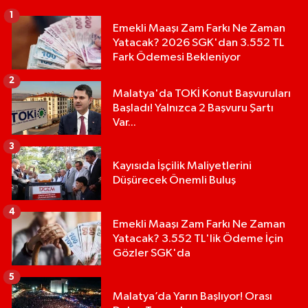
1
Emekli Maaşı Zam Farkı Ne Zaman
Yatacak? 2026 SGK'dan 3.552 TL
Fark Ödemesi Bekleniyor
2
Malatya'da TOKİ Konut Başvuruları
Başladı! Yalnızca 2 Başvuru Şartı
Var...
3
Kayısıda İşçilik Maliyetlerini
Düşürecek Önemli Buluş
4
Emekli Maaşı Zam Farkı Ne Zaman
Yatacak? 3.552 TL'lik Ödeme İçin
Gözler SGK'da
5
Malatya’da Yarın Başlıyor! Orası