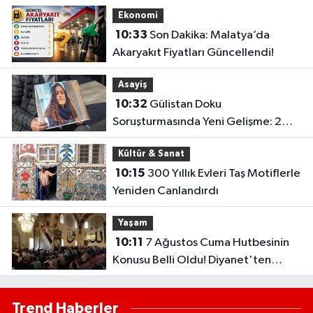
TL’lik Ceza
Ekonomi
10:33
Son Dakika: Malatya’da
Akaryakıt Fiyatları Güncellendi!
Asayiş
10:32
Gülistan Doku
Soruşturmasında Yeni Gelişme: 2
Dalgıç Tutuklandı..
Kültür & Sanat
10:15
300 Yıllık Evleri Taş Motiflerle
Yeniden Canlandırdı
Yaşam
10:11
7 Ağustos Cuma Hutbesinin
Konusu Belli Oldu! Diyanet'ten
Kardeşlik Vurgusu
Trend Haberler