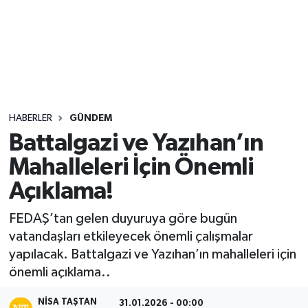
Sağlık
Seri İlan
Siyaset
HABERLER
GÜNDEM
Spor
Battalgazi ve Yazıhan’ın
Mahalleleri İçin Önemli
Yaşam
Açıklama!
FEDAŞ’tan gelen duyuruya göre bugün
vatandaşları etkileyecek önemli çalışmalar
yapılacak. Battalgazi ve Yazıhan’ın mahalleleri için
önemli açıklama..
NISA TAŞTAN
31.01.2026 - 00:00