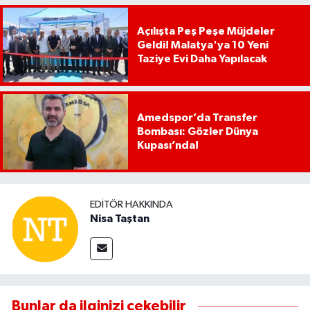
Açılışta Peş Peşe Müjdeler
Geldi! Malatya'ya 10 Yeni
Taziye Evi Daha Yapılacak
Amedspor’da Transfer
Bombası: Gözler Dünya
Kupası’nda!
EDITÖR HAKKINDA
Nisa Taştan
Bunlar da ilginizi çekebilir