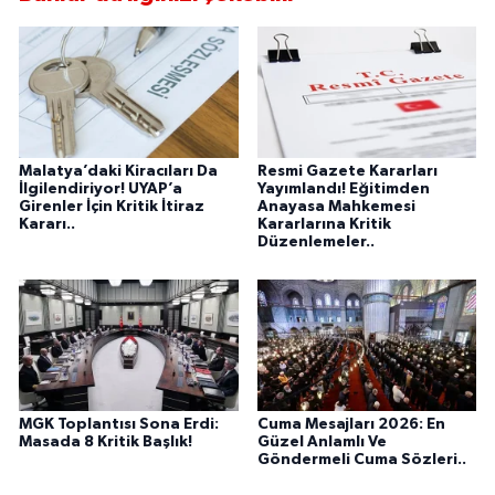
Malatya’daki Kiracıları Da
Resmi Gazete Kararları
İlgilendiriyor! UYAP’a
Yayımlandı! Eğitimden
Girenler İçin Kritik İtiraz
Anayasa Mahkemesi
Kararı..
Kararlarına Kritik
Düzenlemeler..
MGK Toplantısı Sona Erdi:
Cuma Mesajları 2026: En
Masada 8 Kritik Başlık!
Güzel Anlamlı Ve
Göndermeli Cuma Sözleri..