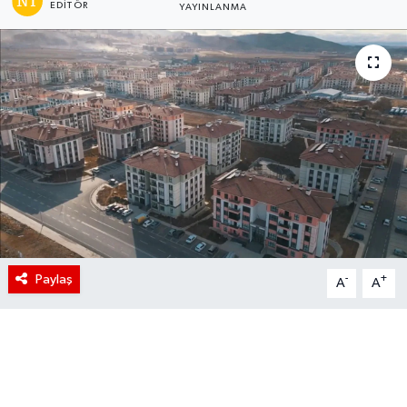
EDITÖR
YAYINLANMA
Paylaş
-
+
A
A