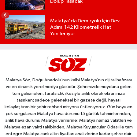
Dolup Taşacak
6
Malatya'da Demiryolu İçin Dev
Adım! 142 Kilometrelik Hat
Yenileniyor
Malatya Söz, Doğu Anadolu’nun kalbi Malatya’nın dijital hafızası
ve en dinamik yerel medya gücüdür. Şehrimizde meydana gelen
tüm gelişmeleri, tarafsızlık ilkesiyle anlık olarak ekranınıza
taşırken; sadece geleneksel bir gazete değil, hayatı
kolaylaştıran bir şehir rehberi misyonu üstleniyoruz. Gün boyu en
çok sorgulanan Malatya hava durumu 15 günlük tahminlerinden,
anlık hava durumu Malatya verilerine; Malatya namaz vakitleri ve
Malatya ezan vakti takibinden, Malatya Kuyumcular Odası ile tam
entegre Malatya canlı altın fiyatları analizlerine kadar şehre dair