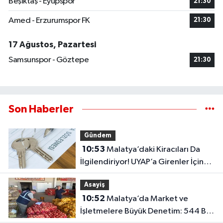
Beşiktaş - Eyüpspor
21:30
Amed - Erzurumspor FK
21:30
17 Ağustos, Pazartesi
Samsunspor - Göztepe
21:30
Son Haberler
Gündem
10:53
Malatya’daki Kiracıları Da
İlgilendiriyor! UYAP’a Girenler İçin
Kritik İtiraz Kararı..
Asayiş
10:52
Malatya’da Market ve
İşletmelere Büyük Denetim: 544 Bin