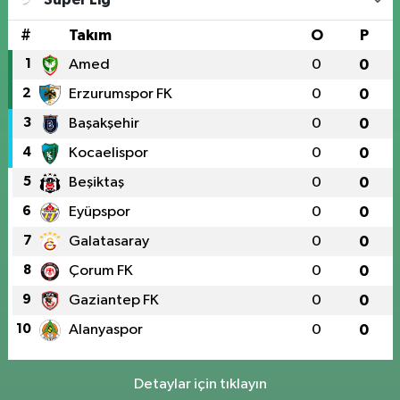
#
Takım
O
P
1
Amed
0
0
2
Erzurumspor FK
0
0
3
Başakşehir
0
0
4
Kocaelispor
0
0
5
Beşiktaş
0
0
6
Eyüpspor
0
0
7
Galatasaray
0
0
8
Çorum FK
0
0
9
Gaziantep FK
0
0
10
Alanyaspor
0
0
Detaylar için tıklayın