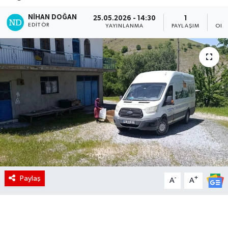
NIHAN DOĞAN
25.05.2026 - 14:30
1
EDITÖR
YAYINLANMA
PAYLAŞIM
OKU
Paylaş
-
+
A
A