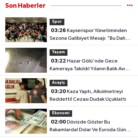
Son Haberler
Spor
03:26
Kayserispor Yönetiminden
Sezona Galibiyet Mesajı: "Bu Daha
Başlangıç"
Yaşam
03:22
Hazar Gölü'nde Gece
Kameraya Takıldı! Yılanın Balık Avı
Şaşırttı
Asayiş
03:20
Kaza Yaptı, Alkolmetreyi
Reddetti! Cezası Dudak Uçuklattı
Ekonomi
02:00
Dövizde Gözler Bu
Rakamlarda! Dolar Ve Euroda Günün
Fiyatları Belli Oldu