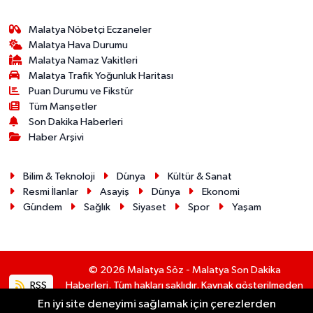
Malatya Nöbetçi Eczaneler
Malatya Hava Durumu
Malatya Namaz Vakitleri
Malatya Trafik Yoğunluk Haritası
Puan Durumu ve Fikstür
Tüm Manşetler
Son Dakika Haberleri
Haber Arşivi
Bilim & Teknoloji
Dünya
Kültür & Sanat
Resmi İlanlar
Asayiş
Dünya
Ekonomi
Gündem
Sağlık
Siyaset
Spor
Yaşam
© 2026 Malatya Söz - Malatya Son Dakika
RSS
Haberleri. Tüm hakları saklıdır. Kaynak gösterilmeden
alıntı yapılamaz.
En iyi site deneyimi sağlamak için çerezlerden