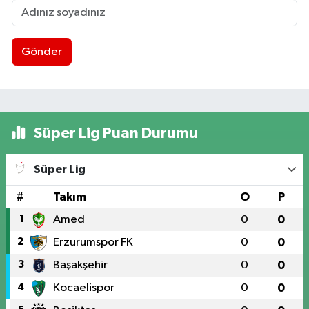
Gönder
Süper Lig Puan Durumu
Süper Lig
#
Takım
O
P
1
Amed
0
0
2
Erzurumspor FK
0
0
3
Başakşehir
0
0
4
Kocaelispor
0
0