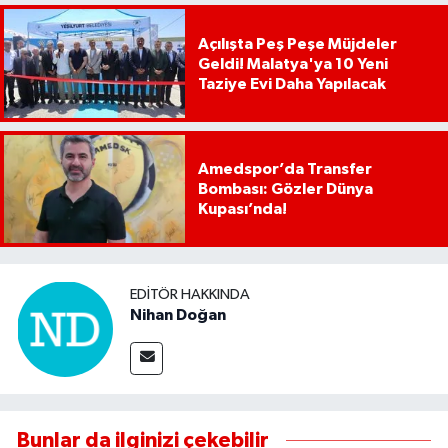
Açılışta Peş Peşe Müjdeler
Geldi! Malatya'ya 10 Yeni
Taziye Evi Daha Yapılacak
Amedspor’da Transfer
Bombası: Gözler Dünya
Kupası’nda!
EDITÖR HAKKINDA
Nihan Doğan
Bunlar da ilginizi çekebilir