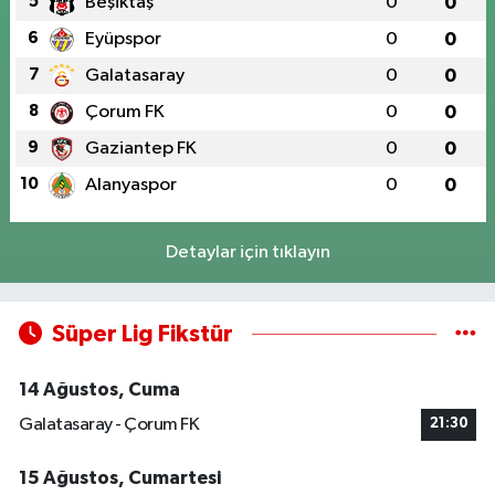
5
Beşiktaş
0
0
6
Eyüpspor
0
0
7
Galatasaray
0
0
8
Çorum FK
0
0
9
Gaziantep FK
0
0
10
Alanyaspor
0
0
Detaylar için tıklayın
Süper Lig Fikstür
14 Ağustos, Cuma
Galatasaray - Çorum FK
21:30
15 Ağustos, Cumartesi