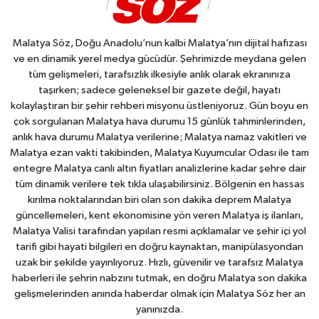
Malatya Söz, Doğu Anadolu’nun kalbi Malatya’nın dijital hafızası
ve en dinamik yerel medya gücüdür. Şehrimizde meydana gelen
tüm gelişmeleri, tarafsızlık ilkesiyle anlık olarak ekranınıza
taşırken; sadece geleneksel bir gazete değil, hayatı
kolaylaştıran bir şehir rehberi misyonu üstleniyoruz. Gün boyu en
çok sorgulanan Malatya hava durumu 15 günlük tahminlerinden,
anlık hava durumu Malatya verilerine; Malatya namaz vakitleri ve
Malatya ezan vakti takibinden, Malatya Kuyumcular Odası ile tam
entegre Malatya canlı altın fiyatları analizlerine kadar şehre dair
tüm dinamik verilere tek tıkla ulaşabilirsiniz. Bölgenin en hassas
kırılma noktalarından biri olan son dakika deprem Malatya
güncellemeleri, kent ekonomisine yön veren Malatya iş ilanları,
Malatya Valisi tarafından yapılan resmi açıklamalar ve şehir içi yol
tarifi gibi hayati bilgileri en doğru kaynaktan, manipülasyondan
uzak bir şekilde yayınlıyoruz. Hızlı, güvenilir ve tarafsız Malatya
haberleri ile şehrin nabzını tutmak, en doğru Malatya son dakika
gelişmelerinden anında haberdar olmak için Malatya Söz her an
yanınızda.