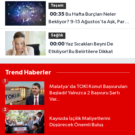
Yaşam
00:35
Bu Hafta Burçları Neler
Bekliyor? 9-15 Ağustos’ta Aşk, Para
Ve Kariyerde Şaşırtan Gelişmeler
Sağlık
00:00
Yaz Sıcakları Beyni De
Etkiliyor! Bu Belirtilere Dikkat
Trend Haberler
1
Malatya'da TOKİ Konut Başvuruları
Başladı! Yalnızca 2 Başvuru Şartı
Var...
2
Kayısıda İşçilik Maliyetlerini
Düşürecek Önemli Buluş