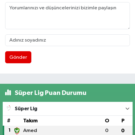
Gönder
Süper Lig Puan Durumu
Süper Lig
#
Takım
O
P
1
Amed
0
0