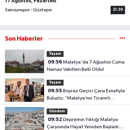
17 Ağustos, Pazartesi
Samsunspor - Göztepe
21:30
Son Haberler
Yaşam
09:56
Malatya'da 7 Ağustos Cuma
Namaz Vakitleri Belli Oldu!
Yaşam
09:55
Boyraz Geçici Çarşı Esnafıyla
Buluştu: “Malatya’nın Ticareti
Birlikte Güçlenecek”
Gündem
09:52
Depremin Yıktığı Malatya
Çarşısında Hayat Yeniden Başladı: