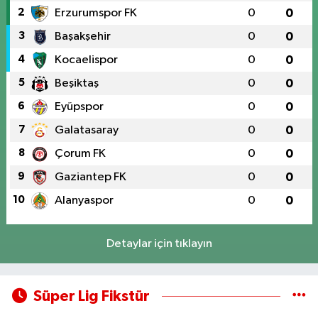
2
Erzurumspor FK
0
0
3
Başakşehir
0
0
4
Kocaelispor
0
0
5
Beşiktaş
0
0
6
Eyüpspor
0
0
7
Galatasaray
0
0
8
Çorum FK
0
0
9
Gaziantep FK
0
0
10
Alanyaspor
0
0
Detaylar için tıklayın
Süper Lig Fikstür