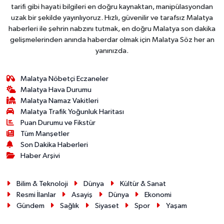
tarifi gibi hayati bilgileri en doğru kaynaktan, manipülasyondan
uzak bir şekilde yayınlıyoruz. Hızlı, güvenilir ve tarafsız Malatya
haberleri ile şehrin nabzını tutmak, en doğru Malatya son dakika
gelişmelerinden anında haberdar olmak için Malatya Söz her an
yanınızda.
Malatya Nöbetçi Eczaneler
Malatya Hava Durumu
Malatya Namaz Vakitleri
Malatya Trafik Yoğunluk Haritası
Puan Durumu ve Fikstür
Tüm Manşetler
Son Dakika Haberleri
Haber Arşivi
Bilim & Teknoloji
Dünya
Kültür & Sanat
Resmi İlanlar
Asayiş
Dünya
Ekonomi
Gündem
Sağlık
Siyaset
Spor
Yaşam