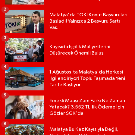
2
Malatya'da TOKİ Konut Başvuruları
Başladı! Yalnızca 2 Başvuru Şartı
Var...
3
Kayısıda İşçilik Maliyetlerini
Düşürecek Önemli Buluş
4
1 Ağustos'ta Malatya'da Herkesi
İlgilendiriyor! Toplu Taşımada Yeni
Tarife Başlıyor
5
Emekli Maaşı Zam Farkı Ne Zaman
Yatacak? 3.552 TL'lik Ödeme İçin
Gözler SGK'da
6
Malatya Bu Kez Kayısıyla Değil,