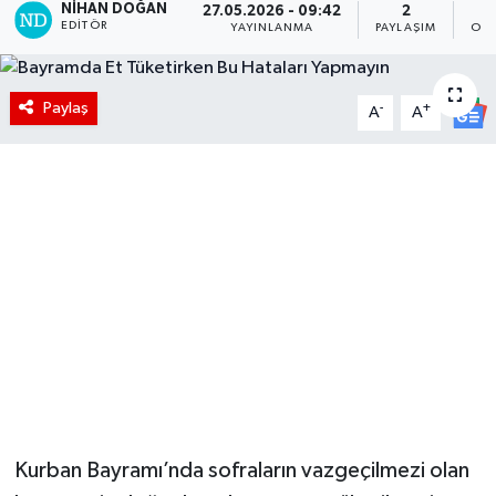
NIHAN DOĞAN
27.05.2026 - 09:42
2
EDITÖR
YAYINLANMA
PAYLAŞIM
OKU
Paylaş
-
+
A
A
Kurban Bayramı’nda sofraların vazgeçilmezi olan