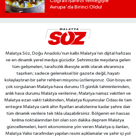
Coğrafi İşaretli Yemeğiyle
Avrupa'da Birinci Oldu!
Malatya Söz, Doğu Anadolu’nun kalbi Malatya’nın dijital hafızası
ve en dinamik yerel medya gücüdür. Şehrimizde meydana gelen
tüm gelişmeleri, tarafsızlık ilkesiyle anlık olarak ekranınıza
taşırken; sadece geleneksel bir gazete değil, hayatı
kolaylaştıran bir şehir rehberi misyonu üstleniyoruz. Gün boyu en
çok sorgulanan Malatya hava durumu 15 günlük tahminlerinden,
anlık hava durumu Malatya verilerine; Malatya namaz vakitleri ve
Malatya ezan vakti takibinden, Malatya Kuyumcular Odası ile tam
entegre Malatya canlı altın fiyatları analizlerine kadar şehre dair
tüm dinamik verilere tek tıkla ulaşabilirsiniz. Bölgenin en hassas
kırılma noktalarından biri olan son dakika deprem Malatya
güncellemeleri, kent ekonomisine yön veren Malatya iş ilanları,
Malatya Valisi tarafından yapılan resmi açıklamalar ve şehir içi yol