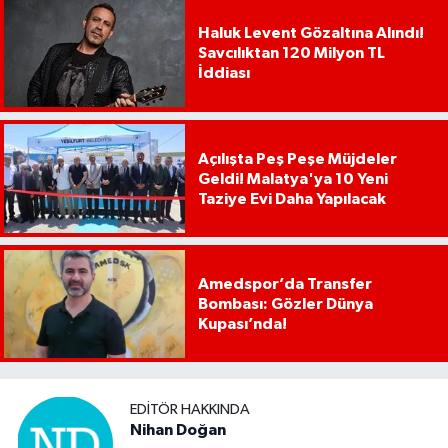
Haluk Levent Gözaltına Alındı!
Savcılıktan 120 Milyon TL
İddiası
Açılışta Peş Peşe Müjdeler
Geldi! Malatya'ya 10 Yeni
Taziye Evi Daha Yapılacak
Amedspor’da Transfer
Bombası: Gözler Dünya
Kupası’nda!
EDITÖR HAKKINDA
Nihan Doğan