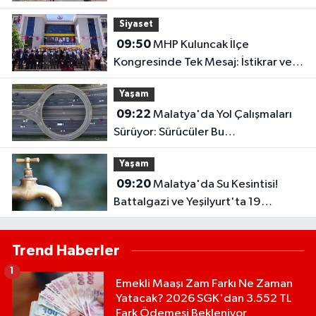
Gastronomi Sokağı'nda İlk Ocak
Siyaset
Yandı
09:50
MHP Kuluncak İlçe
Kongresinde Tek Mesaj: İstikrar ve
Birlik
Yaşam
09:22
Malatya'da Yol Çalışmaları
Sürüyor: Sürücüler Bu
Güzergahlarda Dikkatli Olmalı..
Yaşam
09:20
Malatya'da Su Kesintisi!
Battalgazi ve Yeşilyurt'ta 19
Mahalle Etkilendi..
Trend Haberler
1
Emekli Maaşı Zam Farkı Ne Zaman
Yatacak? 2026 SGK'dan 3.552 TL
Fark Ödemesi Bekleniyor