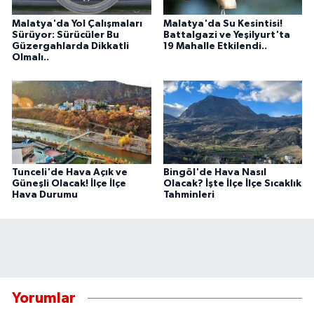
Malatya'da Yol Çalışmaları
Malatya'da Su Kesintisi!
Sürüyor: Sürücüler Bu
Battalgazi ve Yeşilyurt'ta
Güzergahlarda Dikkatli
19 Mahalle Etkilendi..
Olmalı..
Tunceli'de Hava Açık ve
Bingöl'de Hava Nasıl
Güneşli Olacak! İlçe İlçe
Olacak? İşte İlçe İlçe Sıcaklık
Hava Durumu
Tahminleri
Yorumlar