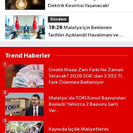
Elektrik Kesintisi Yaşanacak!
Gündem
18:26
Malatya İçin Beklenen
Tarihler Açıklandı! Havalimanı ve
Çevre Yolu Açılıyor..
Trend Haberler
1
Emekli Maaşı Zam Farkı Ne Zaman
Yatacak? 2026 SGK'dan 3.552 TL
Fark Ödemesi Bekleniyor
2
Malatya'da TOKİ Konut Başvuruları
Başladı! Yalnızca 2 Başvuru Şartı
Var...
3
Kayısıda İşçilik Maliyetlerini