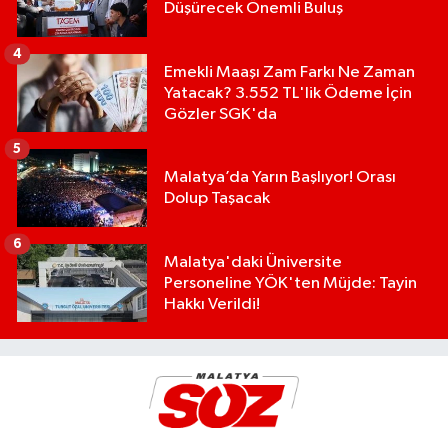
Düşürecek Önemli Buluş
4
Emekli Maaşı Zam Farkı Ne Zaman
Yatacak? 3.552 TL'lik Ödeme İçin
Gözler SGK'da
5
Malatya’da Yarın Başlıyor! Orası
Dolup Taşacak
6
Malatya'daki Üniversite
Personeline YÖK'ten Müjde: Tayin
Hakkı Verildi!