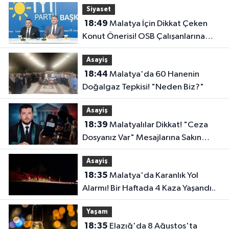
Siyaset
18:49
Malatya İçin Dikkat Çeken
Konut Önerisi! OSB Çalışanlarına
Faizsiz Ev Çağrısı..
Asayiş
18:44
Malatya'da 60 Hanenin
Doğalgaz Tepkisi! "Neden Biz?"
Asayiş
18:39
Malatyalılar Dikkat! "Ceza
Dosyanız Var" Mesajlarına Sakın
Kanmayın
Asayiş
18:35
Malatya'da Karanlık Yol
Alarmı! Bir Haftada 4 Kaza Yaşandı..
Yaşam
18:35
Elazığ'da 8 Ağustos'ta