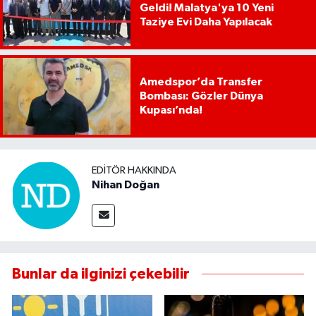
Geldi! Malatya'ya 10 Yeni
Taziye Evi Daha Yapılacak
Amedspor’da Transfer
Bombası: Gözler Dünya
Kupası’nda!
EDITÖR HAKKINDA
Nihan Doğan
Bunlar da ilginizi çekebilir