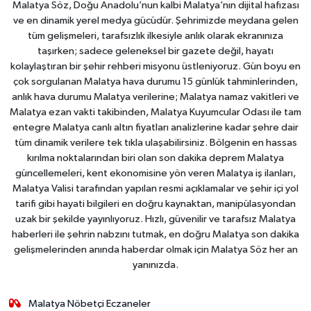
Malatya Söz, Doğu Anadolu’nun kalbi Malatya’nın dijital hafızası
ve en dinamik yerel medya gücüdür. Şehrimizde meydana gelen
tüm gelişmeleri, tarafsızlık ilkesiyle anlık olarak ekranınıza
taşırken; sadece geleneksel bir gazete değil, hayatı
kolaylaştıran bir şehir rehberi misyonu üstleniyoruz. Gün boyu en
çok sorgulanan Malatya hava durumu 15 günlük tahminlerinden,
anlık hava durumu Malatya verilerine; Malatya namaz vakitleri ve
Malatya ezan vakti takibinden, Malatya Kuyumcular Odası ile tam
entegre Malatya canlı altın fiyatları analizlerine kadar şehre dair
tüm dinamik verilere tek tıkla ulaşabilirsiniz. Bölgenin en hassas
kırılma noktalarından biri olan son dakika deprem Malatya
güncellemeleri, kent ekonomisine yön veren Malatya iş ilanları,
Malatya Valisi tarafından yapılan resmi açıklamalar ve şehir içi yol
tarifi gibi hayati bilgileri en doğru kaynaktan, manipülasyondan
uzak bir şekilde yayınlıyoruz. Hızlı, güvenilir ve tarafsız Malatya
haberleri ile şehrin nabzını tutmak, en doğru Malatya son dakika
gelişmelerinden anında haberdar olmak için Malatya Söz her an
yanınızda.
Malatya Nöbetçi Eczaneler