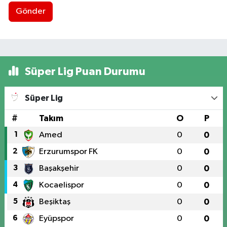
Gönder
Süper Lig Puan Durumu
Süper Lig
#
Takım
O
P
1
Amed
0
0
2
Erzurumspor FK
0
0
3
Başakşehir
0
0
4
Kocaelispor
0
0
5
Beşiktaş
0
0
6
Eyüpspor
0
0