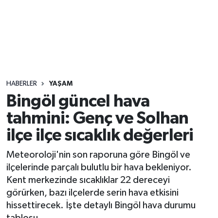
Sağlık
Seri İlan
Siyaset
HABERLER
YAŞAM
Spor
Bingöl güncel hava
tahmini: Genç ve Solhan
Yaşam
ilçe ilçe sıcaklık değerleri
Meteoroloji'nin son raporuna göre Bingöl ve
ilçelerinde parçalı bulutlu bir hava bekleniyor.
Kent merkezinde sıcaklıklar 22 dereceyi
görürken, bazı ilçelerde serin hava etkisini
hissettirecek. İşte detaylı Bingöl hava durumu
tablosu.