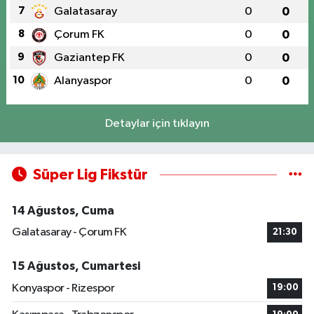
7
Galatasaray
0
0
8
Çorum FK
0
0
9
Gaziantep FK
0
0
10
Alanyaspor
0
0
Detaylar için tıklayın
Süper Lig Fikstür
14 Ağustos, Cuma
Galatasaray - Çorum FK
21:30
15 Ağustos, Cumartesi
Konyaspor - Rizespor
19:00