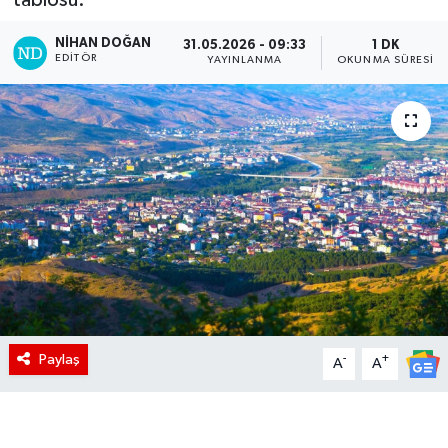
NIHAN DOĞAN
31.05.2026 - 09:33
1 DK
EDITÖR
YAYINLANMA
OKUNMA SÜRESI
Paylaş
-
+
A
A