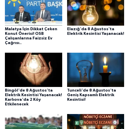
Malatya İçin Dikkat Çeken
Elazığ'da 8 Ağustos'ta
Konut Önerisi! OSB
Elektrik Kesintisi Yaşanacak!
Çalışanlarına Faizsiz Ev
Çağrısı..
Bingöl'de 8 Ağustos'ta
Tunceli'de 8 Ağustos'ta
Elektrik Kesintisi Yaşanacak!
Geniş Kapsamlı Elektrik
Karlıova'da 2 Köy
Kesintisi!
Etkilenecek