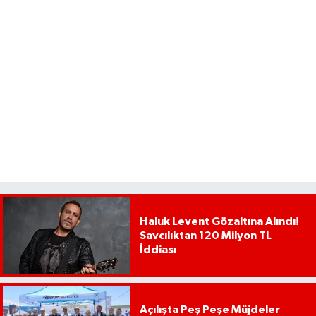
Haluk Levent Gözaltına Alındı!
Savcılıktan 120 Milyon TL
İddiası
Açılışta Peş Peşe Müjdeler