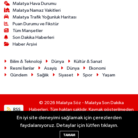
Malatya Hava Durumu
Malatya Namaz Vakitleri
Malatya Trafik Yoğunluk Haritası
Puan Durumu ve Fikstür
Tüm Manşetler
Son Dakika Haberleri
Haber Arşivi
Bilim & Teknoloji
Dünya
Kültür & Sanat
Resmi İlanlar
Asayiş
Dünya
Ekonomi
Gündem
Sağlık
Siyaset
Spor
Yaşam
© 2026 Malatya Söz - Malatya Son Dakika
RSS
Haberleri. Tüm hakları saklıdır. Kaynak gösterilmeden
alıntı yapılamaz.
En iyi site deneyimi sağlamak için çerezlerden
faydalanıyoruz. Detaylar için lütfen tıklayın.
Haber Yazılımı:
TE Bilişim
TAMAM