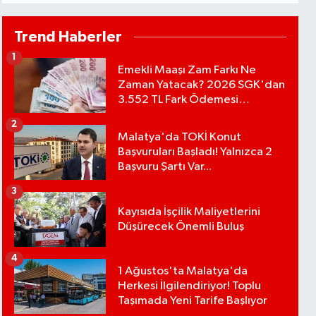
Ürün de...
Trend Haberler
1
Emekli Maaşı Zam Farkı Ne
Zaman Yatacak? 2026 SGK'dan
3.552 TL Fark Ödemesi
Bekleniyor
2
Malatya'da TOKİ Konut
Başvuruları Başladı! Yalnızca 2
Başvuru Şartı Var...
3
Kayısıda İşçilik Maliyetlerini
Düşürecek Önemli Buluş
4
1 Ağustos'ta Malatya'da
Herkesi İlgilendiriyor! Toplu
Taşımada Yeni Tarife Başlıyor