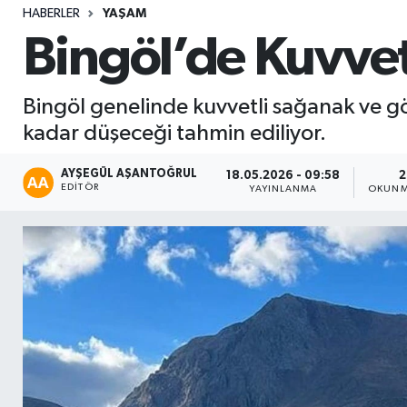
HABERLER
YAŞAM
Sağlık
Bingöl’de Kuvvetl
Seri İlan
Bingöl genelinde kuvvetli sağanak ve gö
Siyaset
kadar düşeceği tahmin ediliyor.
Spor
AYŞEGÜL AŞANTOĞRUL
18.05.2026 - 09:58
2
EDITÖR
YAYINLANMA
OKUNM
Yaşam