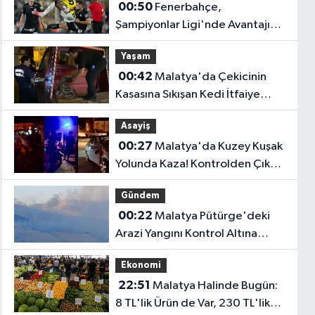
00:50
Fenerbahçe,
Şampiyonlar Ligi'nde Avantajı
Kaptı! Sturm Graz'ı 2-0 Mağlup
Yaşam
Etti
00:42
Malatya'da Çekicinin
Kasasına Sıkışan Kedi İtfaiye
Ekiplerince Kurtarıldı
Asayiş
00:27
Malatya'da Kuzey Kuşak
Yolunda Kaza! Kontrolden Çıkan
Otomobil Refüje Çarptı
Gündem
00:22
Malatya Pütürge'deki
Arazi Yangını Kontrol Altına
Alındı!
Ekonomi
22:51
Malatya Halinde Bugün:
8 TL'lik Ürün de Var, 230 TL'lik