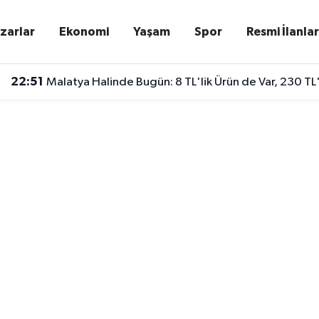
zarlar
Ekonomi
Yaşam
Spor
Resmi İlanla
22:51
Malatya Halinde Bugün: 8 TL'lik Ürün de Var, 230 TL'l
21:36
Malatya'da Yerinde Dönüşüm İçin KDV Umudu! Bakan