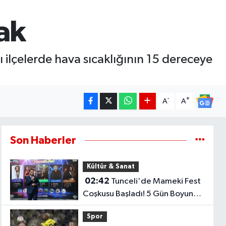
cak
 ilçelerde hava sıcaklığının 15 dereceye
-
+
A
A
Son Haberler
Kültür & Sanat
02:42
Tunceli'de Mameki Fest
Coşkusu Başladı! 5 Gün Boyunca
Etkinlikler Düzenlenecek
Spor