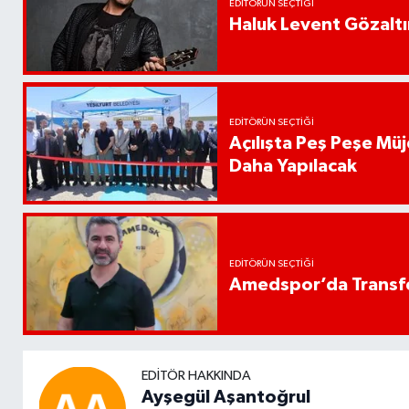
EDITÖRÜN SEÇTIĞI
Haluk Levent Gözaltın
EDITÖRÜN SEÇTIĞI
Açılışta Peş Peşe Müj
Daha Yapılacak
EDITÖRÜN SEÇTIĞI
Amedspor’da Transfe
EDITÖR HAKKINDA
Ayşegül Aşantoğrul