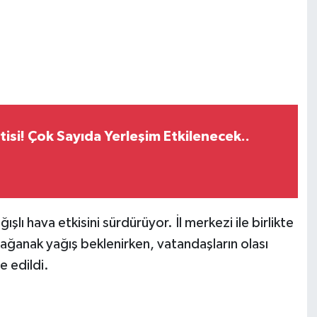
tisi! Çok Sayıda Yerleşim Etkilenecek..
şlı hava etkisini sürdürüyor. İl merkezi ile birlikte
sağanak yağış beklenirken, vatandaşların olası
e edildi.