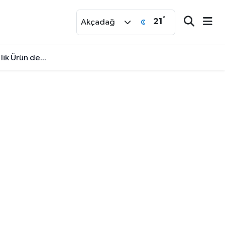
°
21
r
Akçadağ
ik Ürün de...
lık Talebi Gündemine Aldı