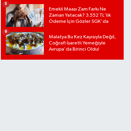
5
Emekli Maaşı Zam Farkı Ne
Zaman Yatacak? 3.552 TL'lik
Ödeme İçin Gözler SGK'da
6
Malatya Bu Kez Kayısıyla Değil,
Coğrafi İşaretli Yemeğiyle
Avrupa'da Birinci Oldu!