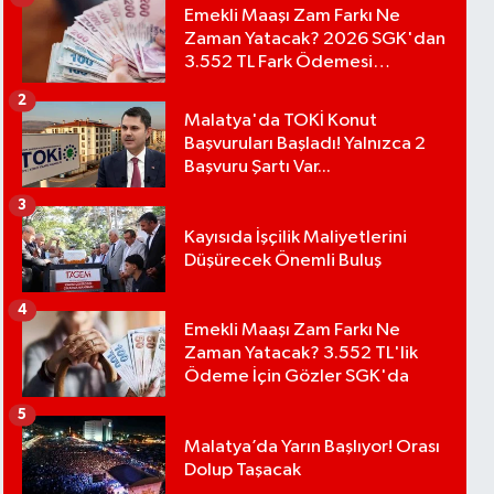
Emekli Maaşı Zam Farkı Ne
Zaman Yatacak? 2026 SGK'dan
3.552 TL Fark Ödemesi
Bekleniyor
2
Malatya'da TOKİ Konut
Başvuruları Başladı! Yalnızca 2
Başvuru Şartı Var...
3
Kayısıda İşçilik Maliyetlerini
Düşürecek Önemli Buluş
4
Emekli Maaşı Zam Farkı Ne
Zaman Yatacak? 3.552 TL'lik
Ödeme İçin Gözler SGK'da
5
Malatya’da Yarın Başlıyor! Orası
Dolup Taşacak