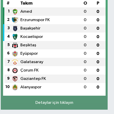
#
Takım
O
P
1
Amed
0
0
2
Erzurumspor FK
0
0
3
Başakşehir
0
0
4
Kocaelispor
0
0
5
Beşiktaş
0
0
6
Eyüpspor
0
0
7
Galatasaray
0
0
8
Çorum FK
0
0
9
Gaziantep FK
0
0
10
Alanyaspor
0
0
Detaylar için tıklayın