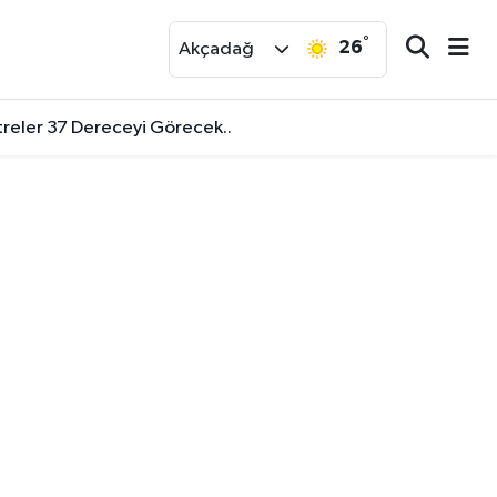
°
26
r
Akçadağ
treler 37 Dereceyi Görecek..