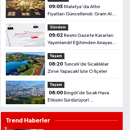
09:05
Malatya'da Altın
Fiyatları Güncellendi: Gram Altın
6.660 TL'ye Yükseldi..
Gündem
09:02
Resmi Gazete Kararları
Yayımlandı! Eğitimden Anayasa
Mahkemesi Kararlarına Kritik
Yaşam
Düzenlemeler..
08:20
Tunceli’de Sıcaklıklar
Zirve Yapacak! İşte O İlçeler
Yaşam
08:00
Bingöl’de Sıcak Hava
Etkisini Sürdürüyor!
Termometreler 37 Dereceyi
Görecek..
Trend Haberler
1