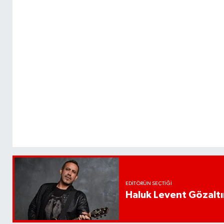
EDITÖRÜN SEÇTIĞI
Haluk Levent Gözaltın