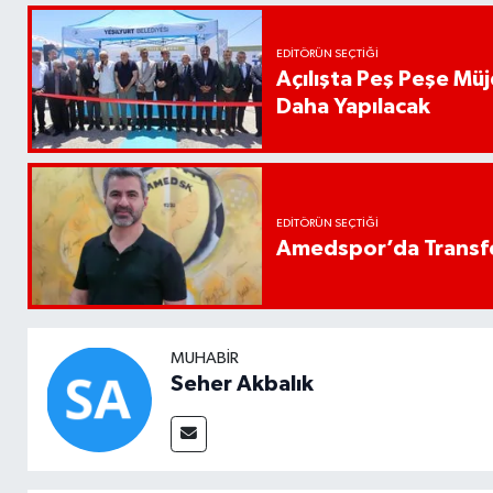
EDITÖRÜN SEÇTIĞI
Açılışta Peş Peşe Müj
Daha Yapılacak
EDITÖRÜN SEÇTIĞI
Amedspor’da Transfe
MUHABIR
Seher Akbalık