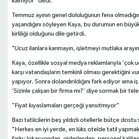
kalmıyor" dedi.
Temmuz ayının genel doluluğunun fena olmadığını
yaşandığını söyleyen Kaya, bu durumun en büyük 
kirliliği olduğunu dile getirdi.
"Ucuz ilanlara kanmayın, işletmeyi mutlaka arayı
Kaya, özellikle sosyal medya reklamlarıyla ‘çok u
karşı vatandaşların temkinli olması gerektiğini
yapıyor. Sonra dolandırıldığını fark ediyor ama i
‘Sizinle çalışan bir firma mı?’ diye sormak bir t
"Fiyat kıyaslamaları gerçeği yansıtmıyor"
Bazı tatilcilerin beş yıldızlı otellerle bütçe dost
"Herkes en iyi yerde, en lüks otelde tatil yapmak
farkı; lokasyondan, giderlerden, personel kalite