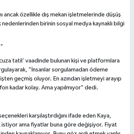
 ancak özellikle dış mekan işletmelerinde düşüş
nedenlerinden birinin sosyal medya kaynaklı bilgi
n"
cuza tatil’ vaadinde bulunan kişi ve platformlara
 vurgulayarak, "İnsanlar sorgulamadan ödeme
ş işten geçmiş oluyor. En azından işletmeyi arayıp
elefon kadar kolay. Ama yapılmıyor" dedi.
u seçenekleri karşılaştırdığını ifade eden Kaya,
 istiyor ama fiyatlar buna göre değişiyor. Fiyat
sinden kaynaklanıyor. Bunu göz ardı etmek yanlış