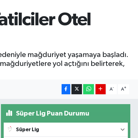
ilciler Otel
 nedeniyle mağduriyet yaşamaya başladı.
 mağduriyetlere yol açtığını belirterek,
-
+
A
A
Süper Lig Puan Durumu
Süper Lig