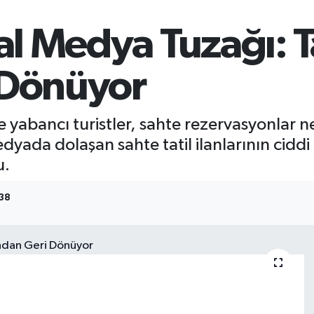
 Medya Tuzağı: Tat
 Dönüyor
e yabancı turistler, sahte rezervasyonlar
dyada dolaşan sahte tatil ilanlarının ciddi
u.
:38