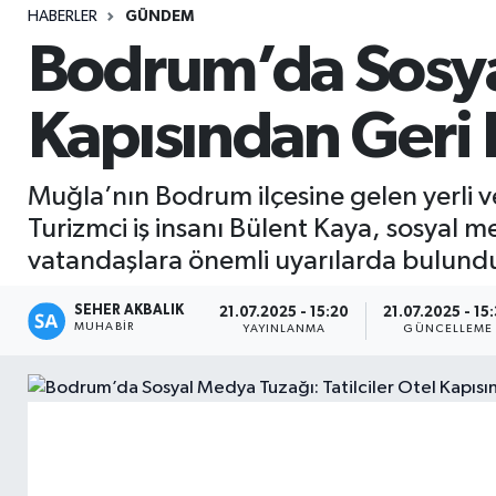
HABERLER
GÜNDEM
Sağlık
Bodrum’da Sosyal
Seri İlan
Kapısından Geri
Siyaset
Muğla’nın Bodrum ilçesine gelen yerli v
Spor
Turizmci iş insanı Bülent Kaya, sosyal me
vatandaşlara önemli uyarılarda bulund
Yaşam
SEHER AKBALIK
21.07.2025 - 15:20
21.07.2025 - 15
MUHABIR
YAYINLANMA
GÜNCELLEME