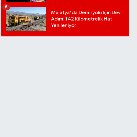
6
Malatya'da Demiryolu İçin Dev
Adım! 142 Kilometrelik Hat
Yenileniyor