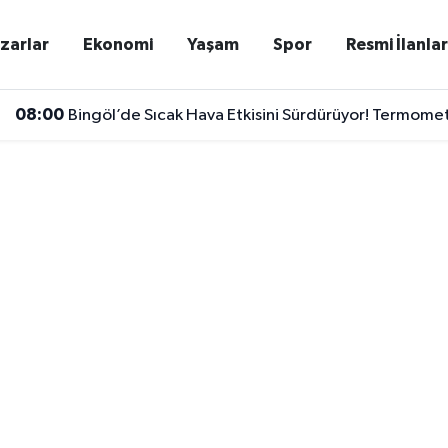
zarlar
Ekonomi
Yaşam
Spor
Resmi İlanla
08:00
Bingöl’de Sıcak Hava Etkisini Sürdürüyor! Termome