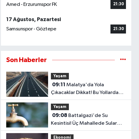
Amed - Erzurumspor FK
21:30
17 Ağustos, Pazartesi
Samsunspor - Göztepe
21:30
Son Haberler
Yaşam
09:11
Malatya'da Yola
Çıkacaklar Dikkat! Bu Yollarda
Çalışma Var..
Yaşam
09:08
Battalgazi'de Su
Kesintisi! Üç Mahallede Sular
Geçici Olarak Kesilecek..
Ekonomi