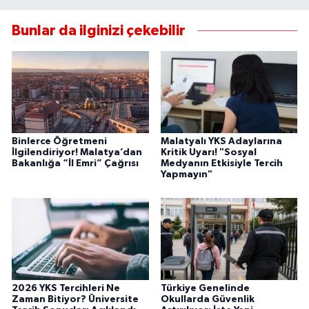
Bunlar da ilginizi çekebilir
Binlerce Öğretmeni
Malatyalı YKS Adaylarına
İlgilendiriyor! Malatya’dan
Kritik Uyarı! "Sosyal
Bakanlığa “İl Emri” Çağrısı
Medyanın Etkisiyle Tercih
Yapmayın"
2026 YKS Tercihleri Ne
Türkiye Genelinde
Zaman Bitiyor? Üniversite
Okullarda Güvenlik