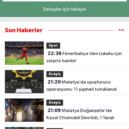
Detaylar için tıklayın
Son Haberler
Spor
22:36
Fenerbahçe’den Lukaku için
sürpriz hamle!
Asayiş
21:20
Malatya’da uyuşturucu
operasyonu: 11 şüpheli tutuklandı
Asayiş
21:09
Malatya Doğanşehir’de
Kaza! Otomobil Devrildi, 1 Yaralı