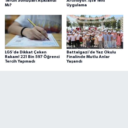
Tercih Sonuçları Açıklandı
Artırılıyor: İşte Yeni
Mı?
Uygulama
LGS’de Dikkat Çeken
Battalgazi’de Yaz Okulu
Rakam! 221 Bin 597 Öğrenci
Finalinde Mutlu Anlar
Tercih Yapmadı
Yaşandı