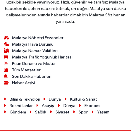
uzak bir şekilde yayınlıyoruz. Hızlı, güvenilir ve tarafsız Malatya
haberleri ile şehrin nabzını tutmak, en doğru Malatya son dakika
gelişmelerinden anında haberdar olmak için Malatya Söz her an
yanınızda.
Malatya Nöbetçi Eczaneler
Malatya Hava Durumu
Malatya Namaz Vakitleri
Malatya Trafik Yoğunluk Haritası
Puan Durumu ve Fikstür
Tüm Manşetler
Son Dakika Haberleri
Haber Arşivi
Bilim & Teknoloji
Dünya
Kültür & Sanat
Resmi İlanlar
Asayiş
Dünya
Ekonomi
Gündem
Sağlık
Siyaset
Spor
Yaşam