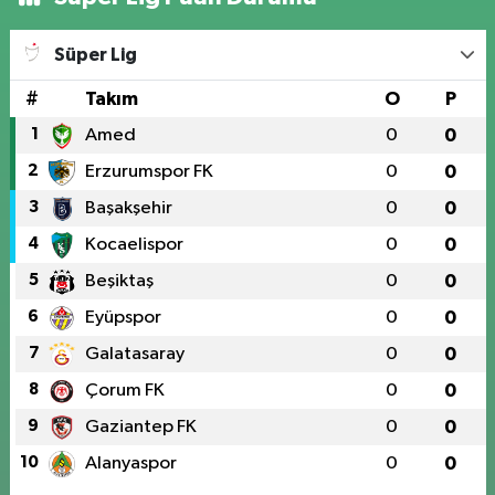
Süper Lig
#
Takım
O
P
1
Amed
0
0
2
Erzurumspor FK
0
0
3
Başakşehir
0
0
4
Kocaelispor
0
0
5
Beşiktaş
0
0
6
Eyüpspor
0
0
7
Galatasaray
0
0
8
Çorum FK
0
0
9
Gaziantep FK
0
0
10
Alanyaspor
0
0