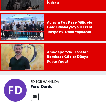
İddiası
Açılışta Peş Peşe Müjdeler
Geldi! Malatya'ya 10 Yeni
Taziye Evi Daha Yapılacak
Amedspor’da Transfer
Bombası: Gözler Dünya
Kupası’nda!
EDITÖR HAKKINDA
Ferdi Durdu