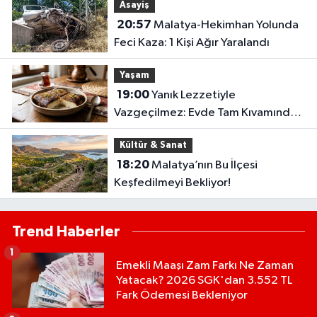
Asayiş
20:57
Malatya-Hekimhan Yolunda
Feci Kaza: 1 Kişi Ağır Yaralandı
Yaşam
19:00
Yanık Lezzetiyle
Vazgeçilmez: Evde Tam Kıvamında
Kazandibi Tarifi
Kültür & Sanat
18:20
Malatya’nın Bu İlçesi
Keşfedilmeyi Bekliyor!
Trend Haberler
1
Emekli Maaşı Zam Farkı Ne Zaman
Yatacak? 2026 SGK'dan 3.552 TL
Fark Ödemesi Bekleniyor