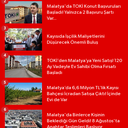
2
Malatya'da TOKİ Konut Başvuruları
Başladı! Yalnızca 2 Başvuru Şartı
Var...
3
Kayısıda İşçilik Maliyetlerini
Düşürecek Önemli Buluş
4
TOKİ’den Malatya’ya Yeni Satış! 120
Ay Vadeyle Ev Sahibi Olma Fırsatı
Başladı
5
Malatya’da 6,6 Milyon TL’lik Kayısı
Bahçesi İcradan Satışa Çıktı! İçinde
Evi de Var
6
Malatya'da Binlerce Kişinin
Beklediği Gün Geldi! 8 Ağustos'ta
Anahtar Teslimleri Başlıyor