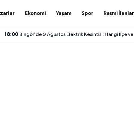
zarlar
Ekonomi
Yaşam
Spor
Resmi İlanla
18:00
Bingöl'de 9 Ağustos Elektrik Kesintisi: Hangi İlçe v
17:50
Binlerce Öğretmeni İlgilendiriyor! Malatya’dan Bakan