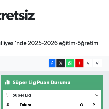
retsiz
ülliyesi’nde 2025-2026 eğitim-öğretim
-
+
A
A
Süper Lig Puan Durumu
Süper Lig
#
Takım
O
P