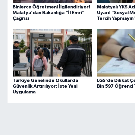
Binlerce Öğretmeni İlgilendiriyor!
Malatyalı YKS Ada
Malatya’dan Bakanlığa “İl Emri”
Uyarı! "Sosyal M
Çağrısı
Tercih Yapmayın
Türkiye Genelinde Okullarda
LGS’de Dikkat Ç
Güvenlik Artırılıyor: İşte Yeni
Bin 597 Öğrenci
Uygulama