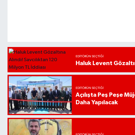
EDITÖRÜN SEÇTIĞI
Haluk Levent Gözaltın
EDITÖRÜN SEÇTIĞI
Açılışta Peş Peşe Müj
Daha Yapılacak
EDITÖRÜN SEÇTIĞI