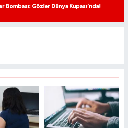
r Bombası: Gözler Dünya Kupası’nda!