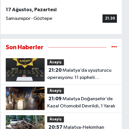
17 Ağustos, Pazartesi
Samsunspor - Göztepe
21:30
Son Haberler
Asayiş
21:20
Malatya’da uyuşturucu
operasyonu: 11 şüpheli
tutuklandı
Asayiş
21:09
Malatya Doğanşehir’de
Kaza! Otomobil Devrildi, 1 Yaralı
Asayiş
20:57
Malatya-Hekimhan