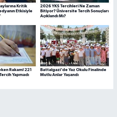
ylarına Kritik
2026 YKS Tercihleri Ne Zaman
edyanın Etkisiyle
Bitiyor? Üniversite Tercih Sonuçları
"
Açıklandı Mı?
eken Rakam! 221
Battalgazi’de Yaz Okulu Finalinde
 Tercih Yapmadı
Mutlu Anlar Yaşandı