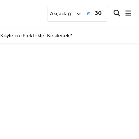
°
30
r
Akçadağ
e Köylerde Elektrikler Kesilecek?
lığa “İl Emri” Çağrısı