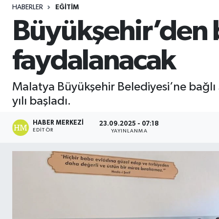
HABERLER
EĞITIM
Sağlık
Büyükşehir’den b
Seri İlan
faydalanacak
Siyaset
Malatya Büyükşehir Belediyesi’ne bağl
Spor
yılı başladı.
Yaşam
HABER MERKEZI
23.09.2025 - 07:18
EDITÖR
YAYINLANMA