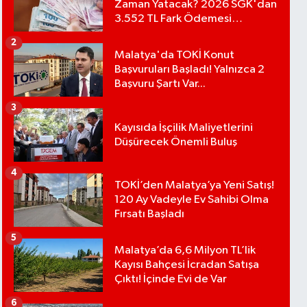
Zaman Yatacak? 2026 SGK'dan
3.552 TL Fark Ödemesi
Bekleniyor
2
Malatya'da TOKİ Konut
Başvuruları Başladı! Yalnızca 2
Başvuru Şartı Var...
3
Kayısıda İşçilik Maliyetlerini
Düşürecek Önemli Buluş
4
TOKİ’den Malatya’ya Yeni Satış!
120 Ay Vadeyle Ev Sahibi Olma
Fırsatı Başladı
5
Malatya’da 6,6 Milyon TL’lik
Kayısı Bahçesi İcradan Satışa
Çıktı! İçinde Evi de Var
6