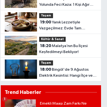
Yolunda Feci Kaza: 1 Kişi Ağır
Yaralandı
Yaşam
19:00
Yanık Lezzetiyle
Vazgeçilmez: Evde Tam
Kıvamında Kazandibi Tarifi
Kültür & Sanat
18:20
Malatya’nın Bu İlçesi
Keşfedilmeyi Bekliyor!
Yaşam
18:00
Bingöl'de 9 Ağustos
Elektrik Kesintisi: Hangi İlçe ve
Köylerde Elektrikler Kesilecek?
Trend Haberler
1
Emekli Maaşı Zam Farkı Ne