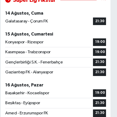
Süper Lig Fikstür
14 Ağustos, Cuma
Galatasaray - Çorum FK
21:30
15 Ağustos, Cumartesi
Konyaspor - Rizespor
19:00
Kasımpaşa - Trabzonspor
19:00
Gençlerbirliği S.K. - Fenerbahçe
21:30
Gaziantep FK - Alanyaspor
21:30
16 Ağustos, Pazar
Başakşehir - Kocaelispor
19:00
Beşiktaş - Eyüpspor
21:30
Amed - Erzurumspor FK
21:30