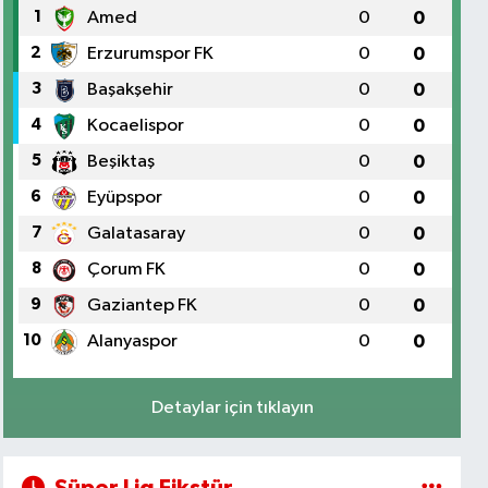
1
Amed
0
0
2
Erzurumspor FK
0
0
3
Başakşehir
0
0
4
Kocaelispor
0
0
5
Beşiktaş
0
0
6
Eyüpspor
0
0
7
Galatasaray
0
0
8
Çorum FK
0
0
9
Gaziantep FK
0
0
10
Alanyaspor
0
0
Detaylar için tıklayın