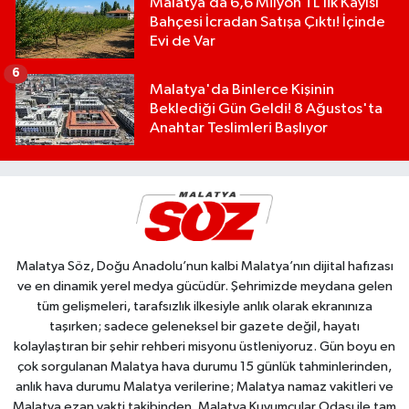
Malatya’da 6,6 Milyon TL’lik Kayısı
Bahçesi İcradan Satışa Çıktı! İçinde
Evi de Var
6
Malatya'da Binlerce Kişinin
Beklediği Gün Geldi! 8 Ağustos'ta
Anahtar Teslimleri Başlıyor
Malatya Söz, Doğu Anadolu’nun kalbi Malatya’nın dijital hafızası
ve en dinamik yerel medya gücüdür. Şehrimizde meydana gelen
tüm gelişmeleri, tarafsızlık ilkesiyle anlık olarak ekranınıza
taşırken; sadece geleneksel bir gazete değil, hayatı
kolaylaştıran bir şehir rehberi misyonu üstleniyoruz. Gün boyu en
çok sorgulanan Malatya hava durumu 15 günlük tahminlerinden,
anlık hava durumu Malatya verilerine; Malatya namaz vakitleri ve
Malatya ezan vakti takibinden, Malatya Kuyumcular Odası ile tam