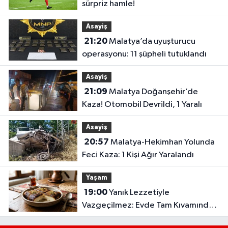
sürpriz hamle!
Asayiş
21:20
Malatya’da uyuşturucu
operasyonu: 11 şüpheli tutuklandı
Asayiş
21:09
Malatya Doğanşehir’de
Kaza! Otomobil Devrildi, 1 Yaralı
Asayiş
20:57
Malatya-Hekimhan Yolunda
Feci Kaza: 1 Kişi Ağır Yaralandı
Yaşam
19:00
Yanık Lezzetiyle
Vazgeçilmez: Evde Tam Kıvamında
Kazandibi Tarifi