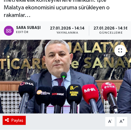
Malatya ekonomisini uçuruma sürükleyen o
rakamlar...
SARA SUBAŞI
27.01.2026 - 14:14
27.01.2026 - 14:16
EDITÖR
YAYINLANMA
GÜNCELLEME
Paylaş
-
+
A
A