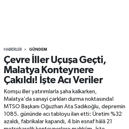
Sağlık
Seri İlan
Siyaset
HABERLER
GÜNDEM
Spor
Çevre İller Uçuşa Geçti,
Malatya Konteynere
Yaşam
Çakıldı! İşte Acı Veriler
Komşu iller yatırımlarla şaha kalkarken,
Malatya'da sanayi çarkları durma noktasında!
MTSO Başkanı Oğuzhan Ata Sadıkoğlu, depremin
1085. gününde acı tabloyu ilan etti: Üretim %32
azaldı, fabrikalar kapandı, 4 bin esnaf hâlâ 21
metrekarelik konteynerlere mahkûm. İşte