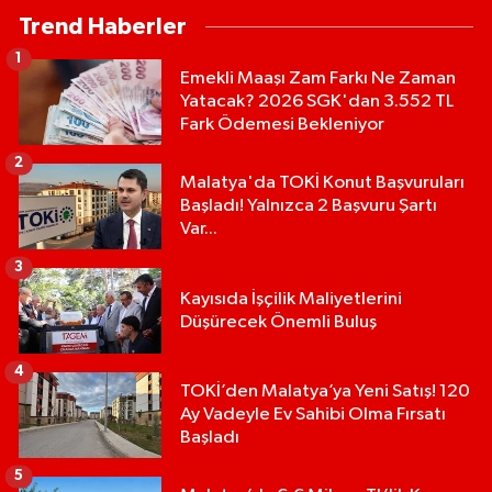
Trend Haberler
1
Emekli Maaşı Zam Farkı Ne Zaman
Yatacak? 2026 SGK'dan 3.552 TL
Fark Ödemesi Bekleniyor
2
Malatya'da TOKİ Konut Başvuruları
Başladı! Yalnızca 2 Başvuru Şartı
Var...
3
Kayısıda İşçilik Maliyetlerini
Düşürecek Önemli Buluş
4
TOKİ’den Malatya’ya Yeni Satış! 120
Ay Vadeyle Ev Sahibi Olma Fırsatı
Başladı
5