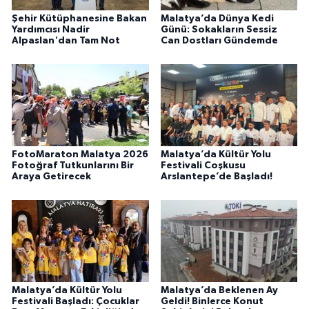
Şehir Kütüphanesine Bakan
Malatya’da Dünya Kedi
Yardımcısı Nadir
Günü: Sokakların Sessiz
Alpaslan'dan Tam Not
Can Dostları Gündemde
FotoMaraton Malatya 2026
Malatya’da Kültür Yolu
Fotoğraf Tutkunlarını Bir
Festivali Coşkusu
Araya Getirecek
Arslantepe’de Başladı!
Malatya’da Kültür Yolu
Malatya’da Beklenen Ay
Festivali Başladı: Çocuklar
Geldi! Binlerce Konut