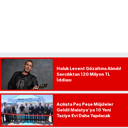
Haluk Levent Gözaltına Alındı!
Savcılıktan 120 Milyon TL
İddiası
Açılışta Peş Peşe Müjdeler
Geldi! Malatya'ya 10 Yeni
Taziye Evi Daha Yapılacak