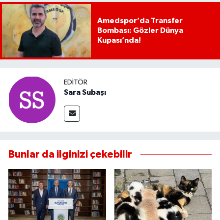
Amedspor’da Transfer
Bombası: Gözler Dünya
Kupası’nda!
EDITÖR
Sara Subaşı
Bunlar da ilginizi çekebilir