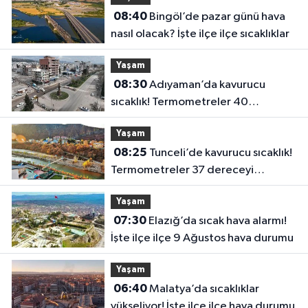
08:40
Bingöl’de pazar günü hava
nasıl olacak? İşte ilçe ilçe sıcaklıklar
Yaşam
08:30
Adıyaman’da kavurucu
sıcaklık! Termometreler 40
dereceyi görecek
Yaşam
08:25
Tunceli’de kavurucu sıcaklık!
Termometreler 37 dereceyi
görecek
Yaşam
07:30
Elazığ’da sıcak hava alarmı!
İşte ilçe ilçe 9 Ağustos hava durumu
Yaşam
06:40
Malatya’da sıcaklıklar
yükseliyor! İşte ilçe ilçe hava durumu