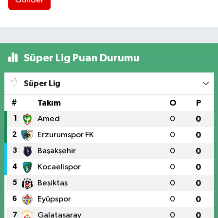
Gönder
Süper Lig Puan Durumu
Süper Lig
#
Takım
O
P
1
Amed
0
0
2
Erzurumspor FK
0
0
3
Başakşehir
0
0
4
Kocaelispor
0
0
5
Beşiktaş
0
0
6
Eyüpspor
0
0
7
Galatasaray
0
0