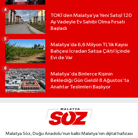
4
TOKİ’den Malatya’ya Yeni Satış! 120
Ay Vadeyle Ev Sahibi Olma Fırsatı
Başladı
5
Malatya’da 6,6 Milyon TL’lik Kayısı
Bahçesi İcradan Satışa Çıktı! İçinde
Evi de Var
6
Malatya'da Binlerce Kişinin
Beklediği Gün Geldi! 8 Ağustos'ta
Anahtar Teslimleri Başlıyor
Malatya Söz, Doğu Anadolu’nun kalbi Malatya’nın dijital hafızası