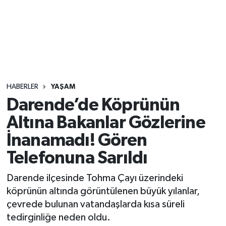
Sağlık
Seri İlan
Siyaset
HABERLER
YAŞAM
Spor
Darende’de Köprünün
Altına Bakanlar Gözlerine
Yaşam
İnanamadı! Gören
Telefonuna Sarıldı
Darende ilçesinde Tohma Çayı üzerindeki
köprünün altında görüntülenen büyük yılanlar,
çevrede bulunan vatandaşlarda kısa süreli
tedirginliğe neden oldu.