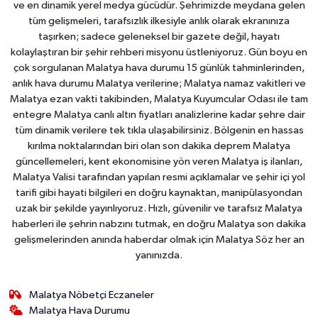
ve en dinamik yerel medya gücüdür. Şehrimizde meydana gelen
tüm gelişmeleri, tarafsızlık ilkesiyle anlık olarak ekranınıza
taşırken; sadece geleneksel bir gazete değil, hayatı
kolaylaştıran bir şehir rehberi misyonu üstleniyoruz. Gün boyu en
çok sorgulanan Malatya hava durumu 15 günlük tahminlerinden,
anlık hava durumu Malatya verilerine; Malatya namaz vakitleri ve
Malatya ezan vakti takibinden, Malatya Kuyumcular Odası ile tam
entegre Malatya canlı altın fiyatları analizlerine kadar şehre dair
tüm dinamik verilere tek tıkla ulaşabilirsiniz. Bölgenin en hassas
kırılma noktalarından biri olan son dakika deprem Malatya
güncellemeleri, kent ekonomisine yön veren Malatya iş ilanları,
Malatya Valisi tarafından yapılan resmi açıklamalar ve şehir içi yol
tarifi gibi hayati bilgileri en doğru kaynaktan, manipülasyondan
uzak bir şekilde yayınlıyoruz. Hızlı, güvenilir ve tarafsız Malatya
haberleri ile şehrin nabzını tutmak, en doğru Malatya son dakika
gelişmelerinden anında haberdar olmak için Malatya Söz her an
yanınızda.
Malatya Nöbetçi Eczaneler
Malatya Hava Durumu