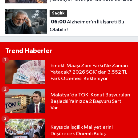
Sağlık
06:00
Alzheimer’ın İlk İşareti Bu
Olabilir!
Trend Haberler
1
Emekli Maaşı Zam Farkı Ne Zaman
Yatacak? 2026 SGK'dan 3.552 TL
Fark Ödemesi Bekleniyor
2
Malatya'da TOKİ Konut Başvuruları
Başladı! Yalnızca 2 Başvuru Şartı
Var...
3
Kayısıda İşçilik Maliyetlerini
Düşürecek Önemli Buluş