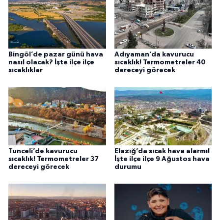
Bingöl’de pazar günü hava
Adıyaman’da kavurucu
nasıl olacak? İşte ilçe ilçe
sıcaklık! Termometreler 40
sıcaklıklar
dereceyi görecek
Tunceli’de kavurucu
Elazığ’da sıcak hava alarmı!
sıcaklık! Termometreler 37
İşte ilçe ilçe 9 Ağustos hava
dereceyi görecek
durumu