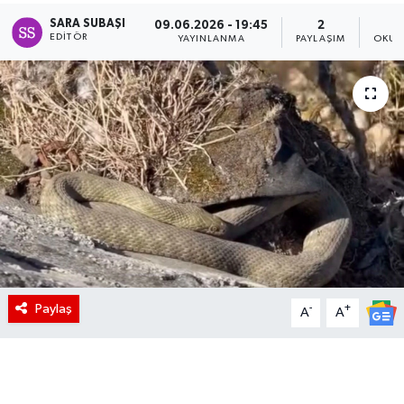
SARA SUBAŞI
09.06.2026 - 19:45
2
EDITÖR
YAYINLANMA
PAYLAŞIM
OKUN
Paylaş
-
+
A
A