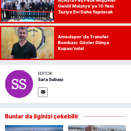
Açılışta Peş Peşe Müjdeler
Geldi! Malatya'ya 10 Yeni
Taziye Evi Daha Yapılacak
Amedspor’da Transfer
Bombası: Gözler Dünya
Kupası’nda!
EDITÖR
Sara Subaşı
Bunlar da ilginizi çekebilir