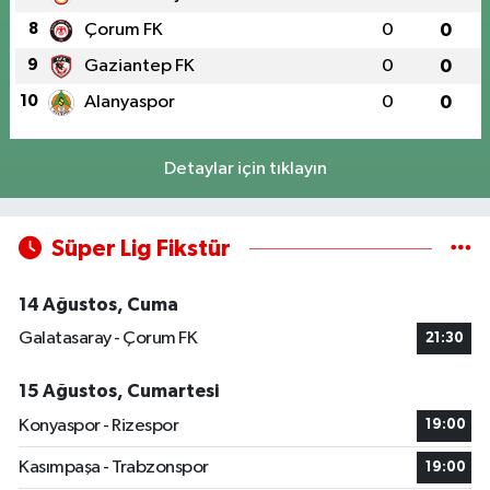
8
Çorum FK
0
0
9
Gaziantep FK
0
0
10
Alanyaspor
0
0
Detaylar için tıklayın
Süper Lig Fikstür
14 Ağustos, Cuma
Galatasaray - Çorum FK
21:30
15 Ağustos, Cumartesi
Konyaspor - Rizespor
19:00
Kasımpaşa - Trabzonspor
19:00