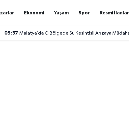
zarlar
Ekonomi
Yaşam
Spor
Resmi İlanla
09:37
Malatya’da O Bölgede Su Kesintisi! Arızaya Müdaha