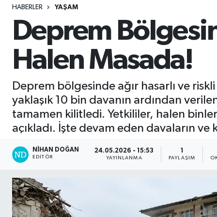
HABERLER
YAŞAM
Sağlık
Deprem Bölgesin
Seri İlan
Halen Masada!
Siyaset
Deprem bölgesinde ağır hasarlı ve riskl
Spor
yaklaşık 10 bin davanın ardından verilen
tamamen kilitledi. Yetkililer, halen bi
Yaşam
açıkladı. İşte devam eden davaların ve kr
NIHAN DOĞAN
24.05.2026 - 15:53
1
EDITÖR
YAYINLANMA
PAYLAŞIM
O