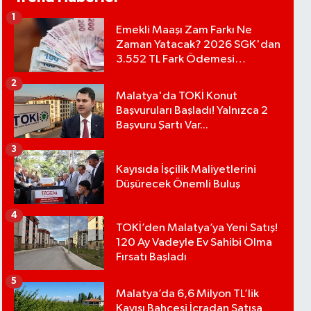
1
Emekli Maaşı Zam Farkı Ne
Zaman Yatacak? 2026 SGK'dan
3.552 TL Fark Ödemesi
Bekleniyor
2
Malatya'da TOKİ Konut
Başvuruları Başladı! Yalnızca 2
Başvuru Şartı Var...
3
Kayısıda İşçilik Maliyetlerini
Düşürecek Önemli Buluş
4
TOKİ’den Malatya’ya Yeni Satış!
120 Ay Vadeyle Ev Sahibi Olma
Fırsatı Başladı
5
Malatya’da 6,6 Milyon TL’lik
Kayısı Bahçesi İcradan Satışa