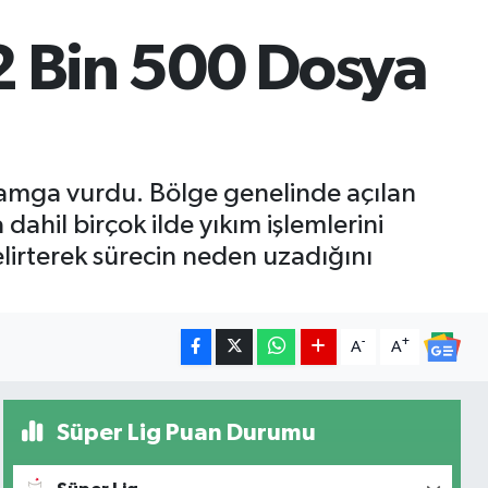
2 Bin 500 Dosya
 damga vurdu. Bölge genelinde açılan
ahil birçok ilde yıkım işlemlerini
elirterek sürecin neden uzadığını
-
+
A
A
Süper Lig Puan Durumu