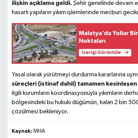
ilişkin açıklama geldi.
Şehir genelinde devam ede
hasarlı yapıların yıkım işlemlerinde mecburi geci
Malatya’da Yollar Bir
Noktaları
İçeriği Görüntüle
Yasal olarak yürütmeyi durdurma kararlarına uymak
süreçleri (istinaf dahil) tamamen kesinleşen
ilgili kurumların koordinasyonuyla yıkımların derh
bölgesindeki bu hukuki düğümün, kalan 2 bin 50
çözülmesi bekleniyor.
Kaynak:
MHA