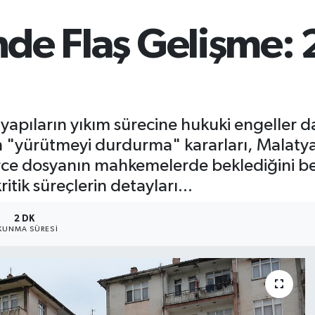
de Flaş Gelişme: 
i yapıların yıkım sürecine hukuki engeller
 "yürütmeyi durdurma" kararları, Malatya d
nlerce dosyanın mahkemelerde beklediğini b
itik süreçlerin detayları...
2 DK
KUNMA SÜRESI