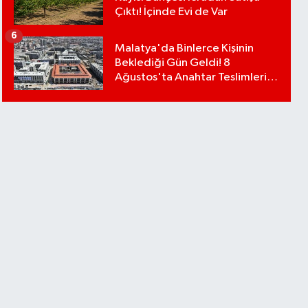
Çıktı! İçinde Evi de Var
6
Malatya'da Binlerce Kişinin
Beklediği Gün Geldi! 8
Ağustos'ta Anahtar Teslimleri
Başlıyor