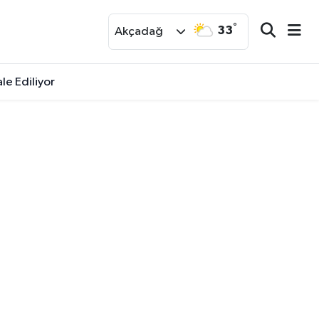
°
33
r
Akçadağ
le Ediliyor