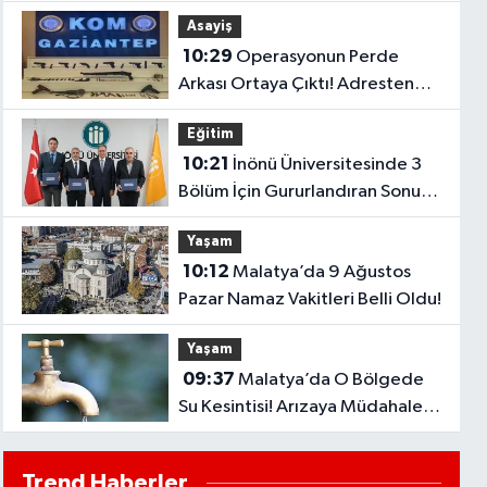
Asayiş
10:29
Operasyonun Perde
Arkası Ortaya Çıktı! Adresten
Bakın Neler Çıktı
Eğitim
10:21
İnönü Üniversitesinde 3
Bölüm İçin Gururlandıran Sonuç!
2028’e Kadar Geçerli
Yaşam
10:12
Malatya’da 9 Ağustos
Pazar Namaz Vakitleri Belli Oldu!
Yaşam
09:37
Malatya’da O Bölgede
Su Kesintisi! Arızaya Müdahale
Ediliyor
Trend Haberler