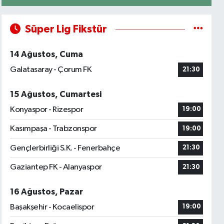
Süper Lig Fikstür
14 Ağustos, Cuma
Galatasaray - Çorum FK
21:30
15 Ağustos, Cumartesi
Konyaspor - Rizespor
19:00
Kasımpaşa - Trabzonspor
19:00
Gençlerbirliği S.K. - Fenerbahçe
21:30
Gaziantep FK - Alanyaspor
21:30
16 Ağustos, Pazar
Başakşehir - Kocaelispor
19:00