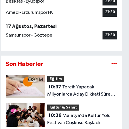
Beşiktaş - Eyüpspor
21:30
Amed - Erzurumspor FK
21:30
17 Ağustos, Pazartesi
Samsunspor - Göztepe
21:30
Son Haberler
Eğitim
10:37
Tercih Yapacak
Milyonlarca Aday Dikkat! Süre
Yarın Gece Sona Eriyor
Kültür & Sanat
10:36
Malatya’da Kültür Yolu
Festivali Coşkusu Başladı