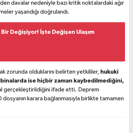
n davalar nedeniyle bazı kritik noktalardaki ağır
kmeler yaşandığı doğrulandı.
 Bir Değişiyor! İşte Değişen Ulaşım
 zorunda olduklarını belirten yetkililer,
hukuki
 binalarda ise hiçbir zaman kaybedilmediğini,
al gerçekleştirildiğini ifade etti. Deprem
0 dosyanın karara bağlanmasıyla birlikte tamamen