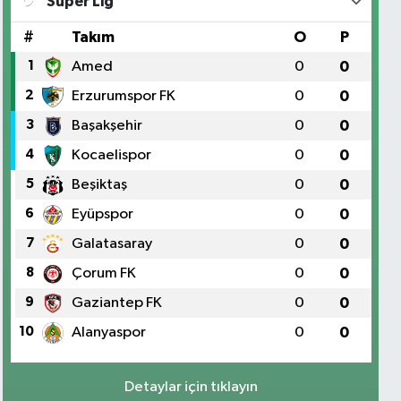
Süper Lig
#
Takım
O
P
1
Amed
0
0
2
Erzurumspor FK
0
0
3
Başakşehir
0
0
4
Kocaelispor
0
0
5
Beşiktaş
0
0
6
Eyüpspor
0
0
7
Galatasaray
0
0
8
Çorum FK
0
0
9
Gaziantep FK
0
0
10
Alanyaspor
0
0
Detaylar için tıklayın