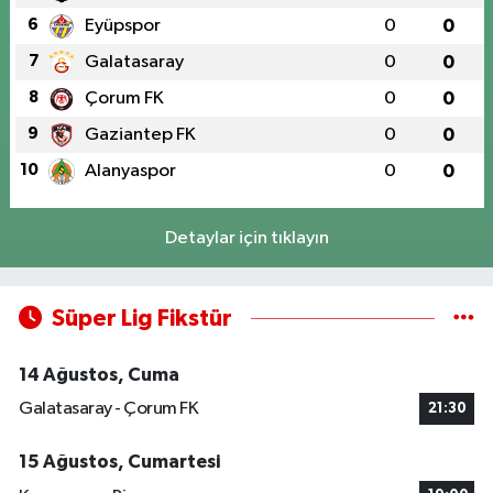
6
Eyüpspor
0
0
7
Galatasaray
0
0
8
Çorum FK
0
0
9
Gaziantep FK
0
0
10
Alanyaspor
0
0
Detaylar için tıklayın
Süper Lig Fikstür
14 Ağustos, Cuma
Galatasaray - Çorum FK
21:30
15 Ağustos, Cumartesi