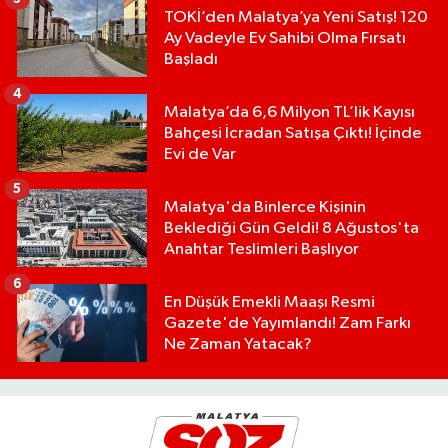
TOKİ’den Malatya’ya Yeni Satış! 120
Ay Vadeyle Ev Sahibi Olma Fırsatı
Başladı
4
Malatya’da 6,6 Milyon TL’lik Kayısı
Bahçesi İcradan Satışa Çıktı! İçinde
Evi de Var
5
Malatya'da Binlerce Kişinin
Beklediği Gün Geldi! 8 Ağustos'ta
Anahtar Teslimleri Başlıyor
6
En Düşük Emekli Maaşı Resmi
Gazete'de Yayımlandı! Zam Farkı
Ne Zaman Yatacak?