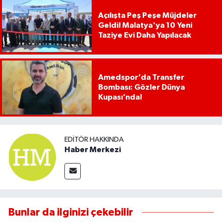
Açılışta Peş Peşe Müjdeler
Geldi! Malatya'ya 10 Yeni
Taziye Evi Daha Yapılacak
Amedspor’da Transfer
Bombası: Gözler Dünya
Kupası’nda!
EDITÖR HAKKINDA
Haber Merkezi
Bunlar da ilginizi çekebilir