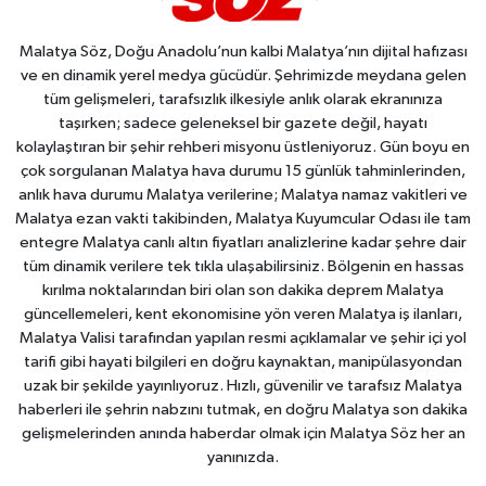
Malatya Söz, Doğu Anadolu’nun kalbi Malatya’nın dijital hafızası
ve en dinamik yerel medya gücüdür. Şehrimizde meydana gelen
tüm gelişmeleri, tarafsızlık ilkesiyle anlık olarak ekranınıza
taşırken; sadece geleneksel bir gazete değil, hayatı
kolaylaştıran bir şehir rehberi misyonu üstleniyoruz. Gün boyu en
çok sorgulanan Malatya hava durumu 15 günlük tahminlerinden,
anlık hava durumu Malatya verilerine; Malatya namaz vakitleri ve
Malatya ezan vakti takibinden, Malatya Kuyumcular Odası ile tam
entegre Malatya canlı altın fiyatları analizlerine kadar şehre dair
tüm dinamik verilere tek tıkla ulaşabilirsiniz. Bölgenin en hassas
kırılma noktalarından biri olan son dakika deprem Malatya
güncellemeleri, kent ekonomisine yön veren Malatya iş ilanları,
Malatya Valisi tarafından yapılan resmi açıklamalar ve şehir içi yol
tarifi gibi hayati bilgileri en doğru kaynaktan, manipülasyondan
uzak bir şekilde yayınlıyoruz. Hızlı, güvenilir ve tarafsız Malatya
haberleri ile şehrin nabzını tutmak, en doğru Malatya son dakika
gelişmelerinden anında haberdar olmak için Malatya Söz her an
yanınızda.