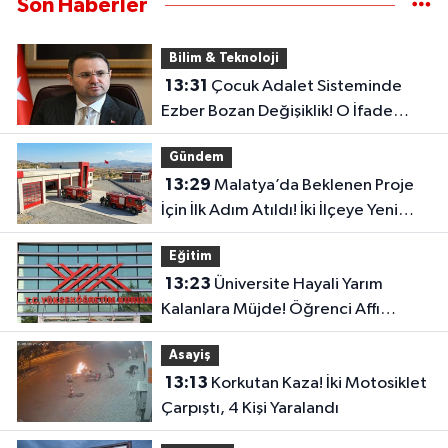
Son Haberler
Bilim & Teknoloji
13:31
Çocuk Adalet Sisteminde
Ezber Bozan Değişiklik! O İfade
Artık Tarihe Karışıyor
Gündem
13:29
Malatya’da Beklenen Proje
İçin İlk Adım Atıldı! İki İlçeye Yeni
İtfaiye Binası
Eğitim
13:23
Üniversite Hayali Yarım
Kalanlara Müjde! Öğrenci Affı
Resmen Başladı
Asayiş
13:13
Korkutan Kaza! İki Motosiklet
Çarpıştı, 4 Kişi Yaralandı