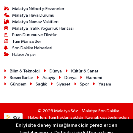
Malatya Nöbetçi Eczaneler
Malatya Hava Durumu
Malatya Namaz Vakitleri
Malatya Trafik Yoğunluk Haritası
Puan Durumu ve Fikstür
Tüm Manşetler
Son Dakika Haberleri
Haber Arşivi
Bilim & Teknoloji
Dünya
Kültür & Sanat
Resmi İlanlar
Asayiş
Dünya
Ekonomi
Gündem
Sağlık
Siyaset
Spor
Yaşam
© 2026 Malatya Söz - Malatya Son Dakika
RSS
Haberleri. Tüm hakları saklıdır. Kaynak gösterilmeden
alıntı yapılamaz.
En iyi site deneyimi sağlamak için çerezlerden
faydalanıyoruz. Detaylar için lütfen tıklayın.