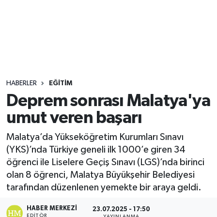
Sağlık
Seri İlan
Siyaset
HABERLER
EĞITIM
Spor
Deprem sonrası Malatya'ya
umut veren başarı
Yaşam
Malatya’da Yükseköğretim Kurumları Sınavı
(YKS)’nda Türkiye geneli ilk 1000’e giren 34
öğrenci ile Liselere Geçiş Sınavı (LGS)’nda birinci
olan 8 öğrenci, Malatya Büyükşehir Belediyesi
tarafından düzenlenen yemekte bir araya geldi.
HABER MERKEZI
23.07.2025 - 17:50
EDITÖR
YAYINLANMA