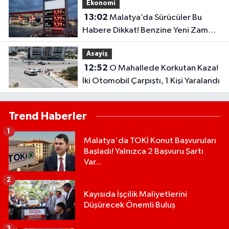
Ekonomi
13:02
Malatya’da Sürücüler Bu
Habere Dikkat! Benzine Yeni Zam
Kapıda
Asayiş
12:52
O Mahallede Korkutan Kaza!
İki Otomobil Çarpıştı, 1 Kişi Yaralandı
Trend Haberler
1
Malatya'da TOKİ Konut Başvuruları
Başladı! Yalnızca 2 Başvuru Şartı
Var...
2
Kayısıda İşçilik Maliyetlerini
Düşürecek Önemli Buluş
3