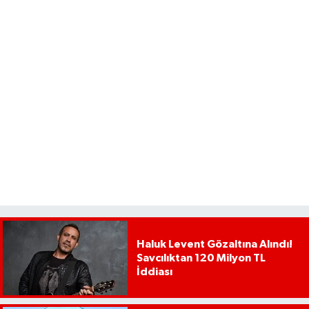
Haluk Levent Gözaltına Alındı!
Savcılıktan 120 Milyon TL
İddiası