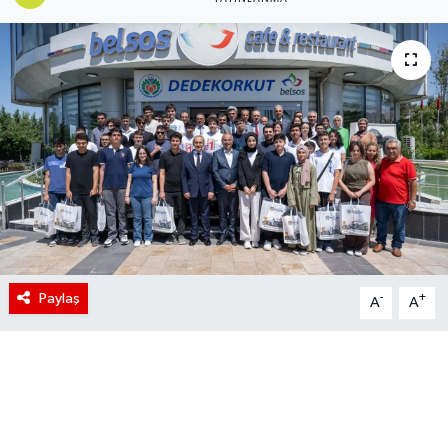
Paylaş
-
+
A
A