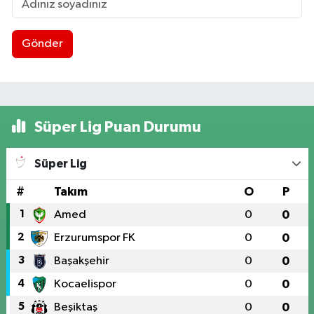
Gönder
Süper Lig Puan Durumu
Süper Lig
#
Takım
O
P
1
Amed
0
0
2
Erzurumspor FK
0
0
3
Başakşehir
0
0
4
Kocaelispor
0
0
5
Beşiktaş
0
0