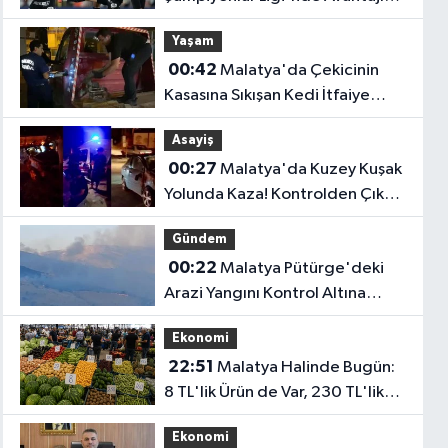
Kaptı! Sturm Graz'ı 2-0 Mağlup
Yaşam
Etti
00:42
Malatya'da Çekicinin
Kasasına Sıkışan Kedi İtfaiye
Ekiplerince Kurtarıldı
Asayiş
00:27
Malatya'da Kuzey Kuşak
Yolunda Kaza! Kontrolden Çıkan
Otomobil Refüje Çarptı
Gündem
00:22
Malatya Pütürge'deki
Arazi Yangını Kontrol Altına
Alındı!
Ekonomi
22:51
Malatya Halinde Bugün:
8 TL'lik Ürün de Var, 230 TL'lik
Ürün de...
Ekonomi