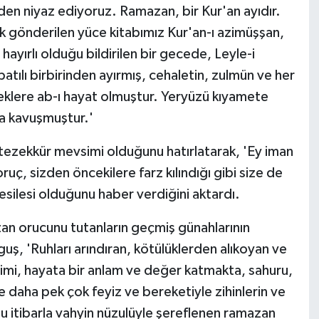
nden niyaz ediyoruz. Ramazan, bir Kur'an ayıdır.
rak gönderilen yüce kitabımız Kur'an-ı azimüşşan,
ayırlı olduğu bildirilen bir gecede, Leyle-i
batılı birbirinden ayırmış, cehaletin, zulmün ve her
reklere ab-ı hayat olmuştur. Yeryüzü kıyamete
ğa kavuşmuştur.'
 tezekkür mevsimi olduğunu hatırlatarak, 'Ey iman
ruç, sizden öncekilere farz kılındığı gibi size de
esilesi olduğunu haber verdiğini aktardı.
zan orucunu tutanların geçmiş günahlarının
ş, 'Ruhları arındıran, kötülüklerden alıkoyan ve
limi, hayata bir anlam ve değer katmakta, sahuru,
 ve daha pek çok feyiz ve bereketiyle zihinlerin ve
Bu itibarla vahyin nüzulüyle şereflenen ramazan