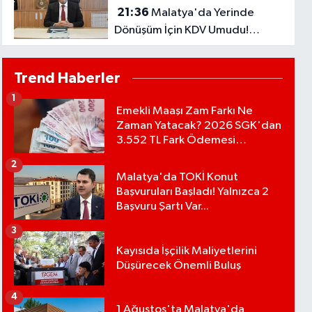
21:36
Malatya'da Yerinde
Dönüşüm İçin KDV Umudu!
Bakanlık Talebi Gündemine Aldı
Trend Haberler
1
Emekli Maaşı Zam Farkı Ne
Zaman Yatacak? 2026 SGK'dan
3.552 TL Fark Ödemesi
Bekleniyor
2
Malatya'da TOKİ Konut
Başvuruları Başladı! Yalnızca 2
Başvuru Şartı Var...
3
Kayısıda İşçilik Maliyetlerini
Düşürecek Önemli Buluş
4
1 Ağustos'ta Malatya'da