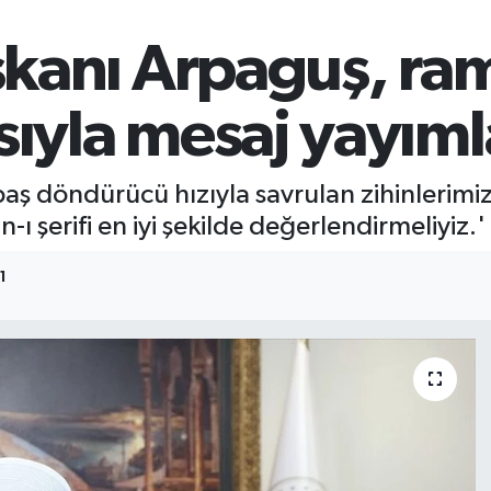
aşkanı Arpaguş, ra
sıyla mesaj yayıml
baş döndürücü hızıyla savrulan zihinlerimi
 şerifi en iyi şekilde değerlendirmeliyiz.' 
1