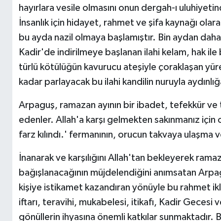
hayırlara vesile olmasını onun dergah-ı uluhiyeti
İnsanlık için hidayet, rahmet ve şifa kaynağı ola
bu ayda nazil olmaya başlamıştır. Bin aydan daha h
Kadir'de indirilmeye başlanan ilahi kelam, hak ile 
türlü kötülüğün kavurucu ateşiyle çoraklaşan yü
kadar parlayacak bu ilahi kandilin nuruyla aydınlı
Arpaguş, ramazan ayının bir ibadet, tefekkür ve
edenler. Allah'a karşı gelmekten sakınmanız için o
farz kılındı.' fermanının, orucun takvaya ulaşma v
İnanarak ve karşılığını Allah'tan bekleyerek rama
bağışlanacağının müjdelendiğini anımsatan Arpagu
kişiye istikamet kazandıran yönüyle bu rahmet ik
iftarı, teravihi, mukabelesi, itikafı, Kadir Gecesi
gönüllerin ihyasına önemli katkılar sunmaktadır. 