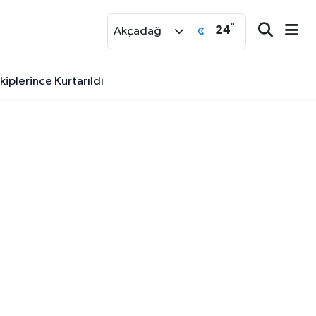
°
24
r
Akçadağ
Çıkan Otomobil Refüje Çarptı