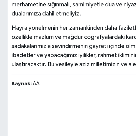
merhametine sığınmalı, samimiyetle dua ve niya
dualarımıza dahil etmeliyiz.
Hayra yönelmenin her zamankinden daha faziletli 
özellikle mazlum ve mağdur coğrafyalardaki kardeşl
sadakalarımızla sevindirmenin gayreti içinde olma
ibadetler ve yapacağımız iyilikler, rahmet iklimin
ulaştıracaktır. Bu vesileyle aziz milletimizin ve a
Kaynak:
AA