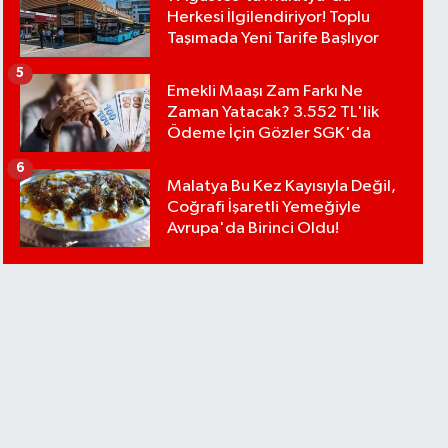
Herkesi İlgilendiriyor! Toplu
Taşımada Yeni Tarife Başlıyor
5
Emekli Maaşı Zam Farkı Ne
Zaman Yatacak? 3.552 TL'lik
Ödeme İçin Gözler SGK'da
6
Malatya Bu Kez Kayısıyla Değil,
Coğrafi İşaretli Yemeğiyle
Avrupa'da Birinci Oldu!