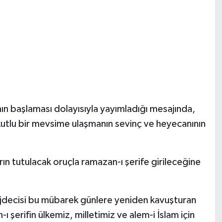
ın başlaması dolayısıyla yayımladığı mesajında,
 kutlu bir mevsime ulaşmanın sevinç ve heyecanının
ın tutulacak oruçla ramazan-ı şerife girileceğine
üjdecisi bu mübarek günlere yeniden kavuşturan
erifin ülkemiz, milletimiz ve alem-i İslam için