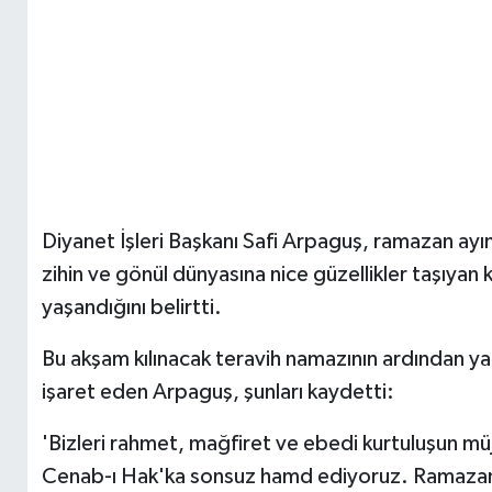
Diyanet İşleri Başkanı Safi Arpaguş, ramazan ayın
zihin ve gönül dünyasına nice güzellikler taşıyan
yaşandığını belirtti.
Bu akşam kılınacak teravih namazının ardından yar
işaret eden Arpaguş, şunları kaydetti:
'Bizleri rahmet, mağfiret ve ebedi kurtuluşun m
Cenab-ı Hak'ka sonsuz hamd ediyoruz. Ramazan-ı ş