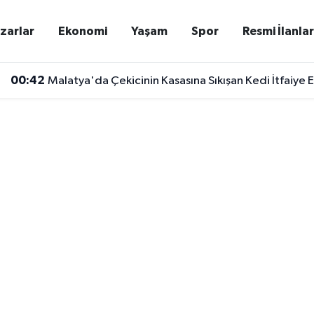
zarlar
Ekonomi
Yaşam
Spor
Resmi İlanla
00:27
Malatya'da Kuzey Kuşak Yolunda Kaza! Kontrolden 