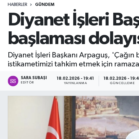
HABERLER
GÜNDEM
Sağlık
Diyanet İşleri B
Seri İlan
başlaması dolayı
Siyaset
Diyanet İşleri Başkanı Arpaguş, 'Çağın 
Spor
istikametimizi tahkim etmek için ramazan-ı
Yaşam
SARA SUBAŞI
18.02.2026 - 19:41
18.02.2026 - 19:4
EDITÖR
YAYINLANMA
GÜNCELLEME