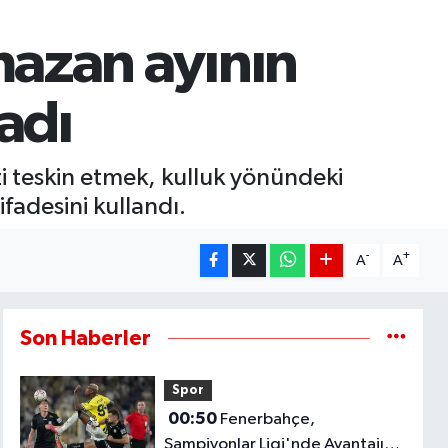
mazan ayının
adı
zi teskin etmek, kulluk yönündeki
ifadesini kullandı.
-
+
A
A
Son Haberler
Spor
00:50
Fenerbahçe,
Şampiyonlar Ligi'nde Avantajı