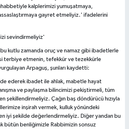
muhabbetiyle kalplerimizi yumuşatmaya,
assaslaştırmaya gayret etmeliyiz.' ifadelerini
i sevindirmeliyiz'
ği bu kutlu zamanda oruç ve namaz gibi ibadetlerle
fsi terbiye etmenin, tefekkür ve tezekkürle
vurgulayan Arpaguş, şunları kaydetti:
de ederek ibadet ile ahlak, mabetle hayat
nışma ve paylaşma bilincimizi pekiştirmeli, tüm
en şekillendirmeliyiz. Çağın baş döndürücü hızıyla
llerimize inşirah vermek, kulluk yönündeki
 en iyi şekilde değerlendirmeliyiz. Diğer yandan bu
ak bütün benliğimizle Rabbimizin sonsuz