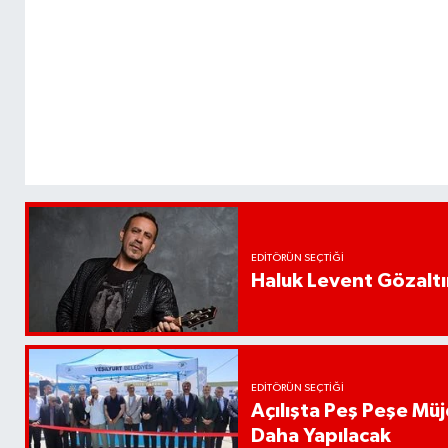
EDITÖRÜN SEÇTIĞI
Haluk Levent Gözaltın
EDITÖRÜN SEÇTIĞI
Açılışta Peş Peşe Müj
Daha Yapılacak