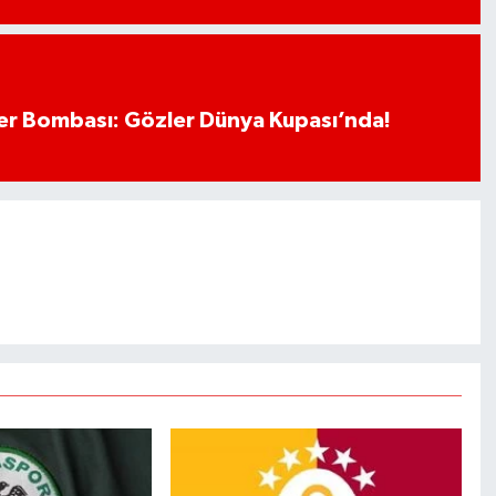
r Bombası: Gözler Dünya Kupası’nda!