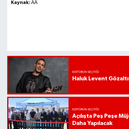
Kaynak:
AA
EDITÖRÜN SEÇTIĞI
Haluk Levent Gözaltın
EDITÖRÜN SEÇTIĞI
Açılışta Peş Peşe Müj
Daha Yapılacak