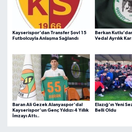
Kayserispor’dan Transfer Şov! 15
Berkan Kutlu’da
Futbolcuyla Anlaşma Sağlandı
Veda! Ayrılık Ka
Baran Ali Gezek Alanyaspor'da!
Elazığ'ın Yeni Se
Kayserispor'un Genç Yıldızı 4 Yıllık
Belli Oldu
İmzayı Attı..