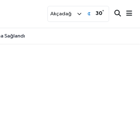
°
30
r
Akçadağ
ma Sağlandı