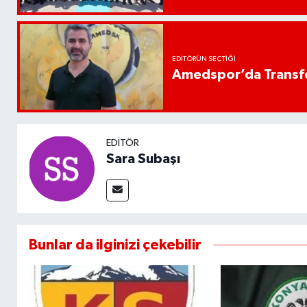
EDITÖRÜN SEÇTIĞI
Amedspor’da Transfe
EDITÖR
Sara Subaşı
Bunlar da ilginizi çekebilir