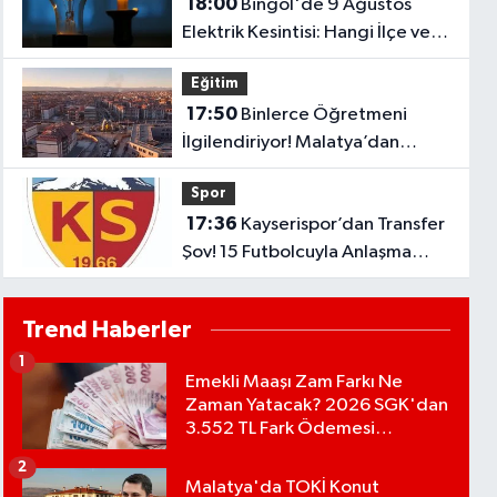
18:00
Bingöl'de 9 Ağustos
Elektrik Kesintisi: Hangi İlçe ve
Köylerde Elektrikler Kesilecek?
Eğitim
17:50
Binlerce Öğretmeni
İlgilendiriyor! Malatya’dan
Bakanlığa “İl Emri” Çağrısı
Spor
17:36
Kayserispor’dan Transfer
Şov! 15 Futbolcuyla Anlaşma
Sağlandı
Trend Haberler
1
Emekli Maaşı Zam Farkı Ne
Zaman Yatacak? 2026 SGK'dan
3.552 TL Fark Ödemesi
Bekleniyor
2
Malatya'da TOKİ Konut