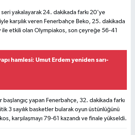
k seri yakalayarak 24. dakikada farkı 20'ye
riyle karşılık veren Fenerbahçe Beko, 25. dakikada
ile etkili olan Olympiakos, son çeyreğe 56-41
yapı hamlesi: Umut Erdem yeniden sarı-
bir başlangıç yapan Fenerbahçe, 32. dakikada farkı
itik 3 sayılık basketler bularak oyun üstünlüğünü
kos, karşılaşmayı 79-61 kazandı ve finale yükseldi.