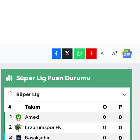
-
+
A
A
Süper Lig Puan Durumu
Süper Lig
#
Takım
O
P
1
Amed
0
0
2
Erzurumspor FK
0
0
3
Başakşehir
0
0