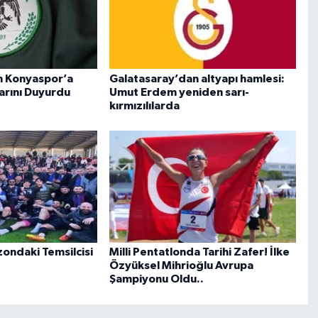
n Konyaspor’a
Galatasaray’dan altyapı hamlesi:
rarını Duyurdu
Umut Erdem yeniden sarı-
kırmızılılarda
zondaki Temsilcisi
Milli Pentatlonda Tarihi Zafer! İlke
Özyüksel Mihrioğlu Avrupa
Şampiyonu Oldu..