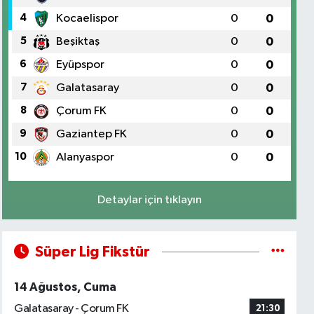
4
Kocaelispor
0
0
5
Beşiktaş
0
0
6
Eyüpspor
0
0
7
Galatasaray
0
0
8
Çorum FK
0
0
9
Gaziantep FK
0
0
10
Alanyaspor
0
0
Detaylar için tıklayın
Süper Lig Fikstür
14 Ağustos, Cuma
Galatasaray - Çorum FK
21:30