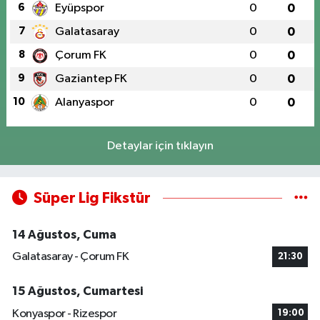
6
Eyüpspor
0
0
7
Galatasaray
0
0
8
Çorum FK
0
0
9
Gaziantep FK
0
0
10
Alanyaspor
0
0
Detaylar için tıklayın
Süper Lig Fikstür
14 Ağustos, Cuma
Galatasaray - Çorum FK
21:30
15 Ağustos, Cumartesi
Konyaspor - Rizespor
19:00