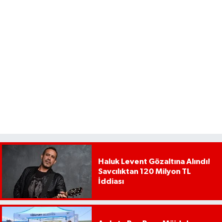
Haluk Levent Gözaltına Alındı!
Savcılıktan 120 Milyon TL
İddiası