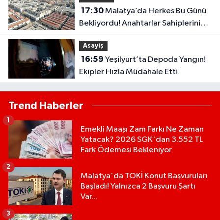
17:30
Malatya’da Herkes Bu Günü
Bekliyordu! Anahtarlar Sahiplerini
Buluyor
Asayiş
16:59
Yeşilyurt’ta Depoda Yangın!
Ekipler Hızla Müdahale Etti
Trend Haberler
1
Emekli Maaşı Zam Farkı Ne Zaman
Yatacak? 2026 SGK'dan 3.552 TL
Fark Ödemesi Bekleniyor
2
Malatya'da TOKİ Konut Başvuruları
Başladı! Yalnızca 2 Başvuru Şartı
Var...
3