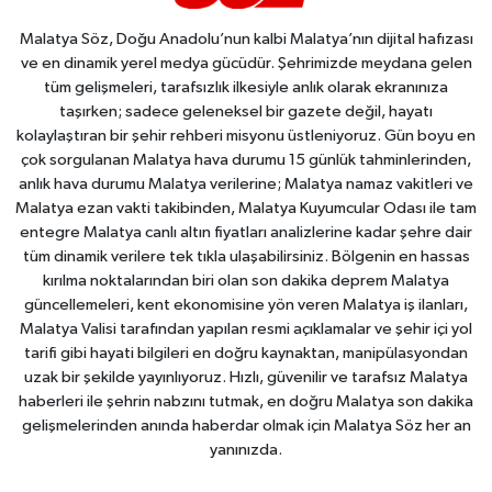
Malatya Söz, Doğu Anadolu’nun kalbi Malatya’nın dijital hafızası
ve en dinamik yerel medya gücüdür. Şehrimizde meydana gelen
tüm gelişmeleri, tarafsızlık ilkesiyle anlık olarak ekranınıza
taşırken; sadece geleneksel bir gazete değil, hayatı
kolaylaştıran bir şehir rehberi misyonu üstleniyoruz. Gün boyu en
çok sorgulanan Malatya hava durumu 15 günlük tahminlerinden,
anlık hava durumu Malatya verilerine; Malatya namaz vakitleri ve
Malatya ezan vakti takibinden, Malatya Kuyumcular Odası ile tam
entegre Malatya canlı altın fiyatları analizlerine kadar şehre dair
tüm dinamik verilere tek tıkla ulaşabilirsiniz. Bölgenin en hassas
kırılma noktalarından biri olan son dakika deprem Malatya
güncellemeleri, kent ekonomisine yön veren Malatya iş ilanları,
Malatya Valisi tarafından yapılan resmi açıklamalar ve şehir içi yol
tarifi gibi hayati bilgileri en doğru kaynaktan, manipülasyondan
uzak bir şekilde yayınlıyoruz. Hızlı, güvenilir ve tarafsız Malatya
haberleri ile şehrin nabzını tutmak, en doğru Malatya son dakika
gelişmelerinden anında haberdar olmak için Malatya Söz her an
yanınızda.