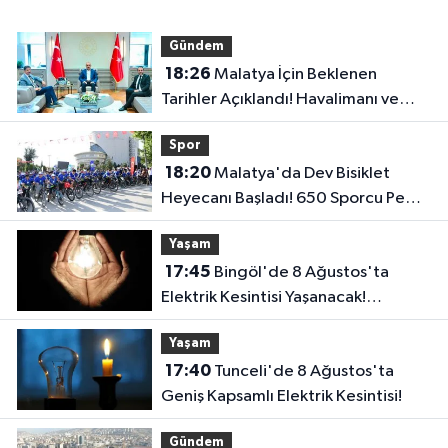
Gündem
18:26
Malatya İçin Beklenen
Tarihler Açıklandı! Havalimanı ve
Çevre Yolu Açılıyor..
Spor
18:20
Malatya'da Dev Bisiklet
Heyecanı Başladı! 650 Sporcu Pedal
Çeviriyor..
Yaşam
17:45
Bingöl'de 8 Ağustos'ta
Elektrik Kesintisi Yaşanacak!
Karlıova'da 2 Köy Etkilenecek
Yaşam
17:40
Tunceli'de 8 Ağustos'ta
Geniş Kapsamlı Elektrik Kesintisi!
Gündem