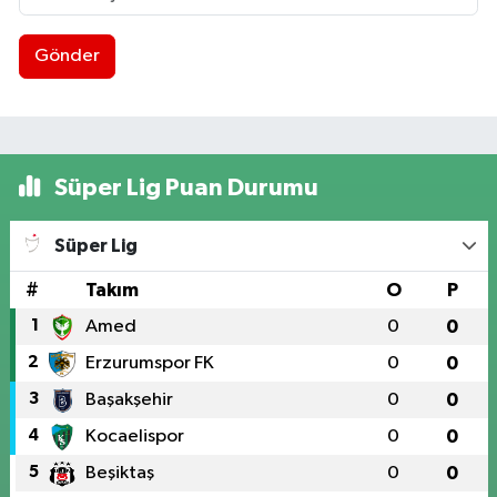
Gönder
Süper Lig Puan Durumu
Süper Lig
#
Takım
O
P
1
Amed
0
0
2
Erzurumspor FK
0
0
3
Başakşehir
0
0
4
Kocaelispor
0
0
5
Beşiktaş
0
0