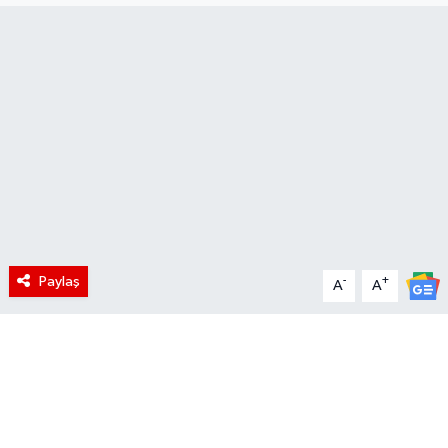
Paylaş
-
+
A
A