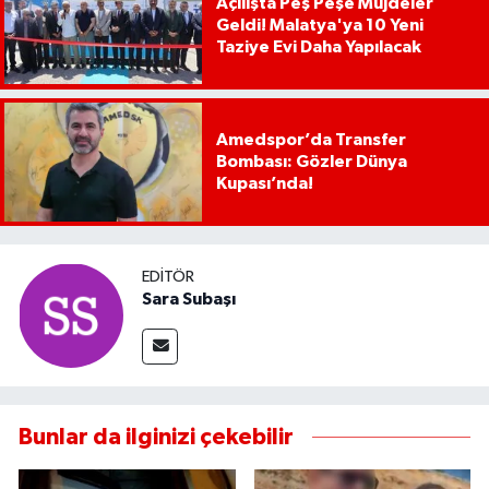
Açılışta Peş Peşe Müjdeler
Geldi! Malatya'ya 10 Yeni
Taziye Evi Daha Yapılacak
Amedspor’da Transfer
Bombası: Gözler Dünya
Kupası’nda!
EDITÖR
Sara Subaşı
Bunlar da ilginizi çekebilir