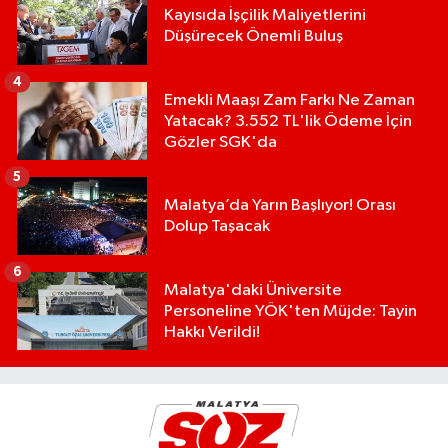
Kayısıda İşçilik Maliyetlerini
Düşürecek Önemli Buluş
4
Emekli Maaşı Zam Farkı Ne Zaman
Yatacak? 3.552 TL'lik Ödeme İçin
Gözler SGK'da
5
Malatya’da Yarın Başlıyor! Orası
Dolup Taşacak
6
Malatya'daki Üniversite
Personeline YÖK'ten Müjde: Tayin
Hakkı Verildi!