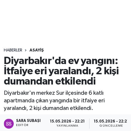
Sağlık
Seri İlan
Siyaset
HABERLER
ASAYIŞ
Spor
Diyarbakır'da ev yangını:
İtfaiye eri yaralandı, 2 kişi
Yaşam
dumandan etkilendi
Diyarbakır'ın merkez Sur ilçesinde 6 katlı
apartmanda çıkan yangında bir itfaiye eri
yaralandı, 2 kişi dumandan etkilendi.
SARA SUBAŞI
15.05.2026 - 22:21
15.05.2026 - 22:21
EDITÖR
YAYINLANMA
GÜNCELLEME