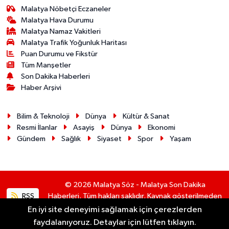
Malatya Nöbetçi Eczaneler
Malatya Hava Durumu
Malatya Namaz Vakitleri
Malatya Trafik Yoğunluk Haritası
Puan Durumu ve Fikstür
Tüm Manşetler
Son Dakika Haberleri
Haber Arşivi
Bilim & Teknoloji
Dünya
Kültür & Sanat
Resmi İlanlar
Asayiş
Dünya
Ekonomi
Gündem
Sağlık
Siyaset
Spor
Yaşam
© 2026 Malatya Söz - Malatya Son Dakika
RSS
Haberleri. Tüm hakları saklıdır. Kaynak gösterilmeden
alıntı yapılamaz.
En iyi site deneyimi sağlamak için çerezlerden
faydalanıyoruz. Detaylar için lütfen tıklayın.