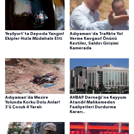
Yeşilyurt’ta Depoda Yangın!
Adıyaman'da Trafikte Yol
Ekipler Hızla Müdahale Etti
Verme Kavgası! Önünü
Kestiler, Saldırı Girişimi
Kamerada
Adıyaman’da Mesire
AHBAP Derneği'ne Kayyum
Yolunda Korku Dolu Anlar!
Atandı! Mahkemeden
3’ü Çocuk 4 Yaralı
Faaliyetleri Durdurma
Kararı..