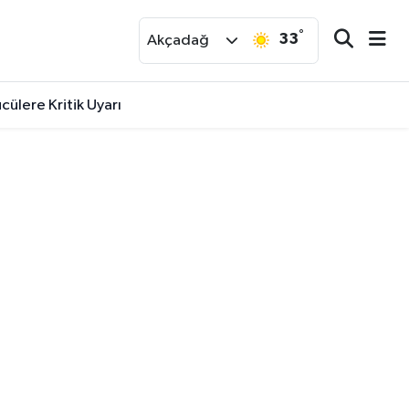
°
33
r
Akçadağ
cülere Kritik Uyarı