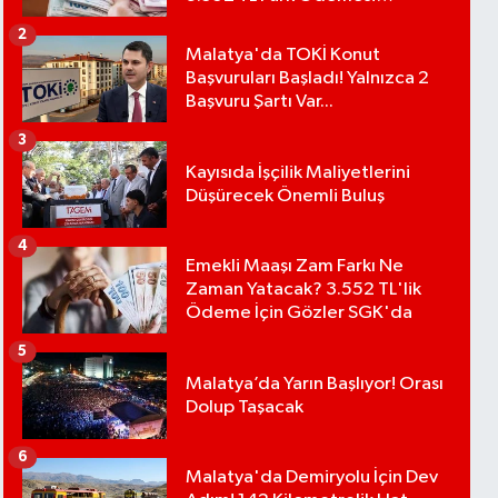
Bekleniyor
2
Malatya'da TOKİ Konut
Başvuruları Başladı! Yalnızca 2
Başvuru Şartı Var...
3
Kayısıda İşçilik Maliyetlerini
Düşürecek Önemli Buluş
4
Emekli Maaşı Zam Farkı Ne
Zaman Yatacak? 3.552 TL'lik
Ödeme İçin Gözler SGK'da
5
Malatya’da Yarın Başlıyor! Orası
Dolup Taşacak
6
Malatya'da Demiryolu İçin Dev