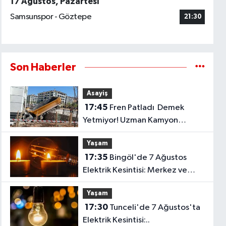
17 Ağustos, Pazartesi
Samsunspor - Göztepe
21:30
Son Haberler
Asayiş
17:45
Fren Patladı Demek
Yetmiyor! Uzman Kamyon
Kazalarının Gerçek Sebebini
Yaşam
Anlattı
17:35
Bingöl'de 7 Ağustos
Elektrik Kesintisi: Merkez ve
Solhan'da Çok Sayıda Yerleşim
Yaşam
Etkilenecek..
17:30
Tunceli'de 7 Ağustos'ta
Elektrik Kesintisi:..