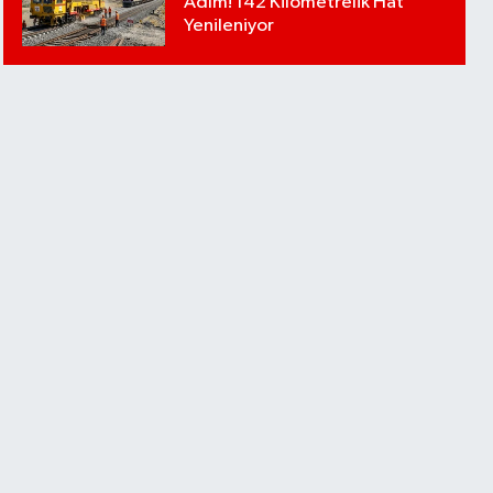
Adım! 142 Kilometrelik Hat
Yenileniyor