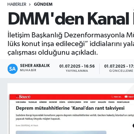
HABERLER
GÜNDEM
Sağlık
DMM'den Kanal İ
Seri İlan
İletişim Başkanlığ Dezenformasyonla Mü
Siyaset
lüks konut inşa edileceği” iddialarını ya
çalışması olduğunu açıkladı.
Spor
SEHER AKBALIK
01.07.2025 - 16:56
01.07.2025 - 17
MUHABIR
Yaşam
YAYINLANMA
GÜNCELLEME