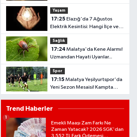
Yaşam
17:25
Elazığ'da 7 Ağustos
Elektrik Kesintisi: Hangi İlçe ve
Mahallelerde Elektrikler
Sağlık
Kesilecek?
17:24
Malatya'da Kene Alarmı!
Uzmandan Hayati Uyarılar...
Spor
17:15
Malatya Yeşilyurtspor'da
Yeni Sezon Mesaisi! Kampta
Tempo Zirveye Çıktı
Trend Haberler
1
Emekli Maaşı Zam Farkı Ne
Zaman Yatacak? 2026 SGK'dan
3.552 TL Fark Ödemesi