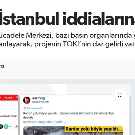
stanbul iddiaları
cadele Merkezi, bazı basın organlarında 
lanlayarak, projenin TOKİ’nin dar gelirli v
:13