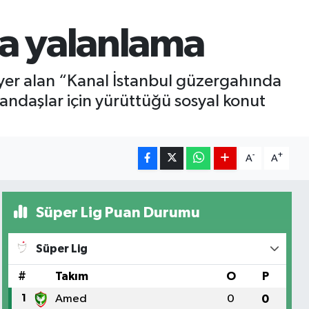
na yalanlama
yer alan “Kanal İstanbul güzergahında
atandaşlar için yürüttüğü sosyal konut
-
+
A
A
Süper Lig Puan Durumu
Süper Lig
#
Takım
O
P
1
Amed
0
0