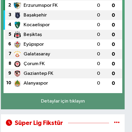
2
Erzurumspor FK
0
0
3
Başakşehir
0
0
4
Kocaelispor
0
0
5
Beşiktaş
0
0
6
Eyüpspor
0
0
7
Galatasaray
0
0
8
Çorum FK
0
0
9
Gaziantep FK
0
0
10
Alanyaspor
0
0
Detaylar için tıklayın
Süper Lig Fikstür