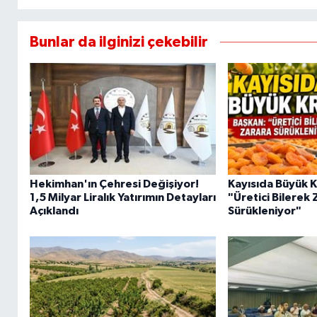
Bunlar da ilginizi çekebilir
Hekimhan'ın Çehresi Değişiyor!
Kayısıda Büyük K
1,5 Milyar Liralık Yatırımın Detayları
"Üretici Bilerek
Açıklandı
Sürükleniyor"