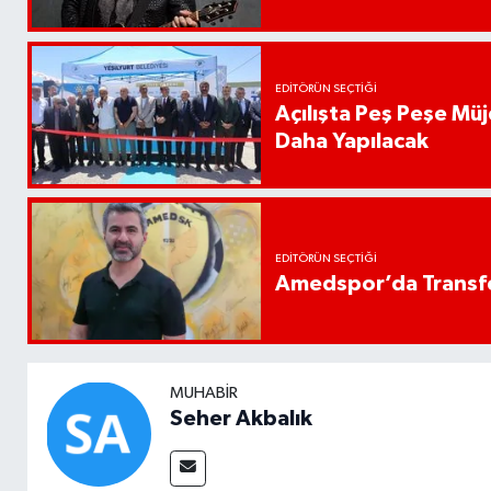
EDITÖRÜN SEÇTIĞI
Açılışta Peş Peşe Müj
Daha Yapılacak
EDITÖRÜN SEÇTIĞI
Amedspor’da Transfe
MUHABIR
Seher Akbalık