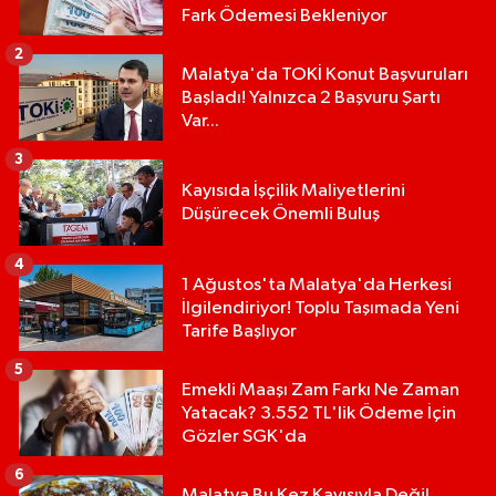
Fark Ödemesi Bekleniyor
2
Malatya'da TOKİ Konut Başvuruları
Başladı! Yalnızca 2 Başvuru Şartı
Var...
3
Kayısıda İşçilik Maliyetlerini
Düşürecek Önemli Buluş
4
1 Ağustos'ta Malatya'da Herkesi
İlgilendiriyor! Toplu Taşımada Yeni
Tarife Başlıyor
5
Emekli Maaşı Zam Farkı Ne Zaman
Yatacak? 3.552 TL'lik Ödeme İçin
Gözler SGK'da
6
Malatya Bu Kez Kayısıyla Değil,