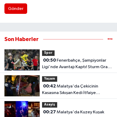
Gönder
Son Haberler
Spor
00:50
Fenerbahçe, Şampiyonlar
Ligi'nde Avantajı Kaptı! Sturm Graz'ı
2-0 Mağlup Etti
Yaşam
00:42
Malatya'da Çekicinin
Kasasına Sıkışan Kedi İtfaiye
Ekiplerince Kurtarıldı
Asayiş
00:27
Malatya'da Kuzey Kuşak