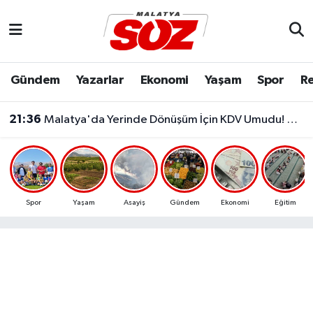
Asayiş
Malatya Nöbetçi Eczaneler
Gündem
Yazarlar
Ekonomi
Yaşam
Spor
Re
Bilim & Teknoloji
Malatya Hava Durumu
21:36
Malatya'da Yerinde Dönüşüm İçin KDV Umudu! Bakanlık Talebi Gündemine Aldı
Dünya
Malatya Namaz Vakitleri
Eğitim
Malatya Trafik Yoğunluk Haritası
Ekonomi
Süper Lig Puan Durumu ve Fikstür
Spor
Yaşam
Asayiş
Gündem
Ekonomi
Eğitim
Gündem
Tüm Manşetler
Kültür & Sanat
Son Dakika Haberleri
Resmi İlanlar
Haber Arşivi