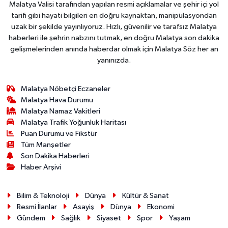
Malatya Valisi tarafından yapılan resmi açıklamalar ve şehir içi yol
tarifi gibi hayati bilgileri en doğru kaynaktan, manipülasyondan
uzak bir şekilde yayınlıyoruz. Hızlı, güvenilir ve tarafsız Malatya
haberleri ile şehrin nabzını tutmak, en doğru Malatya son dakika
gelişmelerinden anında haberdar olmak için Malatya Söz her an
yanınızda.
Malatya Nöbetçi Eczaneler
Malatya Hava Durumu
Malatya Namaz Vakitleri
Malatya Trafik Yoğunluk Haritası
Puan Durumu ve Fikstür
Tüm Manşetler
Son Dakika Haberleri
Haber Arşivi
Bilim & Teknoloji
Dünya
Kültür & Sanat
Resmi İlanlar
Asayiş
Dünya
Ekonomi
Gündem
Sağlık
Siyaset
Spor
Yaşam