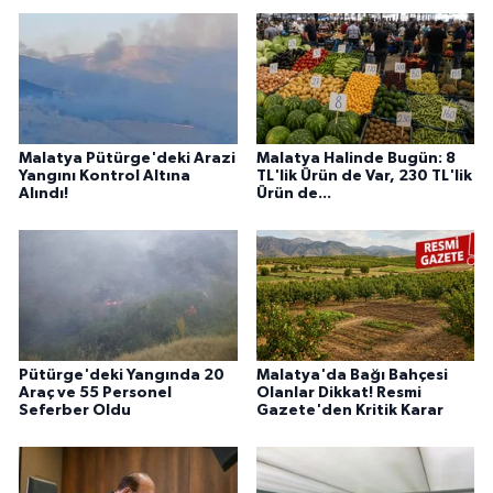
Malatya Pütürge'deki Arazi
Malatya Halinde Bugün: 8
Yangını Kontrol Altına
TL'lik Ürün de Var, 230 TL'lik
Alındı!
Ürün de...
Pütürge'deki Yangında 20
Malatya'da Bağı Bahçesi
Araç ve 55 Personel
Olanlar Dikkat! Resmi
Seferber Oldu
Gazete'den Kritik Karar