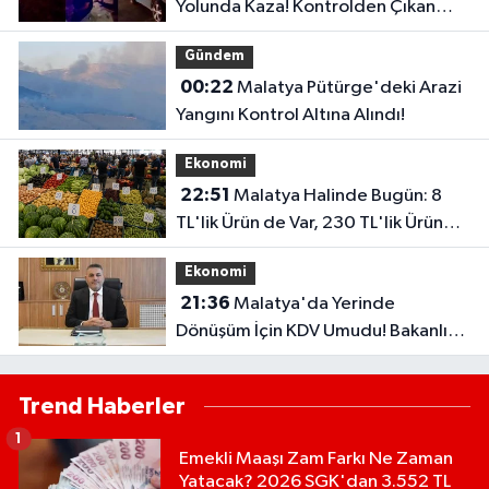
Yolunda Kaza! Kontrolden Çıkan
Otomobil Refüje Çarptı
Gündem
00:22
Malatya Pütürge'deki Arazi
Yangını Kontrol Altına Alındı!
Ekonomi
22:51
Malatya Halinde Bugün: 8
TL'lik Ürün de Var, 230 TL'lik Ürün
de...
Ekonomi
21:36
Malatya'da Yerinde
Dönüşüm İçin KDV Umudu! Bakanlık
Talebi Gündemine Aldı
Trend Haberler
1
Emekli Maaşı Zam Farkı Ne Zaman
Yatacak? 2026 SGK'dan 3.552 TL