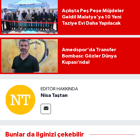
Açılışta Peş Peşe Müjdeler
Geldi! Malatya'ya 10 Yeni
Taziye Evi Daha Yapılacak
Amedspor’da Transfer
Bombası: Gözler Dünya
Kupası’nda!
EDITÖR HAKKINDA
Nisa Taştan
Bunlar da ilginizi çekebilir