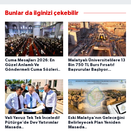
Bunlar da ilginizi çekebilir
Cuma Mesajları 2026: En
Malatyalı Üniversitelilere 13
Güzel Anlamlı Ve
Bin 750 TL Burs Fırsatı!
Göndermeli Cuma Sözleri..
Başvurular Başlıyor...
Vali Yavuz Tek Tek İnceledi!
Eski Malatya’nın Geleceğini
Pütürge’de Dev Yatırımlar
Belirleyecek Plan Yeniden
Masada..
Masada..