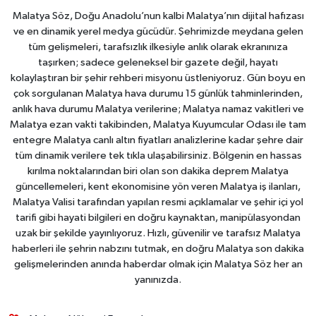
Malatya Söz, Doğu Anadolu’nun kalbi Malatya’nın dijital hafızası
ve en dinamik yerel medya gücüdür. Şehrimizde meydana gelen
tüm gelişmeleri, tarafsızlık ilkesiyle anlık olarak ekranınıza
taşırken; sadece geleneksel bir gazete değil, hayatı
kolaylaştıran bir şehir rehberi misyonu üstleniyoruz. Gün boyu en
çok sorgulanan Malatya hava durumu 15 günlük tahminlerinden,
anlık hava durumu Malatya verilerine; Malatya namaz vakitleri ve
Malatya ezan vakti takibinden, Malatya Kuyumcular Odası ile tam
entegre Malatya canlı altın fiyatları analizlerine kadar şehre dair
tüm dinamik verilere tek tıkla ulaşabilirsiniz. Bölgenin en hassas
kırılma noktalarından biri olan son dakika deprem Malatya
güncellemeleri, kent ekonomisine yön veren Malatya iş ilanları,
Malatya Valisi tarafından yapılan resmi açıklamalar ve şehir içi yol
tarifi gibi hayati bilgileri en doğru kaynaktan, manipülasyondan
uzak bir şekilde yayınlıyoruz. Hızlı, güvenilir ve tarafsız Malatya
haberleri ile şehrin nabzını tutmak, en doğru Malatya son dakika
gelişmelerinden anında haberdar olmak için Malatya Söz her an
yanınızda.