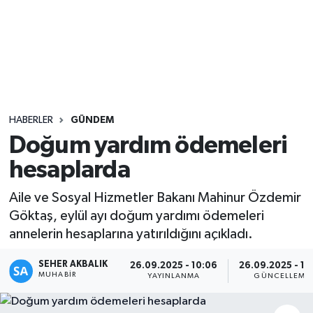
Sağlık
Seri İlan
Siyaset
HABERLER
GÜNDEM
Spor
Doğum yardım ödemeleri
hesaplarda
Yaşam
Aile ve Sosyal Hizmetler Bakanı Mahinur Özdemir
Göktaş, eylül ayı doğum yardımı ödemeleri
annelerin hesaplarına yatırıldığını açıkladı.
SEHER AKBALIK
26.09.2025 - 10:06
26.09.2025 - 10
MUHABIR
YAYINLANMA
GÜNCELLEME