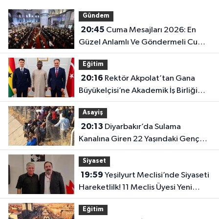
Gündem
20:45
Cuma Mesajları 2026: En
Güzel Anlamlı Ve Göndermeli Cuma
Sözleri..
Eğitim
20:16
Rektör Akpolat’tan Gana
Büyükelçisi’ne Akademik İş Birliği
Ziyareti!
Asayiş
20:13
Diyarbakır’da Sulama
Kanalına Giren 22 Yaşındaki Genç
Hayatını Kaybetti!
Siyaset
19:59
Yeşilyurt Meclisi’nde Siyaseti
Hareketlilk! 11 Meclis Üyesi Yeni
Parti’ye Katıldı..
Eğitim