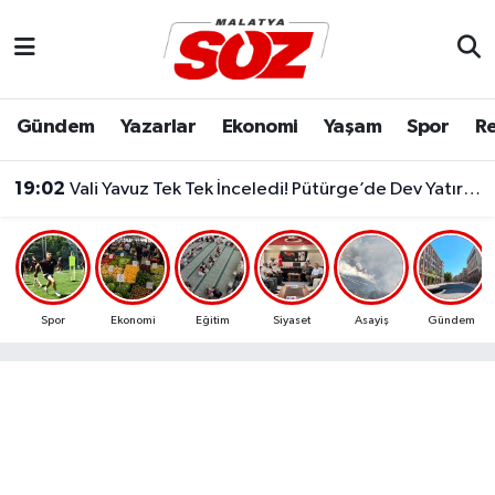
Asayiş
Malatya Nöbetçi Eczaneler
Gündem
Yazarlar
Ekonomi
Yaşam
Spor
Re
Bilim & Teknoloji
Malatya Hava Durumu
19:02
Vali Yavuz Tek Tek İnceledi! Pütürge’de Dev Yatırımlar Masada..
Dünya
Malatya Namaz Vakitleri
Eğitim
Malatya Trafik Yoğunluk Haritası
Ekonomi
Süper Lig Puan Durumu ve Fikstür
Spor
Ekonomi
Eğitim
Siyaset
Asayiş
Gündem
Gündem
Tüm Manşetler
Kültür & Sanat
Son Dakika Haberleri
Resmi İlanlar
Haber Arşivi