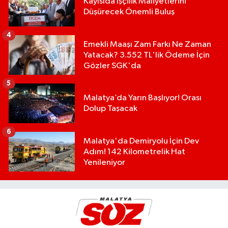
Kayısıda İşçilik Maliyetlerini
Düşürecek Önemli Buluş
4
Emekli Maaşı Zam Farkı Ne Zaman
Yatacak? 3.552 TL'lik Ödeme İçin
Gözler SGK'da
5
Malatya’da Yarın Başlıyor! Orası
Dolup Taşacak
6
Malatya'da Demiryolu İçin Dev
Adım! 142 Kilometrelik Hat
Yenileniyor