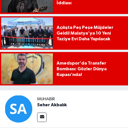
İddiası
Açılışta Peş Peşe Müjdeler
Geldi! Malatya'ya 10 Yeni
Taziye Evi Daha Yapılacak
Amedspor’da Transfer
Bombası: Gözler Dünya
Kupası’nda!
MUHABIR
Seher Akbalık