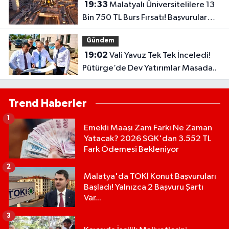
19:33
Malatyalı Üniversitelilere 13
Bin 750 TL Burs Fırsatı! Başvurular
Başlıyor...
Gündem
19:02
Vali Yavuz Tek Tek İnceledi!
Pütürge’de Dev Yatırımlar Masada..
Trend Haberler
1
Emekli Maaşı Zam Farkı Ne Zaman
Yatacak? 2026 SGK'dan 3.552 TL
Fark Ödemesi Bekleniyor
2
Malatya'da TOKİ Konut Başvuruları
Başladı! Yalnızca 2 Başvuru Şartı
Var...
3