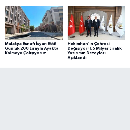
Malatya Esnafı İsyan Etti!
Hekimhan'ın Çehresi
Günlük 200 Lirayla Ayakta
Değişiyor! 1,5 Milyar Liralık
Kalmaya Çalışıyoruz
Yatırımın Detayları
Açıklandı