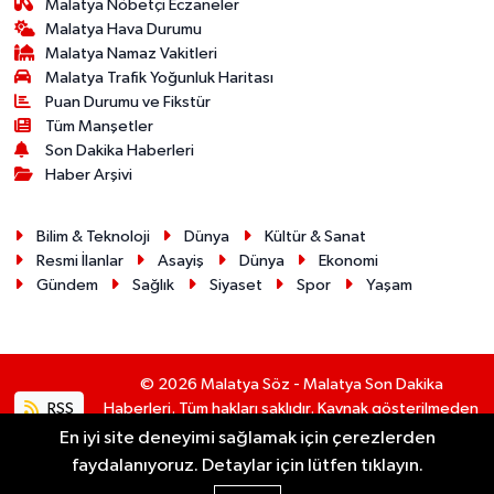
Malatya Nöbetçi Eczaneler
Malatya Hava Durumu
Malatya Namaz Vakitleri
Malatya Trafik Yoğunluk Haritası
Puan Durumu ve Fikstür
Tüm Manşetler
Son Dakika Haberleri
Haber Arşivi
Bilim & Teknoloji
Dünya
Kültür & Sanat
Resmi İlanlar
Asayiş
Dünya
Ekonomi
Gündem
Sağlık
Siyaset
Spor
Yaşam
© 2026 Malatya Söz - Malatya Son Dakika
RSS
Haberleri. Tüm hakları saklıdır. Kaynak gösterilmeden
alıntı yapılamaz.
En iyi site deneyimi sağlamak için çerezlerden
faydalanıyoruz. Detaylar için lütfen tıklayın.