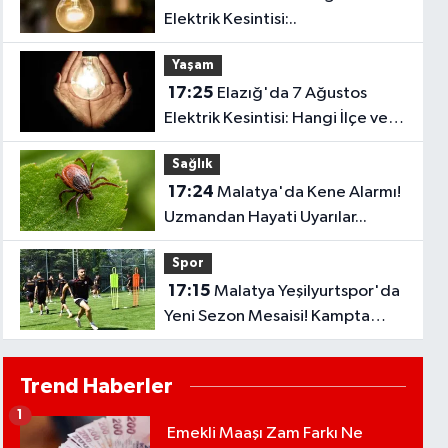
Elektrik Kesintisi:..
Yaşam
17:25
Elazığ'da 7 Ağustos
Elektrik Kesintisi: Hangi İlçe ve
Mahallelerde Elektrikler
Sağlık
Kesilecek?
17:24
Malatya'da Kene Alarmı!
Uzmandan Hayati Uyarılar...
Spor
17:15
Malatya Yeşilyurtspor'da
Yeni Sezon Mesaisi! Kampta
Tempo Zirveye Çıktı
Trend Haberler
1
Emekli Maaşı Zam Farkı Ne