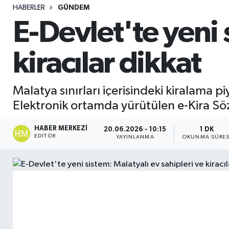
HABERLER
GÜNDEM
Sağlık
E-Devlet'te yeni 
Seri İlan
kiracılar dikkat
Siyaset
Malatya sınırları içerisindeki kiralama p
Spor
Elektronik ortamda yürütülen e-Kira Söz
Yaşam
HABER MERKEZI
20.06.2026 - 10:15
1 DK
EDITÖR
YAYINLANMA
OKUNMA SÜRES