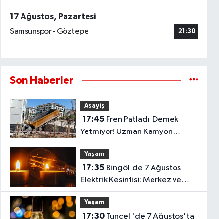
17 Ağustos, Pazartesi
Samsunspor - Göztepe
21:30
Son Haberler
Asayiş
17:45
Fren Patladı Demek
Yetmiyor! Uzman Kamyon
Kazalarının Gerçek Sebebini
Yaşam
Anlattı
17:35
Bingöl'de 7 Ağustos
Elektrik Kesintisi: Merkez ve
Solhan'da Çok Sayıda Yerleşim
Yaşam
Etkilenecek..
17:30
Tunceli'de 7 Ağustos'ta