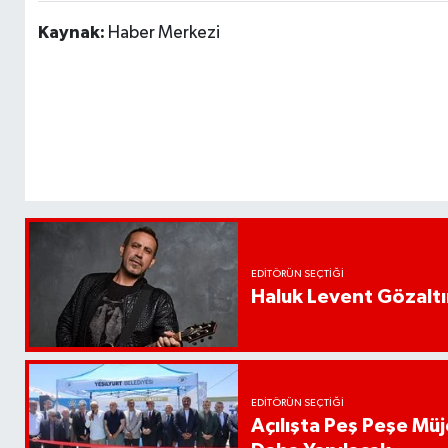
Kaynak:
Haber Merkezi
EDITÖRÜN SEÇTIĞI
Haluk Levent Gözaltın
EDITÖRÜN SEÇTIĞI
Açılışta Peş Peşe Müj