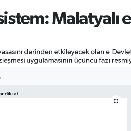
sistem: Malatyalı e
iyasasını derinden etkileyecek olan e-Devlet
leşmesi uygulamasının üçüncü fazı resmiye
I