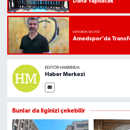
Daha Yapılacak
EDITÖRÜN SEÇTIĞI
Amedspor’da Transfe
EDITÖR HAKKINDA
Haber Merkezi
Bunlar da ilginizi çekebilir