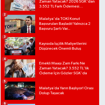
Zaman Yatacak? 2026 SGK'dan
3.552 TL Fark Ödemesi
Bekleniyor
2
Malatya'da TOKİ Konut
Başvuruları Başladı! Yalnızca 2
Başvuru Şartı Var...
3
Kayısıda İşçilik Maliyetlerini
Düşürecek Önemli Buluş
4
Emekli Maaşı Zam Farkı Ne
Zaman Yatacak? 3.552 TL'lik
Ödeme İçin Gözler SGK'da
5
Malatya’da Yarın Başlıyor! Orası
Dolup Taşacak
6