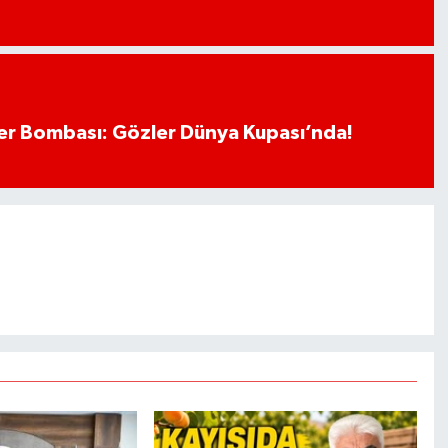
r Bombası: Gözler Dünya Kupası’nda!