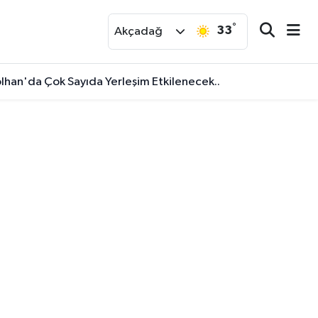
°
33
r
Akçadağ
olhan'da Çok Sayıda Yerleşim Etkilenecek..