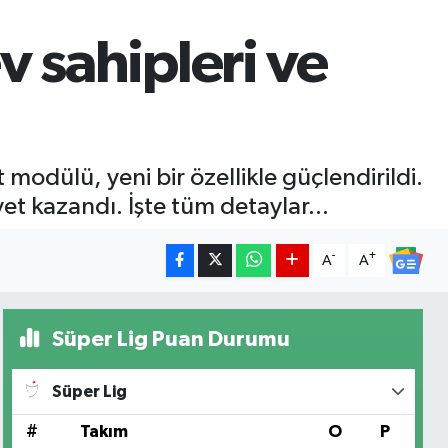
v sahipleri ve
 modülü, yeni bir özellikle güçlendirildi.
t kazandı. İşte tüm detaylar...
-
+
A
A
Süper Lig Puan Durumu
Süper Lig
#
Takım
O
P