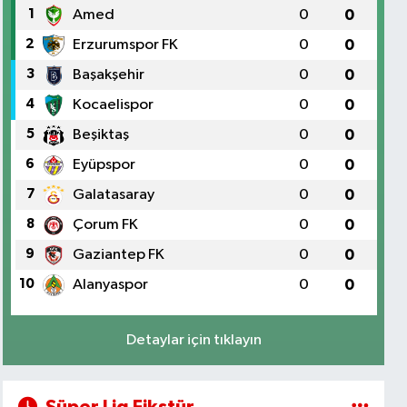
1
Amed
0
0
2
Erzurumspor FK
0
0
3
Başakşehir
0
0
4
Kocaelispor
0
0
5
Beşiktaş
0
0
6
Eyüpspor
0
0
7
Galatasaray
0
0
8
Çorum FK
0
0
9
Gaziantep FK
0
0
10
Alanyaspor
0
0
Detaylar için tıklayın