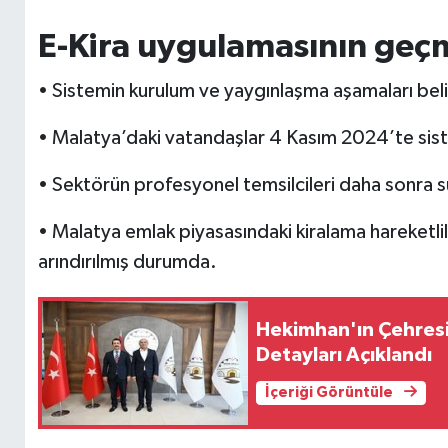
E-Kira uygulamasının geç
• Sistemin kurulum ve yaygınlaşma aşamaları belirl
• Malatya’daki vatandaşlar 4 Kasım 2024’te sist
• Sektörün profesyonel temsilcileri daha sonra sü
• Malatya emlak piyasasındaki kiralama hareketlili
arındırılmış durumda.
Hekimhan'ın Çehresi D
Detayları Açıklandı
İçeriği Görüntüle