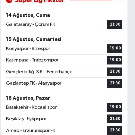
Süper Lig Fikstür
14 Ağustos, Cuma
Galatasaray - Çorum FK
21:30
15 Ağustos, Cumartesi
Konyaspor - Rizespor
19:00
Kasımpaşa - Trabzonspor
19:00
Gençlerbirliği S.K. - Fenerbahçe
21:30
Gaziantep FK - Alanyaspor
21:30
16 Ağustos, Pazar
Başakşehir - Kocaelispor
19:00
Beşiktaş - Eyüpspor
21:30
Amed - Erzurumspor FK
21:30