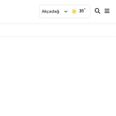
°
31
r
Akçadağ