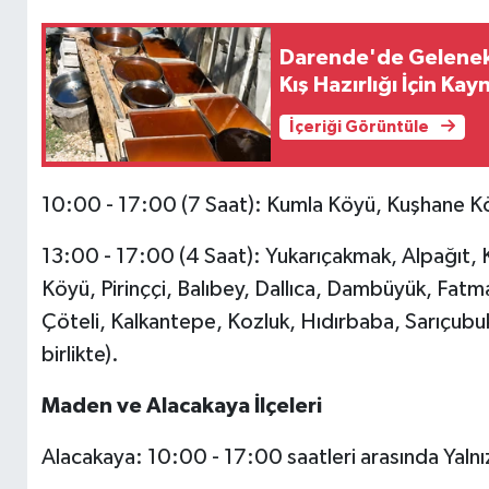
Darende'de Geleneks
Kış Hazırlığı İçin Kay
İçeriği Görüntüle
10:00 - 17:00 (7 Saat): Kumla Köyü, Kuşhane K
13:00 - 17:00 (4 Saat): Yukarıçakmak, Alpağıt, K
Köyü, Pirinççi, Balıbey, Dallıca, Dambüyük, Fatma
Çöteli, Kalkantepe, Kozluk, Hıdırbaba, Sarıçubuk,
birlikte).
Maden ve Alacakaya İlçeleri
Alacakaya: 10:00 - 17:00 saatleri arasında Yaln