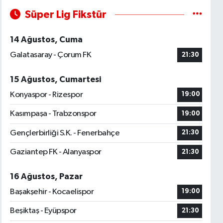
Süper Lig Fikstür
14 Ağustos, Cuma
Galatasaray - Çorum FK
21:30
15 Ağustos, Cumartesi
Konyaspor - Rizespor
19:00
Kasımpaşa - Trabzonspor
19:00
Gençlerbirliği S.K. - Fenerbahçe
21:30
Gaziantep FK - Alanyaspor
21:30
16 Ağustos, Pazar
Başakşehir - Kocaelispor
19:00
Beşiktaş - Eyüpspor
21:30