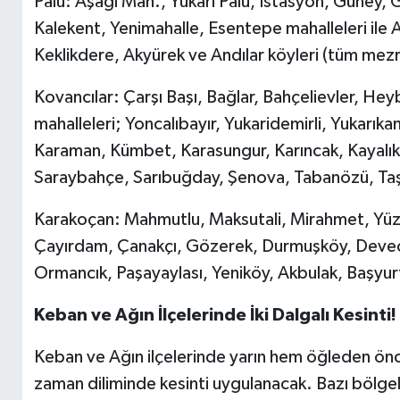
Palu: Aşağı Mah., Yukarı Palu, İstasyon, Güney, G
Kalekent, Yenimahalle, Esentepe mahalleleri ile 
Keklikdere, Akyürek ve Andılar köyleri (tüm mezral
Kovancılar: Çarşı Başı, Bağlar, Bahçelievler, Hey
mahalleleri; Yoncalıbayır, Yukaridemirli, Yukarık
Karaman, Kümbet, Karasungur, Karıncak, Kayalık,
Saraybahçe, Sarıbuğday, Şenova, Tabanözü, Taşça
Karakoçan: Mahmutlu, Maksutali, Mirahmet, Yüze
Çayırdam, Çanakçı, Gözerek, Durmuşköy, Deveci,
Ormancık, Paşayaylası, Yeniköy, Akbulak, Başyur
Keban ve Ağın İlçelerinde İki Dalgalı Kesinti!
Keban ve Ağın ilçelerinde yarın hem öğleden önc
zaman diliminde kesinti uygulanacak. Bazı bölgel