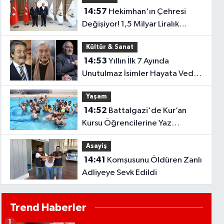
14:57
Hekimhan'ın Çehresi
Değişiyor! 1,5 Milyar Liralık
Yatırımın Detayları Açıklandı
Kültür & Sanat
14:53
Yıllın İlk 7 Ayında
Unutulmaz İsimler Hayata Veda
Etti..
Yaşam
14:52
Battalgazi'de Kur’an
Kursu Öğrencilerine Yaz
Sürprizi! Havuzda Dolu Dolu Bir
Asayiş
Gün
14:41
Komşusunu Öldüren Zanlı
Adliyeye Sevk Edildi
Trend Haberler
1