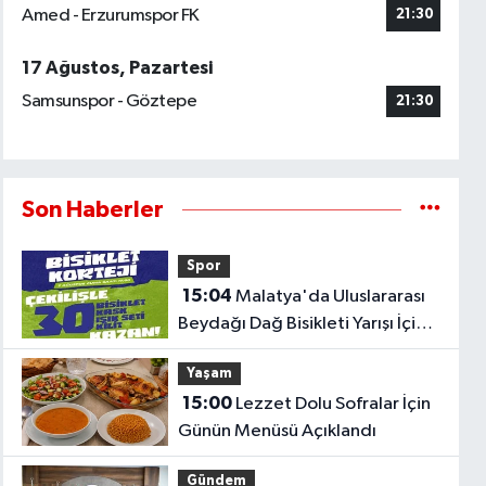
Amed - Erzurumspor FK
21:30
17 Ağustos, Pazartesi
Samsunspor - Göztepe
21:30
Son Haberler
Spor
15:04
Malatya'da Uluslararası
Beydağı Dağ Bisikleti Yarışı İçin
Kortej Sürüşü Düzenlenecek
Yaşam
15:00
Lezzet Dolu Sofralar İçin
Günün Menüsü Açıklandı
Gündem