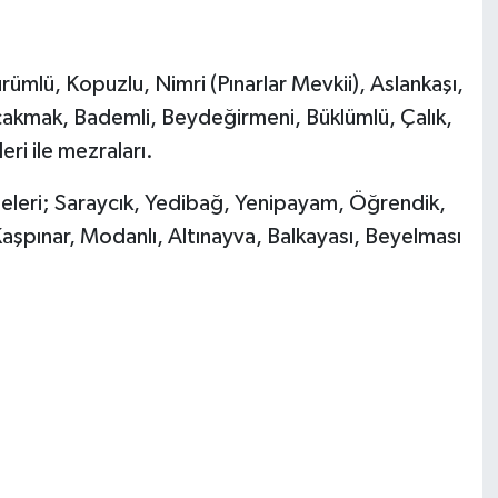
ümlü, Kopuzlu, Nimri (Pınarlar Mevkii), Aslankaşı,
ıçakmak, Bademli, Beydeğirmeni, Büklümlü, Çalık,
ri ile mezraları.
leleri; Saraycık, Yedibağ, Yenipayam, Öğrendik,
Kaşpınar, Modanlı, Altınayva, Balkayası, Beyelması