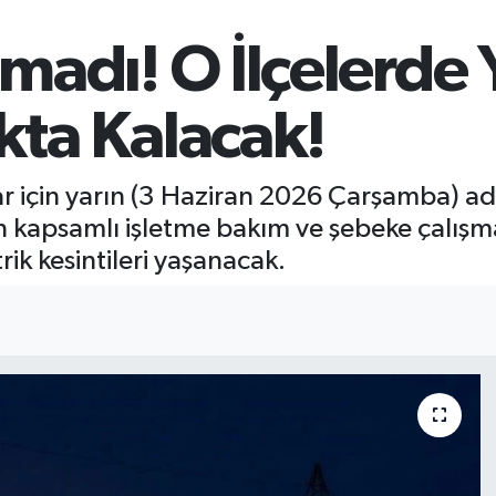
tmadı! O İlçelerde
kta Kalacak!
r için yarın (3 Haziran 2026 Çarşamba) ade
an kapsamlı işletme bakım ve şebeke çalış
rik kesintileri yaşanacak.