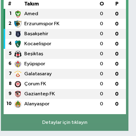
#
Takım
O
P
1
Amed
0
0
2
Erzurumspor FK
0
0
3
Başakşehir
0
0
4
Kocaelispor
0
0
5
Beşiktaş
0
0
6
Eyüpspor
0
0
7
Galatasaray
0
0
8
Çorum FK
0
0
9
Gaziantep FK
0
0
10
Alanyaspor
0
0
Detaylar için tıklayın