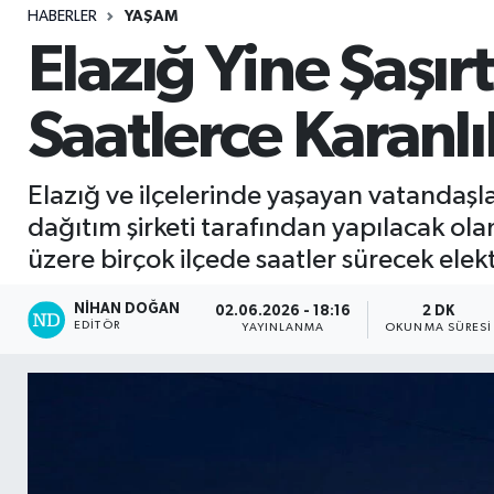
HABERLER
YAŞAM
Sağlık
Elazığ Yine Şaşır
Seri İlan
Saatlerce Karanlı
Siyaset
Elazığ ve ilçelerinde yaşayan vatandaşla
Spor
dağıtım şirketi tarafından yapılacak ol
üzere birçok ilçede saatler sürecek elekt
Yaşam
NIHAN DOĞAN
02.06.2026 - 18:16
2 DK
EDITÖR
YAYINLANMA
OKUNMA SÜRESI