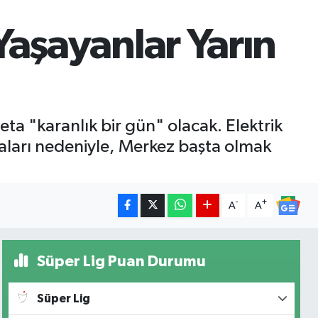
 Yaşayanlar Yarın
ta "karanlık bir gün" olacak. Elektrik
maları nedeniyle, Merkez başta olmak
-
+
A
A
Süper Lig Puan Durumu
Süper Lig