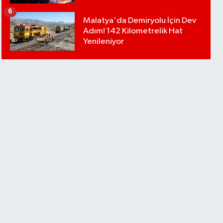
6
Malatya'da Demiryolu İçin Dev
Adım! 142 Kilometrelik Hat
Yenileniyor