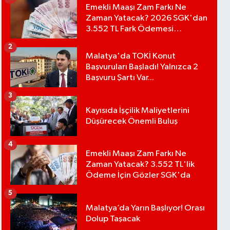
Emekli Maaşı Zam Farkı Ne
Zaman Yatacak? 2026 SGK'dan
3.552 TL Fark Ödemesi
Bekleniyor
2
Malatya'da TOKİ Konut
Başvuruları Başladı! Yalnızca 2
Başvuru Şartı Var...
3
Kayısıda İşçilik Maliyetlerini
Düşürecek Önemli Buluş
4
Emekli Maaşı Zam Farkı Ne
Zaman Yatacak? 3.552 TL'lik
Ödeme İçin Gözler SGK'da
5
Malatya’da Yarın Başlıyor! Orası
Dolup Taşacak