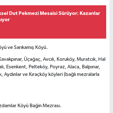
el Dut Pekmezi Mesaisi Sürüyor: Kazanlar
nıyor
öyü ve Sarıkamış Köyü.
avakpınar, Üçağaç, Avcılı, Koruköy, Muratcık, Hal
lı, Esenkent, Pelteköy, Poyraz, Alaca, Balpınar,
 Aydınlar ve Kıraçköy köyleri (bağlı mezralarla
ızdamlar Köyü Bağin Mezrası.