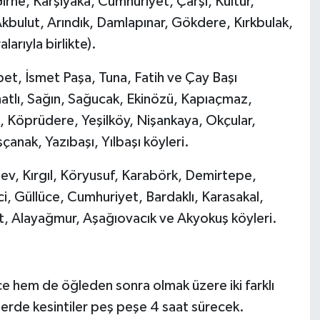
irne, Karşıyaka, Cumhuriyet, Çarşı, Kültür,
Akbulut, Arındık, Damlapınar, Gökdere, Kırkbulak,
arıyla birlikte).
bet, İsmet Paşa, Tuna, Fatih ve Çay Başı
anatlı, Sağın, Sağucak, Ekinözü, Kapıaçmaz,
 Köprüdere, Yeşilköy, Nişankaya, Okçular,
nak, Yazıbaşı, Yılbaşı köyleri.
v, Kırgıl, Köryusuf, Karabörk, Demirtepe,
 Güllüce, Cumhuriyet, Bardaklı, Karasakal,
t, Alayağmur, Aşağıovacık ve Akyokuş köyleri.
e hem de öğleden sonra olmak üzere iki farklı
erde kesintiler peş peşe 4 saat sürecek.