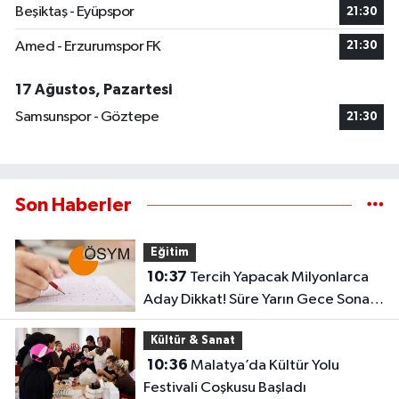
Beşiktaş - Eyüpspor
21:30
Amed - Erzurumspor FK
21:30
17 Ağustos, Pazartesi
Samsunspor - Göztepe
21:30
Son Haberler
Eğitim
10:37
Tercih Yapacak Milyonlarca
Aday Dikkat! Süre Yarın Gece Sona
Eriyor
Kültür & Sanat
10:36
Malatya’da Kültür Yolu
Festivali Coşkusu Başladı