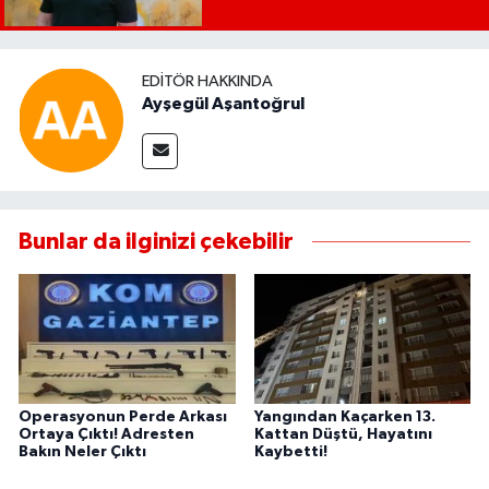
EDITÖR HAKKINDA
Ayşegül Aşantoğrul
Bunlar da ilginizi çekebilir
Operasyonun Perde Arkası
Yangından Kaçarken 13.
Ortaya Çıktı! Adresten
Kattan Düştü, Hayatını
Bakın Neler Çıktı
Kaybetti!