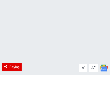
Paylaş
-
+
A
A