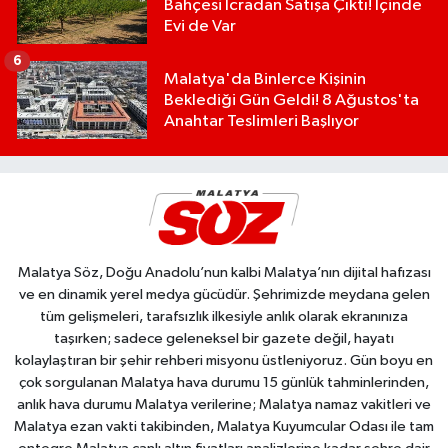
Bahçesi İcradan Satışa Çıktı! İçinde
Evi de Var
6
Malatya'da Binlerce Kişinin
Beklediği Gün Geldi! 8 Ağustos'ta
Anahtar Teslimleri Başlıyor
Malatya Söz, Doğu Anadolu’nun kalbi Malatya’nın dijital hafızası
ve en dinamik yerel medya gücüdür. Şehrimizde meydana gelen
tüm gelişmeleri, tarafsızlık ilkesiyle anlık olarak ekranınıza
taşırken; sadece geleneksel bir gazete değil, hayatı
kolaylaştıran bir şehir rehberi misyonu üstleniyoruz. Gün boyu en
çok sorgulanan Malatya hava durumu 15 günlük tahminlerinden,
anlık hava durumu Malatya verilerine; Malatya namaz vakitleri ve
Malatya ezan vakti takibinden, Malatya Kuyumcular Odası ile tam