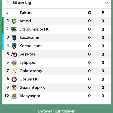
Süper Lig
#
Takım
O
P
1
Amed
0
0
2
Erzurumspor FK
0
0
3
Başakşehir
0
0
4
Kocaelispor
0
0
5
Beşiktaş
0
0
6
Eyüpspor
0
0
7
Galatasaray
0
0
8
Çorum FK
0
0
9
Gaziantep FK
0
0
10
Alanyaspor
0
0
Detaylar için tıklayın