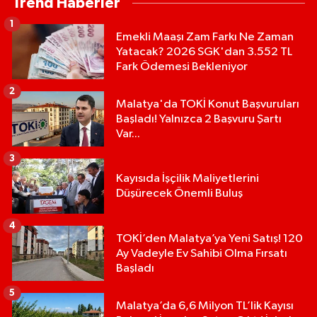
Trend Haberler
1
Emekli Maaşı Zam Farkı Ne Zaman
Yatacak? 2026 SGK'dan 3.552 TL
Fark Ödemesi Bekleniyor
2
Malatya'da TOKİ Konut Başvuruları
Başladı! Yalnızca 2 Başvuru Şartı
Var...
3
Kayısıda İşçilik Maliyetlerini
Düşürecek Önemli Buluş
4
TOKİ’den Malatya’ya Yeni Satış! 120
Ay Vadeyle Ev Sahibi Olma Fırsatı
Başladı
5
Malatya’da 6,6 Milyon TL’lik Kayısı