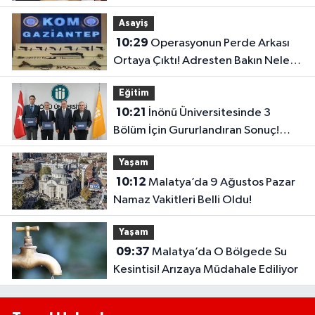
Asayiş
10:29
Operasyonun Perde Arkası
Ortaya Çıktı! Adresten Bakın Neler
Çıktı
Eğitim
10:21
İnönü Üniversitesinde 3
Bölüm İçin Gururlandıran Sonuç!
2028’e Kadar Geçerli
Yaşam
10:12
Malatya’da 9 Ağustos Pazar
Namaz Vakitleri Belli Oldu!
Yaşam
09:37
Malatya’da O Bölgede Su
Kesintisi! Arızaya Müdahale Ediliyor