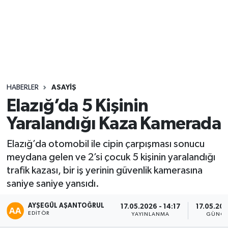
Sağlık
Seri İlan
Siyaset
HABERLER
ASAYIŞ
Spor
Elazığ’da 5 Kişinin
Yaralandığı Kaza Kamerada
Yaşam
Elazığ’da otomobil ile cipin çarpışması sonucu
meydana gelen ve 2’si çocuk 5 kişinin yaralandığı
trafik kazası, bir iş yerinin güvenlik kamerasına
saniye saniye yansıdı.
AYŞEGÜL AŞANTOĞRUL
17.05.2026 - 14:17
17.05.202
EDITÖR
YAYINLANMA
GÜNCE