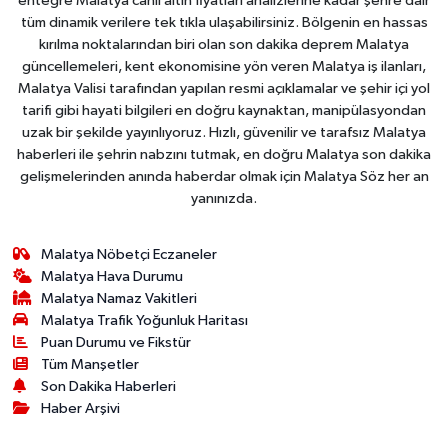
entegre Malatya canlı altın fiyatları analizlerine kadar şehre dair
tüm dinamik verilere tek tıkla ulaşabilirsiniz. Bölgenin en hassas
kırılma noktalarından biri olan son dakika deprem Malatya
güncellemeleri, kent ekonomisine yön veren Malatya iş ilanları,
Malatya Valisi tarafından yapılan resmi açıklamalar ve şehir içi yol
tarifi gibi hayati bilgileri en doğru kaynaktan, manipülasyondan
uzak bir şekilde yayınlıyoruz. Hızlı, güvenilir ve tarafsız Malatya
haberleri ile şehrin nabzını tutmak, en doğru Malatya son dakika
gelişmelerinden anında haberdar olmak için Malatya Söz her an
yanınızda.
Malatya Nöbetçi Eczaneler
Malatya Hava Durumu
Malatya Namaz Vakitleri
Malatya Trafik Yoğunluk Haritası
Puan Durumu ve Fikstür
Tüm Manşetler
Son Dakika Haberleri
Haber Arşivi