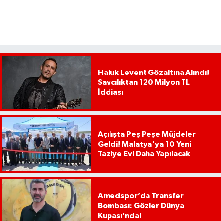
Haluk Levent Gözaltına Alındı!
Savcılıktan 120 Milyon TL
İddiası
Açılışta Peş Peşe Müjdeler
Geldi! Malatya'ya 10 Yeni
Taziye Evi Daha Yapılacak
Amedspor’da Transfer
Bombası: Gözler Dünya
Kupası’nda!