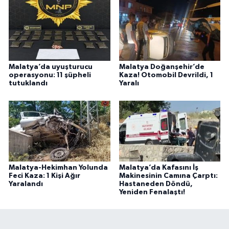
Malatya’da uyuşturucu
Malatya Doğanşehir’de
operasyonu: 11 şüpheli
Kaza! Otomobil Devrildi, 1
tutuklandı
Yaralı
Malatya-Hekimhan Yolunda
Malatya’da Kafasını İş
Feci Kaza: 1 Kişi Ağır
Makinesinin Camına Çarptı:
Yaralandı
Hastaneden Döndü,
Yeniden Fenalaştı!