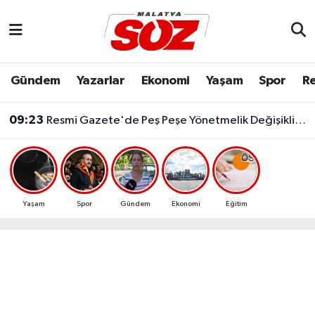
Asayiş
Malatya Nöbetçi Eczaneler
Gündem
Yazarlar
Ekonomi
Yaşam
Spor
Re
Bilim & Teknoloji
Malatya Hava Durumu
09:23
Resmi Gazete'de Peş Peşe Yönetmelik Değişiklikleri!
Dünya
Malatya Namaz Vakitleri
Eğitim
Malatya Trafik Yoğunluk Haritası
Ekonomi
Süper Lig Puan Durumu ve Fikstür
Yaşam
Spor
Gündem
Ekonomi
Eğitim
Gündem
Tüm Manşetler
Kültür & Sanat
Son Dakika Haberleri
Resmi İlanlar
Haber Arşivi