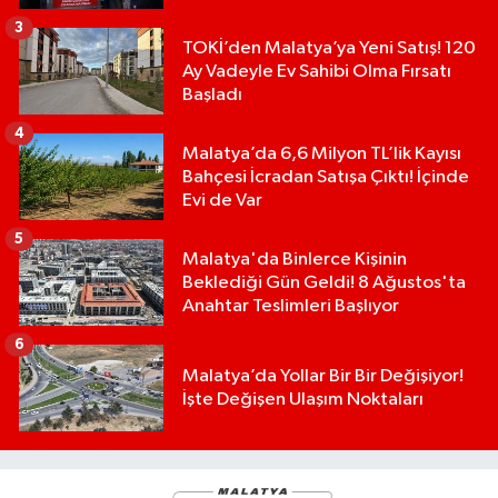
3
TOKİ’den Malatya’ya Yeni Satış! 120
Ay Vadeyle Ev Sahibi Olma Fırsatı
Başladı
4
Malatya’da 6,6 Milyon TL’lik Kayısı
Bahçesi İcradan Satışa Çıktı! İçinde
Evi de Var
5
Malatya'da Binlerce Kişinin
Beklediği Gün Geldi! 8 Ağustos'ta
Anahtar Teslimleri Başlıyor
6
Malatya’da Yollar Bir Bir Değişiyor!
İşte Değişen Ulaşım Noktaları