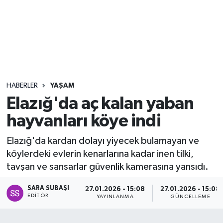
Sağlık
Seri İlan
Siyaset
HABERLER
YAŞAM
Spor
Elazığ'da aç kalan yaban
hayvanları köye indi
Yaşam
Elazığ'da kardan dolayı yiyecek bulamayan ve
köylerdeki evlerin kenarlarına kadar inen tilki,
tavşan ve sansarlar güvenlik kamerasına yansıdı.
SARA SUBAŞI
27.01.2026 - 15:08
27.01.2026 - 15:08
EDITÖR
YAYINLANMA
GÜNCELLEME