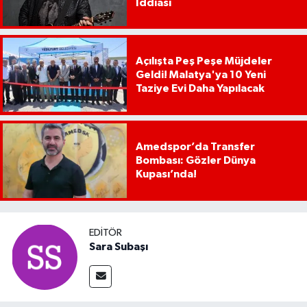
İddiası
Açılışta Peş Peşe Müjdeler
Geldi! Malatya'ya 10 Yeni
Taziye Evi Daha Yapılacak
Amedspor’da Transfer
Bombası: Gözler Dünya
Kupası’nda!
EDITÖR
Sara Subaşı