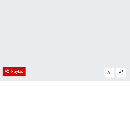
Paylaş
-
+
A
A