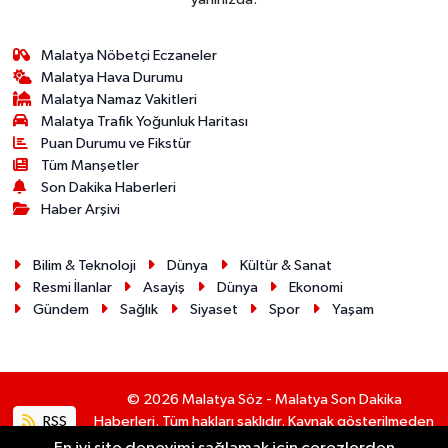
Malatya Nöbetçi Eczaneler
Malatya Hava Durumu
Malatya Namaz Vakitleri
Malatya Trafik Yoğunluk Haritası
Puan Durumu ve Fikstür
Tüm Manşetler
Son Dakika Haberleri
Haber Arşivi
Bilim & Teknoloji
Dünya
Kültür & Sanat
Resmi İlanlar
Asayiş
Dünya
Ekonomi
Gündem
Sağlık
Siyaset
Spor
Yaşam
© 2026 Malatya Söz - Malatya Son Dakika
RSS
Haberleri. Tüm hakları saklıdır. Kaynak gösterilmeden
alıntı yapılamaz.