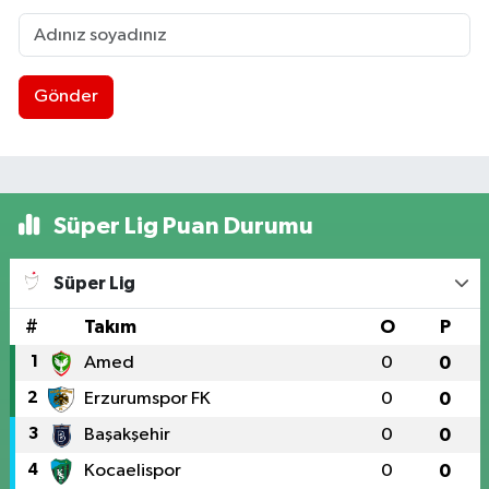
Gönder
Süper Lig Puan Durumu
Süper Lig
#
Takım
O
P
1
Amed
0
0
2
Erzurumspor FK
0
0
3
Başakşehir
0
0
4
Kocaelispor
0
0