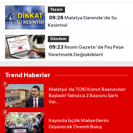
Yaşam
09:26
Malatya Darende’de Su
Kesintisi!
Gündem
09:23
Resmi Gazete'de Peş Peşe
Yönetmelik Değişiklikleri!
Trend Haberler
1
Malatya'da TOKİ Konut Başvuruları
Başladı! Yalnızca 2 Başvuru Şartı
Var...
2
Kayısıda İşçilik Maliyetlerini
Düşürecek Önemli Buluş