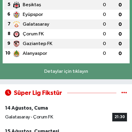
5
Beşiktaş
0
0
6
Eyüpspor
0
0
7
Galatasaray
0
0
8
Çorum FK
0
0
9
Gaziantep FK
0
0
10
Alanyaspor
0
0
Detaylar için tıklayın
Süper Lig Fikstür
14 Ağustos, Cuma
Galatasaray - Çorum FK
21:30
15 Ağustos, Cumartesi