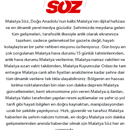
Malatya Söz, Doğu Anadolu’nun kalbi Malatya’nın dijital hafızası
ve en dinamik yerel medya gücüdür. Şehrimizde meydana gelen
tüm gelişmeleri, tarafsızlık ilkesiyle anlık olarak ekranınıza
taşırken; sadece geleneksel bir gazete değil, hayatı
kolaylaştıran bir şehir rehberi misyonu üstleniyoruz. Gün boyu en
çok sorgulanan Malatya hava durumu 15 günlük tahminlerinden,
anlık hava durumu Malatya verilerine; Malatya namaz vakitleri ve
Malatya ezan vakti takibinden, Malatya Kuyumcular Odası ile tam
entegre Malatya canlı altın fiyatları analizlerine kadar şehre dair
tüm dinamik verilere tek tıkla ulaşabilirsiniz. Bölgenin en hassas
kırılma noktalarından biri olan son dakika deprem Malatya
güncellemeleri, kent ekonomisine yön veren Malatya iş ilanları,
Malatya Valisi tarafından yapılan resmi açıklamalar ve şehir içi yol
tarifi gibi hayati bilgileri en doğru kaynaktan, manipülasyondan
uzak bir şekilde yayınlıyoruz. Hızlı, güvenilir ve tarafsız Malatya
haberleri ile şehrin nabzını tutmak, en doğru Malatya son dakika
gelişmelerinden anında haberdar olmak için Malatya Söz her an
yanınızda.