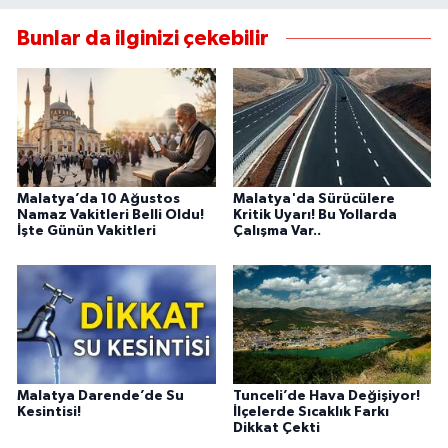
Bunlar da ilginizi çekebilir
Malatya’da 10 Ağustos
Malatya'da Sürücülere
Namaz Vakitleri Belli Oldu!
Kritik Uyarı! Bu Yollarda
İşte Günün Vakitleri
Çalışma Var..
Malatya Darende’de Su
Tunceli’de Hava Değişiyor!
Kesintisi!
İlçelerde Sıcaklık Farkı
Dikkat Çekti