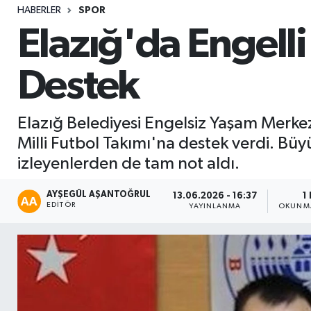
HABERLER
SPOR
Sağlık
Elazığ'da Engelli
Seri İlan
Destek
Siyaset
Elazığ Belediyesi Engelsiz Yaşam Merkez
Spor
Milli Futbol Takımı'na destek verdi. Bü
izleyenlerden de tam not aldı.
Yaşam
AYŞEGÜL AŞANTOĞRUL
13.06.2026 - 16:37
1
EDITÖR
YAYINLANMA
OKUNMA