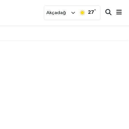
°
27
r
Akçadağ