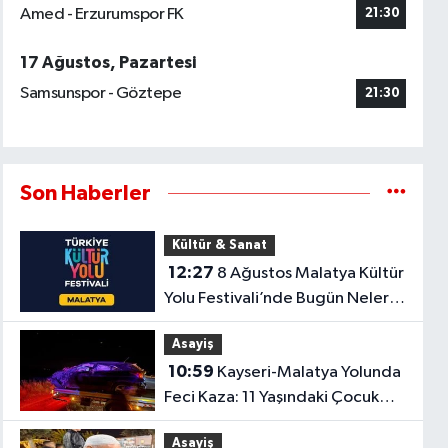
Amed - Erzurumspor FK
21:30
17 Ağustos, Pazartesi
Samsunspor - Göztepe
21:30
Son Haberler
Kültür & Sanat
12:27
8 Ağustos Malatya Kültür
Yolu Festivali’nde Bugün Neler
Var?
Asayiş
10:59
Kayseri-Malatya Yolunda
Feci Kaza: 11 Yaşındaki Çocuk
Hayatını Kaybetti!
Asayiş