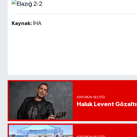
Kaynak:
İHA
EDITÖRÜN SEÇTIĞI
Haluk Levent Gözaltın
EDITÖRÜN SEÇTIĞI