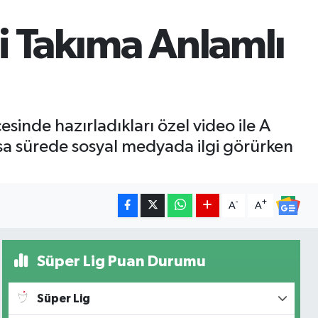
li Takıma Anlamlı
inde hazırladıkları özel video ile A
ısa sürede sosyal medyada ilgi görürken
-
+
A
A
Süper Lig Puan Durumu
Süper Lig