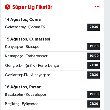
Süper Lig Fikstür
14 Ağustos, Cuma
Galatasaray - Çorum FK
21:30
15 Ağustos, Cumartesi
Konyaspor - Rizespor
19:00
Kasımpaşa - Trabzonspor
19:00
Gençlerbirliği S.K. - Fenerbahçe
21:30
Gaziantep FK - Alanyaspor
21:30
16 Ağustos, Pazar
Başakşehir - Kocaelispor
19:00
Beşiktaş - Eyüpspor
21:30