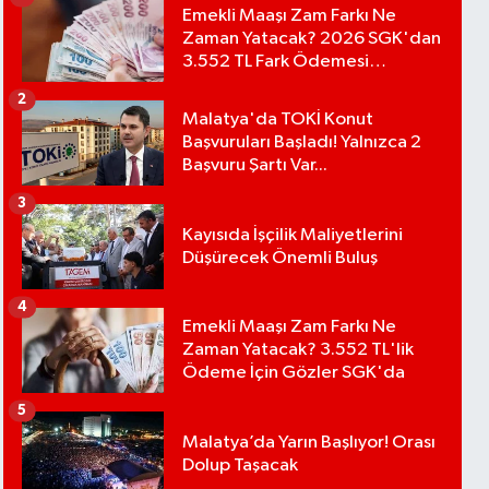
Emekli Maaşı Zam Farkı Ne
Zaman Yatacak? 2026 SGK'dan
3.552 TL Fark Ödemesi
Bekleniyor
2
Malatya'da TOKİ Konut
Başvuruları Başladı! Yalnızca 2
Başvuru Şartı Var...
3
Kayısıda İşçilik Maliyetlerini
Düşürecek Önemli Buluş
4
Emekli Maaşı Zam Farkı Ne
Zaman Yatacak? 3.552 TL'lik
Ödeme İçin Gözler SGK'da
5
Malatya’da Yarın Başlıyor! Orası
Dolup Taşacak