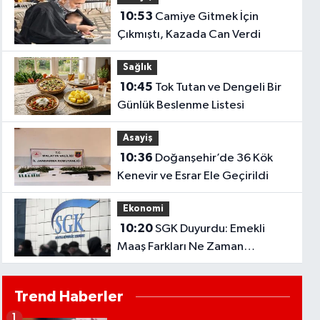
10:53
Camiye Gitmek İçin
Çıkmıştı, Kazada Can Verdi
Sağlık
10:45
Tok Tutan ve Dengeli Bir
Günlük Beslenme Listesi
Asayiş
10:36
Doğanşehir’de 36 Kök
Kenevir ve Esrar Ele Geçirildi
Ekonomi
10:20
SGK Duyurdu: Emekli
Maaş Farkları Ne Zaman
Yatacak?
Trend Haberler
1