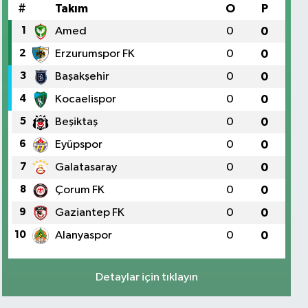
#
Takım
O
P
1
Amed
0
0
2
Erzurumspor FK
0
0
3
Başakşehir
0
0
4
Kocaelispor
0
0
5
Beşiktaş
0
0
6
Eyüpspor
0
0
7
Galatasaray
0
0
8
Çorum FK
0
0
9
Gaziantep FK
0
0
10
Alanyaspor
0
0
Detaylar için tıklayın