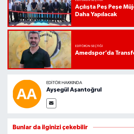
Açılışta Peş Peşe Müj
Daha Yapılacak
EDITÖRÜN SEÇTIĞI
Amedspor’da Transfe
EDITÖR HAKKINDA
Ayşegül Aşantoğrul
Bunlar da ilginizi çekebilir