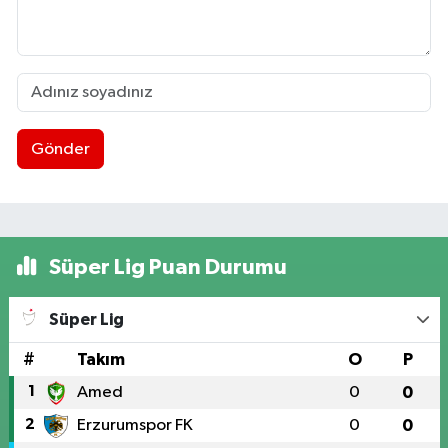
Gönder
Süper Lig Puan Durumu
Süper Lig
#
Takım
O
P
1
Amed
0
0
2
Erzurumspor FK
0
0