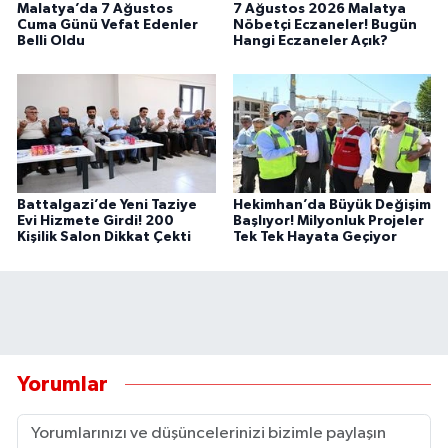
Malatya’da 7 Ağustos
7 Ağustos 2026 Malatya
Cuma Günü Vefat Edenler
Nöbetçi Eczaneler! Bugün
Belli Oldu
Hangi Eczaneler Açık?
Battalgazi’de Yeni Taziye
Hekimhan’da Büyük Değişim
Evi Hizmete Girdi! 200
Başlıyor! Milyonluk Projeler
Kişilik Salon Dikkat Çekti
Tek Tek Hayata Geçiyor
Yorumlar