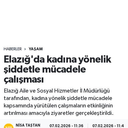
Sağlık
Seri İlan
Siyaset
HABERLER
YAŞAM
Spor
Elazığ'da kadına yönelik
şiddetle mücadele
Yaşam
çalışması
Elazığ Aile ve Sosyal Hizmetler İl Müdürlüğü
tarafından, kadına yönelik şiddetle mücadele
kapsamında yürütülen çalışmaların etkinliğinin
artırılması amacıyla ziyaretler gerçekleştirildi.
NISA TAŞTAN
07.02.2026 - 11:36
07.02.2026 - 11:40