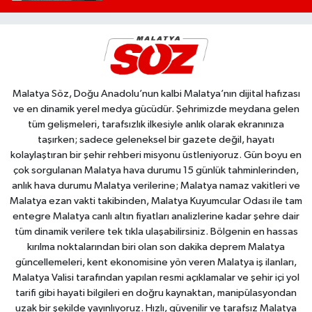
Malatya Söz, Doğu Anadolu’nun kalbi Malatya’nın dijital hafızası
ve en dinamik yerel medya gücüdür. Şehrimizde meydana gelen
tüm gelişmeleri, tarafsızlık ilkesiyle anlık olarak ekranınıza
taşırken; sadece geleneksel bir gazete değil, hayatı
kolaylaştıran bir şehir rehberi misyonu üstleniyoruz. Gün boyu en
çok sorgulanan Malatya hava durumu 15 günlük tahminlerinden,
anlık hava durumu Malatya verilerine; Malatya namaz vakitleri ve
Malatya ezan vakti takibinden, Malatya Kuyumcular Odası ile tam
entegre Malatya canlı altın fiyatları analizlerine kadar şehre dair
tüm dinamik verilere tek tıkla ulaşabilirsiniz. Bölgenin en hassas
kırılma noktalarından biri olan son dakika deprem Malatya
güncellemeleri, kent ekonomisine yön veren Malatya iş ilanları,
Malatya Valisi tarafından yapılan resmi açıklamalar ve şehir içi yol
tarifi gibi hayati bilgileri en doğru kaynaktan, manipülasyondan
uzak bir şekilde yayınlıyoruz. Hızlı, güvenilir ve tarafsız Malatya