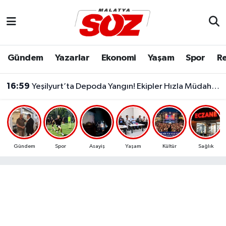
Asayiş
Malatya Nöbetçi Eczaneler
Gündem
Yazarlar
Ekonomi
Yaşam
Spor
Re
Bilim & Teknoloji
Malatya Hava Durumu
16:59
Yeşilyurt’ta Depoda Yangın! Ekipler Hızla Müdahale Etti
Dünya
Malatya Namaz Vakitleri
Eğitim
Malatya Trafik Yoğunluk Haritası
Ekonomi
Süper Lig Puan Durumu ve Fikstür
Gündem
Spor
Asayiş
Yaşam
Kültür
Sağlık
Gündem
Tüm Manşetler
Kültür & Sanat
Son Dakika Haberleri
Resmi İlanlar
Haber Arşivi