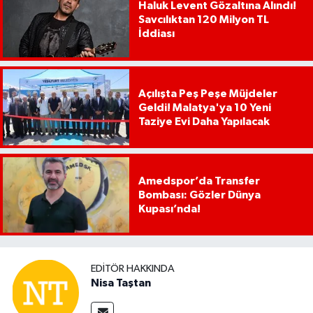
Haluk Levent Gözaltına Alındı!
Savcılıktan 120 Milyon TL
İddiası
Açılışta Peş Peşe Müjdeler
Geldi! Malatya'ya 10 Yeni
Taziye Evi Daha Yapılacak
Amedspor’da Transfer
Bombası: Gözler Dünya
Kupası’nda!
EDITÖR HAKKINDA
Nisa Taştan