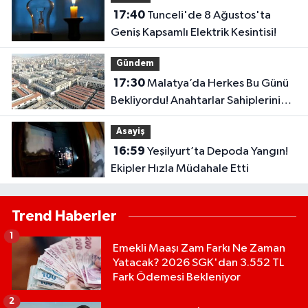
17:40
Tunceli'de 8 Ağustos'ta
Geniş Kapsamlı Elektrik Kesintisi!
Gündem
17:30
Malatya’da Herkes Bu Günü
Bekliyordu! Anahtarlar Sahiplerini
Buluyor
Asayiş
16:59
Yeşilyurt’ta Depoda Yangın!
Ekipler Hızla Müdahale Etti
Trend Haberler
1
Emekli Maaşı Zam Farkı Ne Zaman
Yatacak? 2026 SGK'dan 3.552 TL
Fark Ödemesi Bekleniyor
2