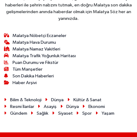
haberleri ile şehrin nabzını tutmak, en doğru Malatya son dakika
gelişmelerinden anında haberdar olmak için Malatya Söz her an
yanınızda.
Malatya Nöbetçi Eczaneler
Malatya Hava Durumu
Malatya Namaz Vakitleri
Malatya Trafik Yoğunluk Haritası
Puan Durumu ve Fikstür
Tüm Manşetler
Son Dakika Haberleri
Haber Arşivi
Bilim & Teknoloji
Dünya
Kültür & Sanat
Resmi İlanlar
Asayiş
Dünya
Ekonomi
Gündem
Sağlık
Siyaset
Spor
Yaşam