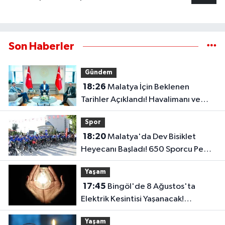
Son Haberler
Gündem
18:26
Malatya İçin Beklenen
Tarihler Açıklandı! Havalimanı ve
Çevre Yolu Açılıyor..
Spor
18:20
Malatya'da Dev Bisiklet
Heyecanı Başladı! 650 Sporcu Pedal
Çeviriyor..
Yaşam
17:45
Bingöl'de 8 Ağustos'ta
Elektrik Kesintisi Yaşanacak!
Karlıova'da 2 Köy Etkilenecek
Yaşam