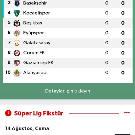
3
Başakşehir
0
0
4
Kocaelispor
0
0
5
Beşiktaş
0
0
6
Eyüpspor
0
0
7
Galatasaray
0
0
8
Çorum FK
0
0
9
Gaziantep FK
0
0
10
Alanyaspor
0
0
Detaylar için tıklayın
Süper Lig Fikstür
14 Ağustos, Cuma