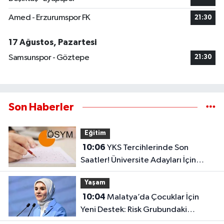
Amed - Erzurumspor FK
21:30
17 Ağustos, Pazartesi
Samsunspor - Göztepe
21:30
Son Haberler
Eğitim
10:06
YKS Tercihlerinde Son
Saatler! Üniversite Adayları İçin
Kritik Gün
Yaşam
10:04
Malatya’da Çocuklar İçin
Yeni Destek: Risk Grubundaki
Çocuklar Takipte!