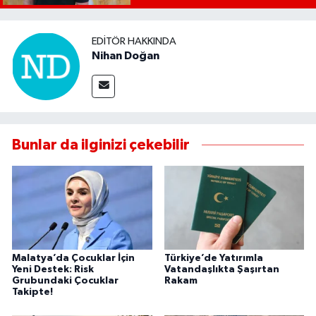
EDITÖR HAKKINDA
Nihan Doğan
Bunlar da ilginizi çekebilir
Malatya’da Çocuklar İçin
Türkiye’de Yatırımla
Yeni Destek: Risk
Vatandaşlıkta Şaşırtan
Grubundaki Çocuklar
Rakam
Takipte!