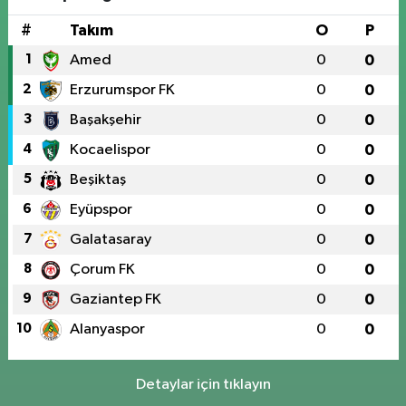
#
Takım
O
P
1
Amed
0
0
2
Erzurumspor FK
0
0
3
Başakşehir
0
0
4
Kocaelispor
0
0
5
Beşiktaş
0
0
6
Eyüpspor
0
0
7
Galatasaray
0
0
8
Çorum FK
0
0
9
Gaziantep FK
0
0
10
Alanyaspor
0
0
Detaylar için tıklayın