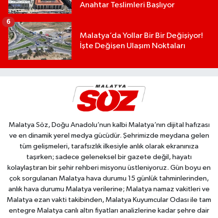
Anahtar Teslimleri Başlıyor
6
Malatya’da Yollar Bir Bir Değişiyor!
İşte Değişen Ulaşım Noktaları
Malatya Söz, Doğu Anadolu’nun kalbi Malatya’nın dijital hafızası
ve en dinamik yerel medya gücüdür. Şehrimizde meydana gelen
tüm gelişmeleri, tarafsızlık ilkesiyle anlık olarak ekranınıza
taşırken; sadece geleneksel bir gazete değil, hayatı
kolaylaştıran bir şehir rehberi misyonu üstleniyoruz. Gün boyu en
çok sorgulanan Malatya hava durumu 15 günlük tahminlerinden,
anlık hava durumu Malatya verilerine; Malatya namaz vakitleri ve
Malatya ezan vakti takibinden, Malatya Kuyumcular Odası ile tam
entegre Malatya canlı altın fiyatları analizlerine kadar şehre dair