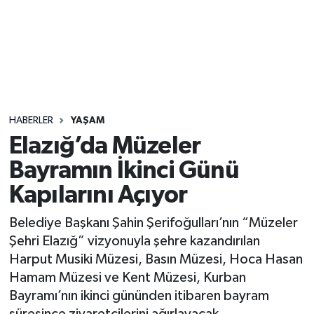
Sağlık
Seri İlan
Siyaset
HABERLER
YAŞAM
Spor
Elazığ’da Müzeler
Bayramın İkinci Günü
Yaşam
Kapılarını Açıyor
Belediye Başkanı Şahin Şerifoğulları’nın “Müzeler
Şehri Elazığ” vizyonuyla şehre kazandırılan
Harput Musiki Müzesi, Basın Müzesi, Hoca Hasan
Hamam Müzesi ve Kent Müzesi, Kurban
Bayramı’nın ikinci gününden itibaren bayram
süresince ziyaretçilerini ağırlayacak.