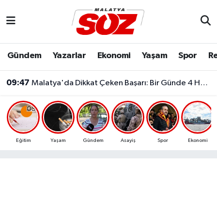
Asayiş
Malatya Nöbetçi Eczaneler
Gündem
Yazarlar
Ekonomi
Yaşam
Spor
Re
09:47
Bilim & Teknoloji
Malatya Hava Durumu
Malatya'da Dikkat Çeken Başarı: Bir Günde 4 Hayata Dokunan Operasyon
09:30
Arsenal'den Kenan Yıldız İçin 100 Milyon Euroluk Hamle
Dünya
Malatya Namaz Vakitleri
Eğitim
Malatya Trafik Yoğunluk Haritası
Ekonomi
Süper Lig Puan Durumu ve Fikstür
Eğitim
Yaşam
Gündem
Asayiş
Spor
Ekonomi
Gündem
Tüm Manşetler
Kültür & Sanat
Son Dakika Haberleri
Resmi İlanlar
Haber Arşivi