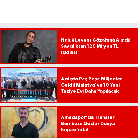
Haluk Levent Gözaltına Alındı!
Savcılıktan 120 Milyon TL
İddiası
Açılışta Peş Peşe Müjdeler
Geldi! Malatya'ya 10 Yeni
Taziye Evi Daha Yapılacak
Amedspor’da Transfer
Bombası: Gözler Dünya
Kupası’nda!