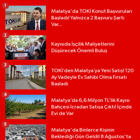
1
Malatya'da TOKİ Konut Başvuruları
Başladı! Yalnızca 2 Başvuru Şartı
Var...
2
Kayısıda İşçilik Maliyetlerini
Düşürecek Önemli Buluş
3
TOKİ’den Malatya’ya Yeni Satış! 120
Ay Vadeyle Ev Sahibi Olma Fırsatı
Başladı
4
Malatya’da 6,6 Milyon TL’lik Kayısı
Bahçesi İcradan Satışa Çıktı! İçinde
Evi de Var
5
Malatya'da Binlerce Kişinin
Beklediği Gün Geldi! 8 Ağustos'ta