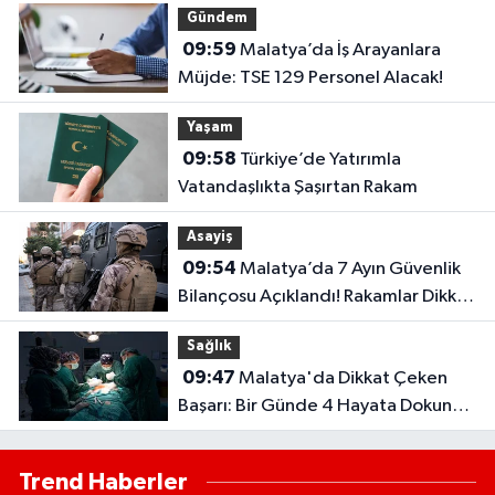
Gündem
09:59
Malatya’da İş Arayanlara
Müjde: TSE 129 Personel Alacak!
Yaşam
09:58
Türkiye’de Yatırımla
Vatandaşlıkta Şaşırtan Rakam
Asayiş
09:54
Malatya’da 7 Ayın Güvenlik
Bilançosu Açıklandı! Rakamlar Dikkat
Çekti
Sağlık
09:47
Malatya'da Dikkat Çeken
Başarı: Bir Günde 4 Hayata Dokunan
Operasyon
Trend Haberler