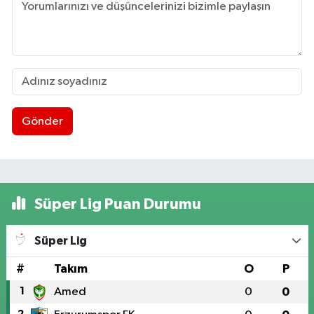
Gönder
Süper Lig Puan Durumu
Süper Lig
#
Takım
O
P
1
Amed
0
0