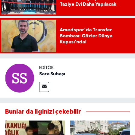
Taziye Evi Daha Yapılacak
Amedspor’da Transfer
Bombası: Gözler Dünya
Kupası’nda!
EDITÖR
Sara Subaşı
Bunlar da ilginizi çekebilir