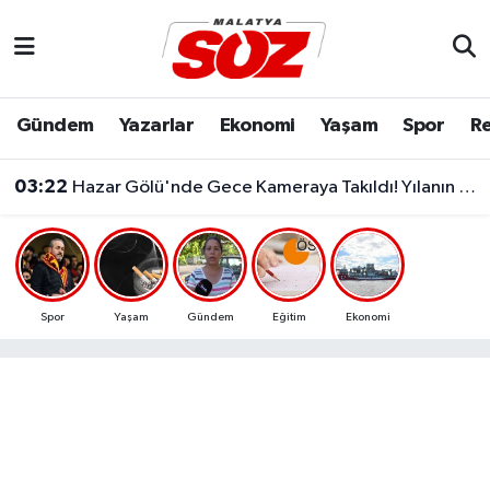
Asayiş
Malatya Nöbetçi Eczaneler
Gündem
Yazarlar
Ekonomi
Yaşam
Spor
Re
Bilim & Teknoloji
Malatya Hava Durumu
03:22
Hazar Gölü'nde Gece Kameraya Takıldı! Yılanın Balık Avı Şaşırttı
Dünya
Malatya Namaz Vakitleri
Eğitim
Malatya Trafik Yoğunluk Haritası
Ekonomi
Süper Lig Puan Durumu ve Fikstür
Spor
Yaşam
Gündem
Eğitim
Ekonomi
Gündem
Tüm Manşetler
Kültür & Sanat
Son Dakika Haberleri
Resmi İlanlar
Haber Arşivi