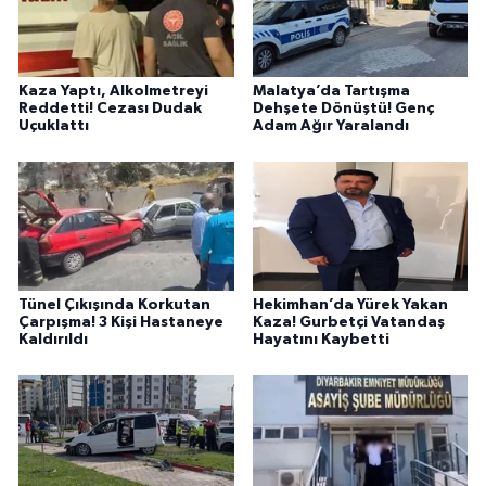
Kaza Yaptı, Alkolmetreyi
Malatya’da Tartışma
Reddetti! Cezası Dudak
Dehşete Dönüştü! Genç
Uçuklattı
Adam Ağır Yaralandı
Tünel Çıkışında Korkutan
Hekimhan’da Yürek Yakan
Çarpışma! 3 Kişi Hastaneye
Kaza! Gurbetçi Vatandaş
Kaldırıldı
Hayatını Kaybetti