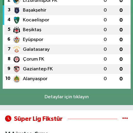
2
Erzurumspor FK
0
0
3
Başakşehir
0
0
4
Kocaelispor
0
0
5
Beşiktaş
0
0
6
Eyüpspor
0
0
7
Galatasaray
0
0
8
Çorum FK
0
0
9
Gaziantep FK
0
0
10
Alanyaspor
0
0
Detaylar için tıklayın
Süper Lig Fikstür