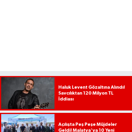
Haluk Levent Gözaltına Alındı!
Savcılıktan 120 Milyon TL
İddiası
Açılışta Peş Peşe Müjdeler
Geldi! Malatya'ya 10 Yeni