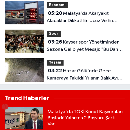
Ekonomi
05:20
Malatya’da Akaryakıt
Alacaklar Dikkat! En Ucuz Ve En
Pahalı İlçe Belli Oldu
Spor
03:26
Kayserispor Yönetiminden
Sezona Galibiyet Mesajı: "Bu Daha
Başlangıç"
Yaşam
03:22
Hazar Gölü'nde Gece
Kameraya Takıldı! Yılanın Balık Avı
Şaşırttı
Trend Haberler
1
Malatya'da TOKİ Konut Başvuruları
Başladı! Yalnızca 2 Başvuru Şartı
Var...