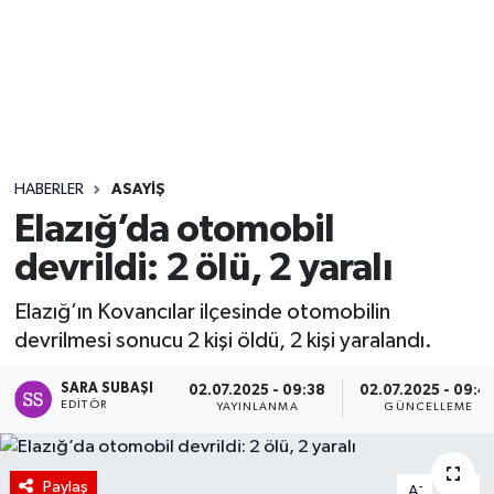
Sağlık
Seri İlan
Siyaset
HABERLER
ASAYIŞ
Spor
Elazığ’da otomobil
devrildi: 2 ölü, 2 yaralı
Yaşam
Elazığ’ın Kovancılar ilçesinde otomobilin
devrilmesi sonucu 2 kişi öldü, 2 kişi yaralandı.
SARA SUBAŞI
02.07.2025 - 09:38
02.07.2025 - 09:4
EDITÖR
YAYINLANMA
GÜNCELLEME
Paylaş
-
+
A
A