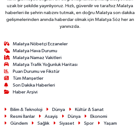
uzak bir şekilde yayınlıyoruz. Hızlı, güvenilir ve tarafsız Malatya
haberleri ile şehrin nabzını tutmak, en doğru Malatya son dakika
gelişmelerinden anında haberdar olmak için Malatya Söz her an
yanınızda.
Malatya Nöbetçi Eczaneler
Malatya Hava Durumu
Malatya Namaz Vakitleri
Malatya Trafik Yoğunluk Haritası
Puan Durumu ve Fikstür
Tüm Manşetler
Son Dakika Haberleri
Haber Arşivi
Bilim & Teknoloji
Dünya
Kültür & Sanat
Resmi İlanlar
Asayiş
Dünya
Ekonomi
Gündem
Sağlık
Siyaset
Spor
Yaşam