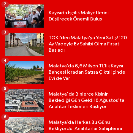
2
Kayısıda İşçilik Maliyetlerini
Düşürecek Önemli Buluş
3
TOKİ’den Malatya’ya Yeni Satış! 120
Ay Vadeyle Ev Sahibi Olma Fırsatı
Başladı
4
Malatya’da 6,6 Milyon TL’lik Kayısı
Bahçesi İcradan Satışa Çıktı! İçinde
Evi de Var
5
Malatya'da Binlerce Kişinin
Beklediği Gün Geldi! 8 Ağustos'ta
Anahtar Teslimleri Başlıyor
6
Malatya’da Herkes Bu Günü
Bekliyordu! Anahtarlar Sahiplerini