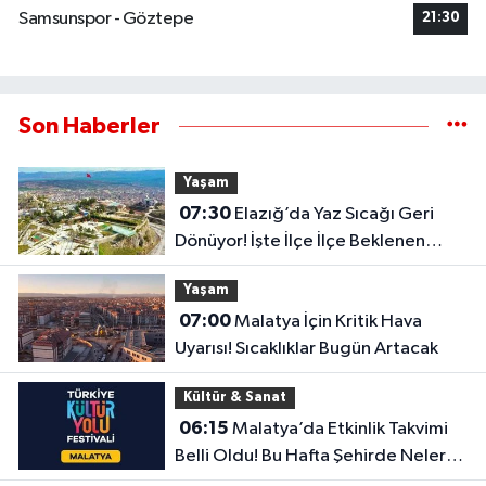
Samsunspor - Göztepe
21:30
Son Haberler
Yaşam
07:30
Elazığ’da Yaz Sıcağı Geri
Dönüyor! İşte İlçe İlçe Beklenen
Sıcaklıklar
Yaşam
07:00
Malatya İçin Kritik Hava
Uyarısı! Sıcaklıklar Bugün Artacak
Kültür & Sanat
06:15
Malatya’da Etkinlik Takvimi
Belli Oldu! Bu Hafta Şehirde Neler
Olacak?