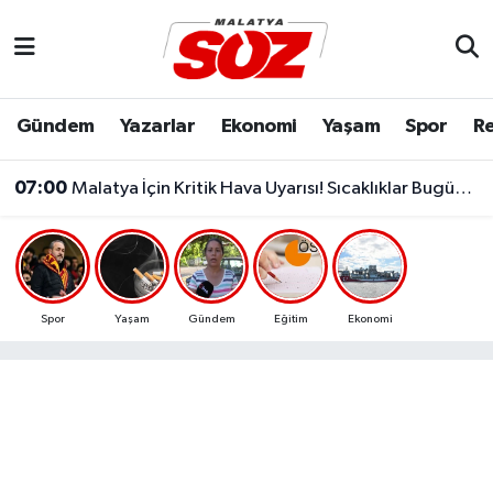
Asayiş
Malatya Nöbetçi Eczaneler
Gündem
Yazarlar
Ekonomi
Yaşam
Spor
Re
Bilim & Teknoloji
Malatya Hava Durumu
07:00
Malatya İçin Kritik Hava Uyarısı! Sıcaklıklar Bugün Artacak
Dünya
Malatya Namaz Vakitleri
Eğitim
Malatya Trafik Yoğunluk Haritası
Ekonomi
Süper Lig Puan Durumu ve Fikstür
Spor
Yaşam
Gündem
Eğitim
Ekonomi
Gündem
Tüm Manşetler
Kültür & Sanat
Son Dakika Haberleri
Resmi İlanlar
Haber Arşivi