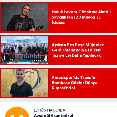
Haluk Levent Gözaltına Alındı!
Savcılıktan 120 Milyon TL
İddiası
Açılışta Peş Peşe Müjdeler
Geldi! Malatya'ya 10 Yeni
Taziye Evi Daha Yapılacak
Amedspor’da Transfer
Bombası: Gözler Dünya
Kupası’nda!
EDITÖR HAKKINDA
Ayşegül Aşantoğrul