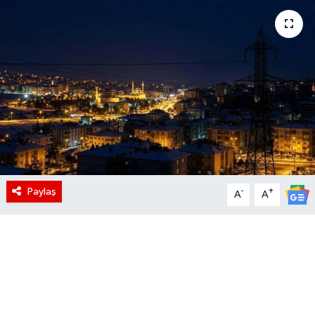
Paylaş
-
+
A
A