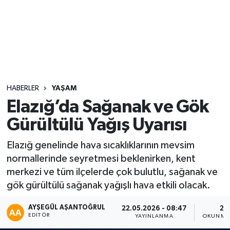
Sağlık
Seri İlan
Siyaset
HABERLER
YAŞAM
Spor
Elazığ’da Sağanak ve Gök
Gürültülü Yağış Uyarısı
Yaşam
Elazığ genelinde hava sıcaklıklarının mevsim
normallerinde seyretmesi beklenirken, kent
merkezi ve tüm ilçelerde çok bulutlu, sağanak ve
gök gürültülü sağanak yağışlı hava etkili olacak.
AYŞEGÜL AŞANTOĞRUL
22.05.2026 - 08:47
2 
EDITÖR
YAYINLANMA
OKUNMA 