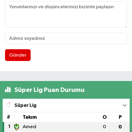
Gönder
Süper Lig Puan Durumu
Süper Lig
#
Takım
O
P
1
Amed
0
0