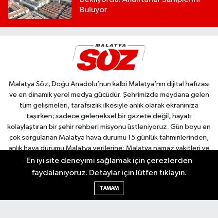
Buluyor
Malatya Söz, Doğu Anadolu’nun kalbi Malatya’nın dijital hafızası
ve en dinamik yerel medya gücüdür. Şehrimizde meydana gelen
tüm gelişmeleri, tarafsızlık ilkesiyle anlık olarak ekranınıza
taşırken; sadece geleneksel bir gazete değil, hayatı
kolaylaştıran bir şehir rehberi misyonu üstleniyoruz. Gün boyu en
çok sorgulanan Malatya hava durumu 15 günlük tahminlerinden,
anlık hava durumu Malatya verilerine; Malatya namaz vakitleri ve
Malatya ezan vakti takibinden, Malatya Kuyumcular Odası ile tam
En iyi site deneyimi sağlamak için çerezlerden
entegre Malatya canlı altın fiyatları analizlerine kadar şehre dair
faydalanıyoruz. Detaylar için lütfen tıklayın.
tüm dinamik verilere tek tıkla ulaşabilirsiniz. Bölgenin en hassas
TAMAM
kırılma noktalarından biri olan son dakika deprem Malatya
güncellemeleri, kent ekonomisine yön veren Malatya iş ilanları,
Malatya Valisi tarafından yapılan resmi açıklamalar ve şehir içi yol