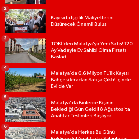
2
Kayısıda İşçilik Maliyetlerini
Düşürecek Önemli Buluş
3
TOKİ’den Malatya’ya Yeni Satış! 120
Ay Vadeyle Ev Sahibi Olma Fırsatı
Başladı
4
Malatya’da 6,6 Milyon TL’lik Kayısı
Bahçesi İcradan Satışa Çıktı! İçinde
Evi de Var
5
Malatya'da Binlerce Kişinin
Beklediği Gün Geldi! 8 Ağustos'ta
Anahtar Teslimleri Başlıyor
6
Malatya’da Herkes Bu Günü
Bekliyordu! Anahtarlar Sahiplerini