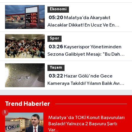
Olacak?
Ekonomi
05:20
Malatya’da Akaryakıt
Alacaklar Dikkat! En Ucuz Ve En
Pahalı İlçe Belli Oldu
Spor
03:26
Kayserispor Yönetiminden
Sezona Galibiyet Mesajı: "Bu Daha
Başlangıç"
Yaşam
03:22
Hazar Gölü'nde Gece
Kameraya Takıldı! Yılanın Balık Avı
Şaşırttı
Trend Haberler
1
Malatya'da TOKİ Konut Başvuruları
Başladı! Yalnızca 2 Başvuru Şartı
Var...