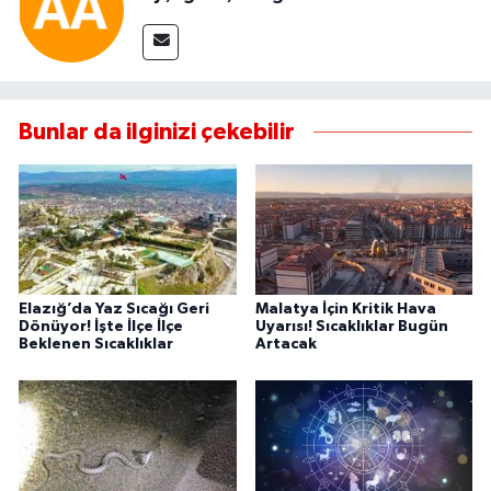
Bunlar da ilginizi çekebilir
Elazığ’da Yaz Sıcağı Geri
Malatya İçin Kritik Hava
Dönüyor! İşte İlçe İlçe
Uyarısı! Sıcaklıklar Bugün
Beklenen Sıcaklıklar
Artacak