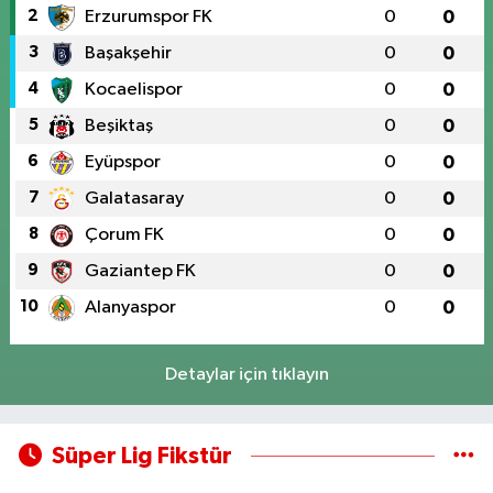
2
Erzurumspor FK
0
0
3
Başakşehir
0
0
4
Kocaelispor
0
0
5
Beşiktaş
0
0
6
Eyüpspor
0
0
7
Galatasaray
0
0
8
Çorum FK
0
0
9
Gaziantep FK
0
0
10
Alanyaspor
0
0
Detaylar için tıklayın
Süper Lig Fikstür