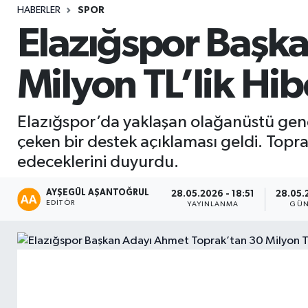
HABERLER
SPOR
Sağlık
Elazığspor Başk
Seri İlan
Milyon TL’lik Hi
Siyaset
Elazığspor’da yaklaşan olağanüstü genel
Spor
çeken bir destek açıklaması geldi. Top
edeceklerini duyurdu.
Yaşam
AYŞEGÜL AŞANTOĞRUL
28.05.2026 - 18:51
28.05.
EDITÖR
YAYINLANMA
GÜN