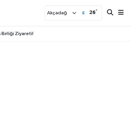
°
26
r
Akçadağ
irliği Ziyareti!