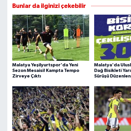
Bunlar da ilginizi çekebilir
Malatya Yeşilyurtspor'da Yeni
Malatya'da Ulus
Sezon Mesaisi! Kampta Tempo
Dağ Bisikleti Yarı
Zirveye Çıktı
Sürüşü Düzenle