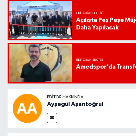
EDITÖRÜN SEÇTIĞI
Açılışta Peş Peşe Müj
Daha Yapılacak
EDITÖRÜN SEÇTIĞI
Amedspor’da Transfe
EDITÖR HAKKINDA
Ayşegül Aşantoğrul