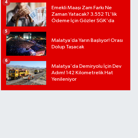
4
Emekli Maaşı Zam Farkı Ne
Zaman Yatacak? 3.552 TL'lik
Ödeme İçin Gözler SGK'da
5
Malatya’da Yarın Başlıyor! Orası
Dolup Taşacak
6
Malatya'da Demiryolu İçin Dev
Adım! 142 Kilometrelik Hat
Yenileniyor