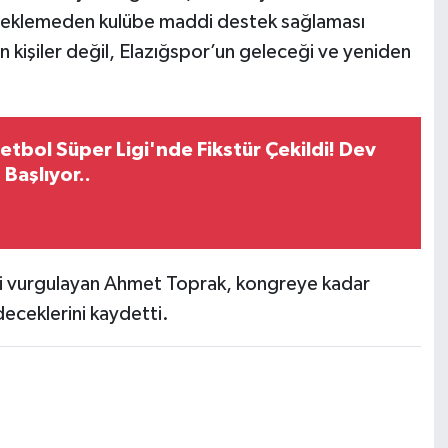
 beklemeden kulübe maddi destek sağlaması
 kişiler değil, Elazığspor’un geleceği ve yeniden
etbol Süper Ligi'nde Fikstür Çekildi! Dev
 Başlıyor..
erini vurgulayan Ahmet Toprak, kongreye kadar
eceklerini kaydetti.