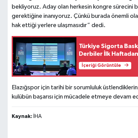
bekliyoruz. Aday olan herkesin kongre sürecini
gerektiğine inanıyoruz. Çünkü burada önemli olan
hak ettiği yerlere ulaşmasıdır” dedi.
Türkiye Sigorta Bask
Derbiler İlk Haftadan
İçeriği Görüntüle
Elazığspor için tarihi bir sorumluluk üstlendikl
kulübün başarısı için mücadele etmeye devam ed
Kaynak:
İHA