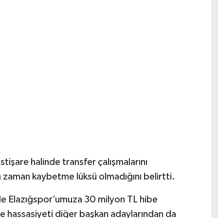
işare halinde transfer çalışmalarını
n zaman kaybetme lüksü olmadığını belirtti.
de Elazığspor’umuza 30 milyon TL hibe
ve hassasiyeti diğer başkan adaylarından da