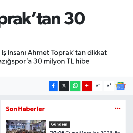
prak’tan 30
 iş insanı Ahmet Toprak’tan dikkat
azığspor’a 30 milyon TL hibe
-
+
A
A
Son Haberler
Gündem
20:45