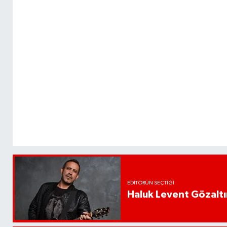
EDITÖRÜN SEÇTIĞI
Haluk Levent Gözaltın