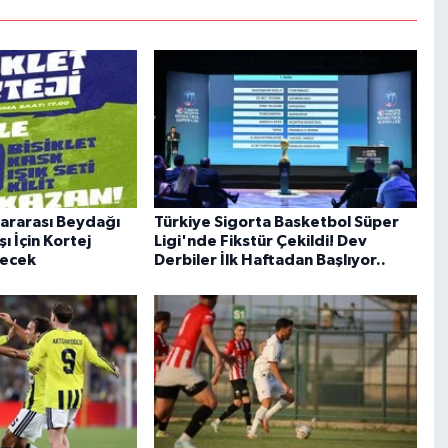
lararası Beydağı
Türkiye Sigorta Basketbol Süper
şı İçin Kortej
Ligi'nde Fikstür Çekildi! Dev
necek
Derbiler İlk Haftadan Başlıyor..