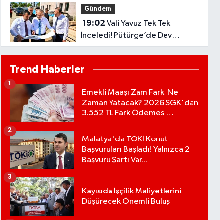
Gündem
19:02
Vali Yavuz Tek Tek
İnceledi! Pütürge’de Dev
Yatırımlar Masada..
Trend Haberler
1
Emekli Maaşı Zam Farkı Ne
Zaman Yatacak? 2026 SGK'dan
3.552 TL Fark Ödemesi
Bekleniyor
2
Malatya'da TOKİ Konut
Başvuruları Başladı! Yalnızca 2
Başvuru Şartı Var...
3
Kayısıda İşçilik Maliyetlerini
Düşürecek Önemli Buluş