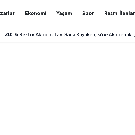
zarlar
Ekonomi
Yaşam
Spor
Resmi İlanla
20:16
Rektör Akpolat’tan Gana Büyükelçisi’ne Akademik İş B