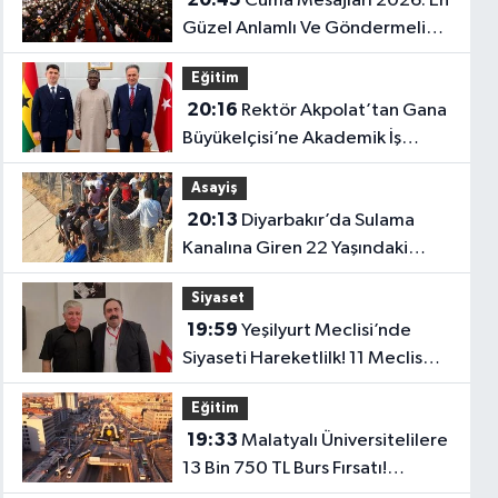
Cuma Mesajları 2026: En
Güzel Anlamlı Ve Göndermeli
Cuma Sözleri..
Eğitim
20:16
Rektör Akpolat’tan Gana
Büyükelçisi’ne Akademik İş
Birliği Ziyareti!
Asayiş
20:13
Diyarbakır’da Sulama
Kanalına Giren 22 Yaşındaki
Genç Hayatını Kaybetti!
Siyaset
19:59
Yeşilyurt Meclisi’nde
Siyaseti Hareketlilk! 11 Meclis
Üyesi Yeni Parti’ye Katıldı..
Eğitim
19:33
Malatyalı Üniversitelilere
13 Bin 750 TL Burs Fırsatı!
Başvurular Başlıyor...