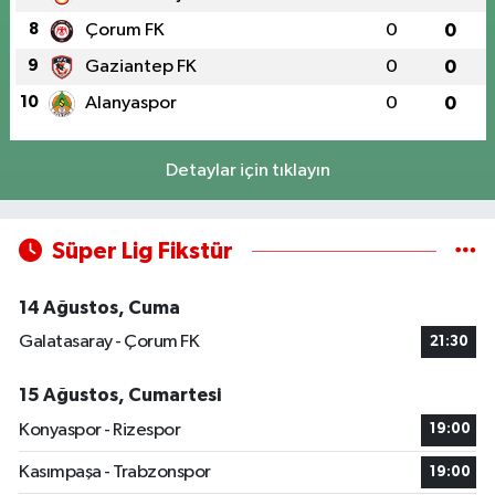
8
Çorum FK
0
0
9
Gaziantep FK
0
0
10
Alanyaspor
0
0
Detaylar için tıklayın
Süper Lig Fikstür
14 Ağustos, Cuma
Galatasaray - Çorum FK
21:30
15 Ağustos, Cumartesi
Konyaspor - Rizespor
19:00
Kasımpaşa - Trabzonspor
19:00