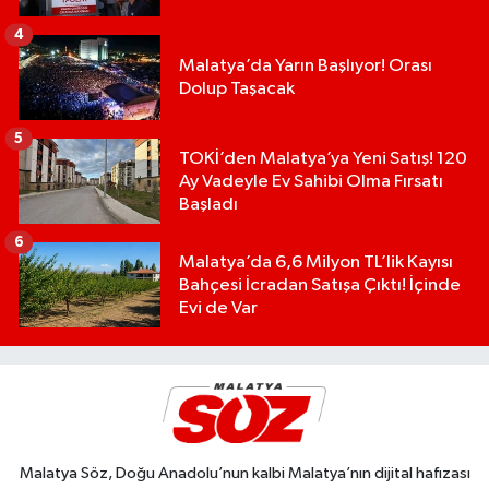
4
Malatya’da Yarın Başlıyor! Orası
Dolup Taşacak
5
TOKİ’den Malatya’ya Yeni Satış! 120
Ay Vadeyle Ev Sahibi Olma Fırsatı
Başladı
6
Malatya’da 6,6 Milyon TL’lik Kayısı
Bahçesi İcradan Satışa Çıktı! İçinde
Evi de Var
Malatya Söz, Doğu Anadolu’nun kalbi Malatya’nın dijital hafızası