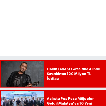
Haluk Levent Gözaltına Alındı!
Savcılıktan 120 Milyon TL
İddiası
Açılışta Peş Peşe Müjdeler
Geldi! Malatya'ya 10 Yeni