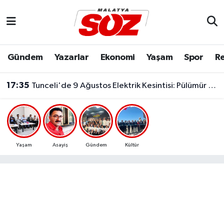
Asayiş
Malatya Nöbetçi Eczaneler
Gündem
Yazarlar
Ekonomi
Yaşam
Spor
Re
Bilim & Teknoloji
Malatya Hava Durumu
17:35
Tunceli'de 9 Ağustos Elektrik Kesintisi: Pülümür ve Çemişgezek'te Çok Sayıda Yerleşim Etkilenecek
Dünya
Malatya Namaz Vakitleri
Eğitim
Malatya Trafik Yoğunluk Haritası
Ekonomi
Süper Lig Puan Durumu ve Fikstür
Yaşam
Asayiş
Gündem
Kültür
Gündem
Tüm Manşetler
Kültür & Sanat
Son Dakika Haberleri
Resmi İlanlar
Haber Arşivi