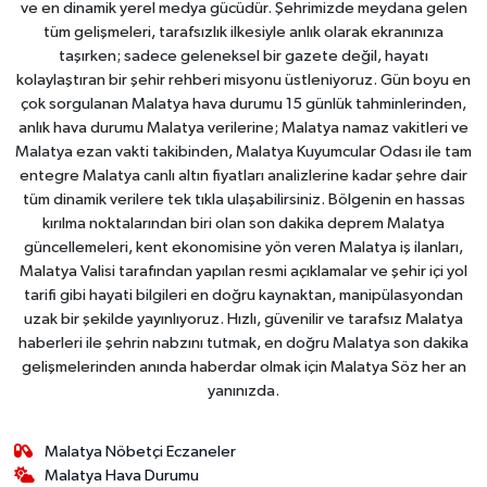
ve en dinamik yerel medya gücüdür. Şehrimizde meydana gelen
tüm gelişmeleri, tarafsızlık ilkesiyle anlık olarak ekranınıza
taşırken; sadece geleneksel bir gazete değil, hayatı
kolaylaştıran bir şehir rehberi misyonu üstleniyoruz. Gün boyu en
çok sorgulanan Malatya hava durumu 15 günlük tahminlerinden,
anlık hava durumu Malatya verilerine; Malatya namaz vakitleri ve
Malatya ezan vakti takibinden, Malatya Kuyumcular Odası ile tam
entegre Malatya canlı altın fiyatları analizlerine kadar şehre dair
tüm dinamik verilere tek tıkla ulaşabilirsiniz. Bölgenin en hassas
kırılma noktalarından biri olan son dakika deprem Malatya
güncellemeleri, kent ekonomisine yön veren Malatya iş ilanları,
Malatya Valisi tarafından yapılan resmi açıklamalar ve şehir içi yol
tarifi gibi hayati bilgileri en doğru kaynaktan, manipülasyondan
uzak bir şekilde yayınlıyoruz. Hızlı, güvenilir ve tarafsız Malatya
haberleri ile şehrin nabzını tutmak, en doğru Malatya son dakika
gelişmelerinden anında haberdar olmak için Malatya Söz her an
yanınızda.
Malatya Nöbetçi Eczaneler
Malatya Hava Durumu