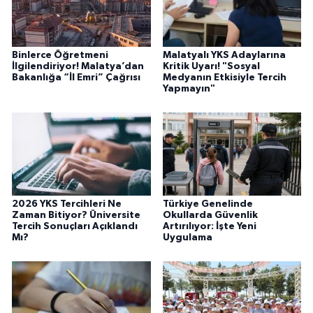
Binlerce Öğretmeni
Malatyalı YKS Adaylarına
İlgilendiriyor! Malatya’dan
Kritik Uyarı! "Sosyal
Bakanlığa “İl Emri” Çağrısı
Medyanın Etkisiyle Tercih
Yapmayın"
2026 YKS Tercihleri Ne
Türkiye Genelinde
Zaman Bitiyor? Üniversite
Okullarda Güvenlik
Tercih Sonuçları Açıklandı
Artırılıyor: İşte Yeni
Mı?
Uygulama