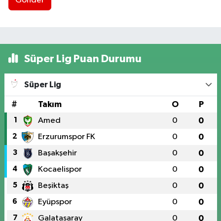
Gönder
Süper Lig Puan Durumu
Süper Lig
#
Takım
O
P
1
Amed
0
0
2
Erzurumspor FK
0
0
3
Başakşehir
0
0
4
Kocaelispor
0
0
5
Beşiktaş
0
0
6
Eyüpspor
0
0
7
Galatasaray
0
0