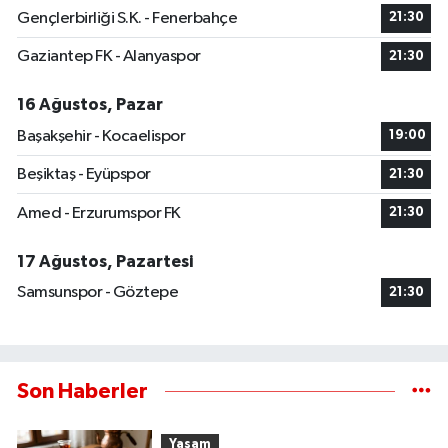
Gençlerbirliği S.K. - Fenerbahçe
21:30
Gaziantep FK - Alanyaspor
21:30
16 Ağustos, Pazar
Başakşehir - Kocaelispor
19:00
Beşiktaş - Eyüpspor
21:30
Amed - Erzurumspor FK
21:30
17 Ağustos, Pazartesi
Samsunspor - Göztepe
21:30
Son Haberler
Yaşam