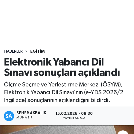
Sağlık
Seri İlan
Siyaset
HABERLER
EĞITIM
Spor
Elektronik Yabancı Dil
Sınavı sonuçları açıklandı
Yaşam
Ölçme Seçme ve Yerleştirme Merkezi (ÖSYM),
Elektronik Yabancı Dil Sınavı'nın (e-YDS 2026/2
İngilizce) sonuçlarının açıklandığını bildirdi.
SEHER AKBALIK
15.02.2026 - 09:30
MUHABIR
YAYINLANMA