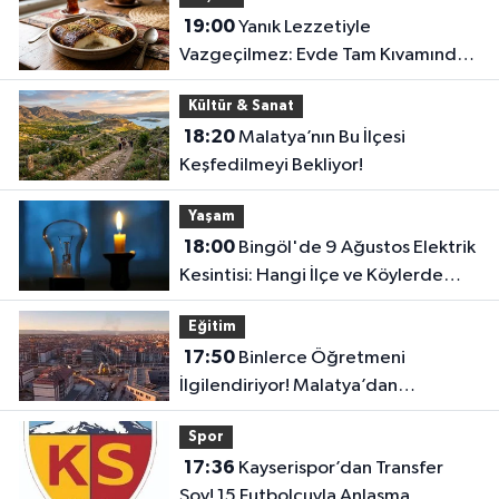
19:00
Yanık Lezzetiyle
Vazgeçilmez: Evde Tam Kıvamında
Kazandibi Tarifi
Kültür & Sanat
18:20
Malatya’nın Bu İlçesi
Keşfedilmeyi Bekliyor!
Yaşam
18:00
Bingöl'de 9 Ağustos Elektrik
Kesintisi: Hangi İlçe ve Köylerde
Elektrikler Kesilecek?
Eğitim
17:50
Binlerce Öğretmeni
İlgilendiriyor! Malatya’dan
Bakanlığa “İl Emri” Çağrısı
Spor
17:36
Kayserispor’dan Transfer
Şov! 15 Futbolcuyla Anlaşma