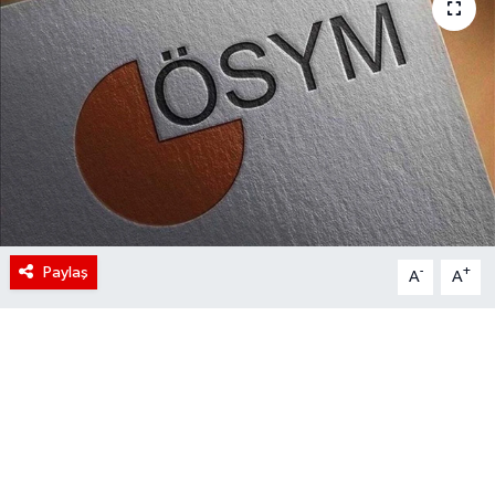
Paylaş
-
+
A
A