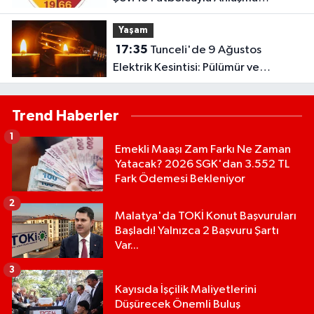
Sağlandı
Yaşam
17:35
Tunceli'de 9 Ağustos
Elektrik Kesintisi: Pülümür ve
Çemişgezek'te Çok Sayıda Yerleşim
Etkilenecek
Trend Haberler
1
Emekli Maaşı Zam Farkı Ne Zaman
Yatacak? 2026 SGK'dan 3.552 TL
Fark Ödemesi Bekleniyor
2
Malatya'da TOKİ Konut Başvuruları
Başladı! Yalnızca 2 Başvuru Şartı
Var...
3
Kayısıda İşçilik Maliyetlerini
Düşürecek Önemli Buluş