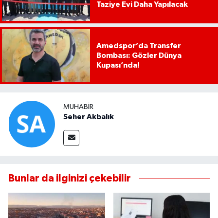
Taziye Evi Daha Yapılacak
Amedspor’da Transfer
Bombası: Gözler Dünya
Kupası’nda!
MUHABIR
Seher Akbalık
Bunlar da ilginizi çekebilir