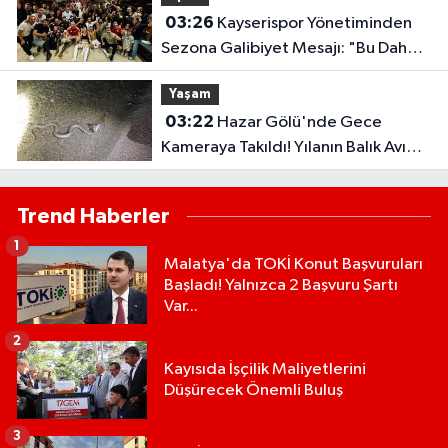
03:26
Kayserispor Yönetiminden
Sezona Galibiyet Mesajı: "Bu Daha
Başlangıç"
Yaşam
03:22
Hazar Gölü'nde Gece
Kameraya Takıldı! Yılanın Balık Avı
Şaşırttı
Trend Haberler
1
Malatya'da TOKİ Konut Başvuruları
Başladı! Yalnızca 2 Başvuru Şartı
Var...
2
Kayısıda İşçilik Maliyetlerini
Düşürecek Önemli Buluş
3