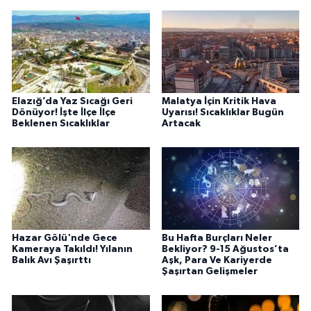
Elazığ’da Yaz Sıcağı Geri
Malatya İçin Kritik Hava
Dönüyor! İşte İlçe İlçe
Uyarısı! Sıcaklıklar Bugün
Beklenen Sıcaklıklar
Artacak
Hazar Gölü'nde Gece
Bu Hafta Burçları Neler
Kameraya Takıldı! Yılanın
Bekliyor? 9-15 Ağustos’ta
Balık Avı Şaşırttı
Aşk, Para Ve Kariyerde
Şaşırtan Gelişmeler