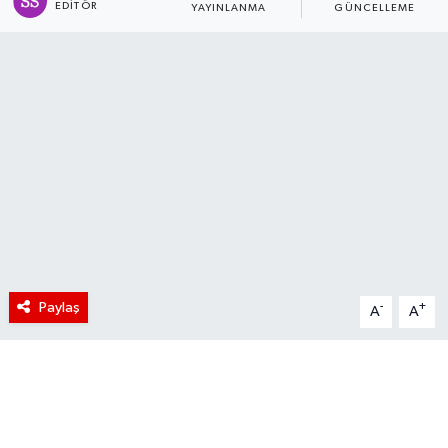
EDITÖR
YAYINLANMA
GÜNCELLEME
Paylaş
-
+
A
A