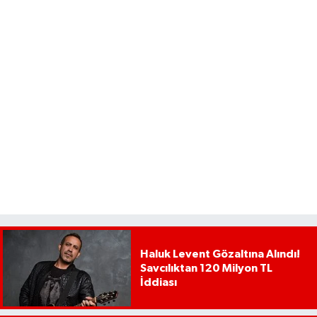
Haluk Levent Gözaltına Alındı!
Savcılıktan 120 Milyon TL
İddiası