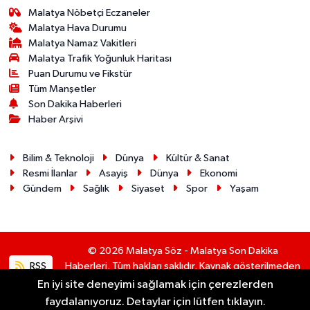
Malatya Nöbetçi Eczaneler
Malatya Hava Durumu
Malatya Namaz Vakitleri
Malatya Trafik Yoğunluk Haritası
Puan Durumu ve Fikstür
Tüm Manşetler
Son Dakika Haberleri
Haber Arşivi
Bilim & Teknoloji
Dünya
Kültür & Sanat
Resmi İlanlar
Asayiş
Dünya
Ekonomi
Gündem
Sağlık
Siyaset
Spor
Yaşam
© 2026 Malatya Söz - Malatya Son Dakika
RSS
Haberleri. Tüm hakları saklıdır. Kaynak gösterilmeden
alıntı yapılamaz.
En iyi site deneyimi sağlamak için çerezlerden
faydalanıyoruz. Detaylar için lütfen tıklayın.