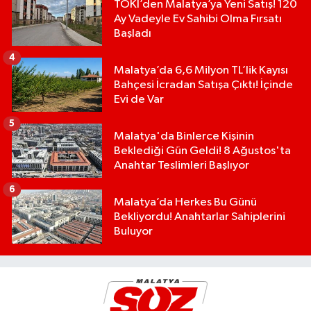
TOKİ’den Malatya’ya Yeni Satış! 120
Ay Vadeyle Ev Sahibi Olma Fırsatı
Başladı
4
Malatya’da 6,6 Milyon TL’lik Kayısı
Bahçesi İcradan Satışa Çıktı! İçinde
Evi de Var
5
Malatya'da Binlerce Kişinin
Beklediği Gün Geldi! 8 Ağustos'ta
Anahtar Teslimleri Başlıyor
6
Malatya’da Herkes Bu Günü
Bekliyordu! Anahtarlar Sahiplerini
Buluyor