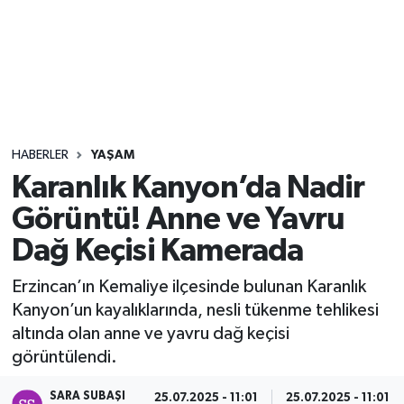
Sağlık
Seri İlan
Siyaset
HABERLER
YAŞAM
Spor
Karanlık Kanyon’da Nadir
Görüntü! Anne ve Yavru
Yaşam
Dağ Keçisi Kamerada
Erzincan’ın Kemaliye ilçesinde bulunan Karanlık
Kanyon’un kayalıklarında, nesli tükenme tehlikesi
altında olan anne ve yavru dağ keçisi
görüntülendi.
SARA SUBAŞI
25.07.2025 - 11:01
25.07.2025 - 11:01