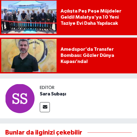
Açılışta Peş Peşe Müjdeler
Geldi! Malatya'ya 10 Yeni
Taziye Evi Daha Yapılacak
Amedspor’da Transfer
Bombası: Gözler Dünya
Kupası’nda!
EDITÖR
Sara Subaşı
Bunlar da ilginizi çekebilir