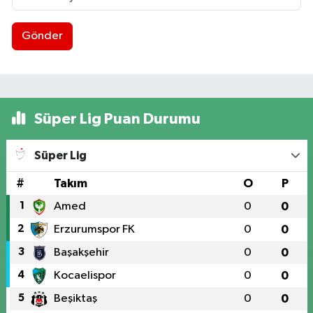
Gönder
Süper Lig Puan Durumu
Süper Lig
#
Takım
O
P
1
Amed
0
0
2
Erzurumspor FK
0
0
3
Başakşehir
0
0
4
Kocaelispor
0
0
5
Beşiktaş
0
0