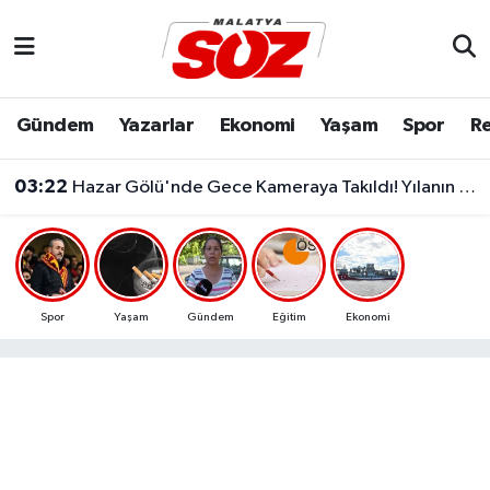
Asayiş
Malatya Nöbetçi Eczaneler
Gündem
Yazarlar
Ekonomi
Yaşam
Spor
Re
Bilim & Teknoloji
Malatya Hava Durumu
03:22
Hazar Gölü'nde Gece Kameraya Takıldı! Yılanın Balık Avı Şaşırttı
Dünya
Malatya Namaz Vakitleri
Eğitim
Malatya Trafik Yoğunluk Haritası
Ekonomi
Süper Lig Puan Durumu ve Fikstür
Spor
Yaşam
Gündem
Eğitim
Ekonomi
Gündem
Tüm Manşetler
Kültür & Sanat
Son Dakika Haberleri
Resmi İlanlar
Haber Arşivi