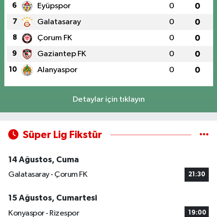
6
Eyüpspor
0
0
7
Galatasaray
0
0
8
Çorum FK
0
0
9
Gaziantep FK
0
0
10
Alanyaspor
0
0
Detaylar için tıklayın
Süper Lig Fikstür
14 Ağustos, Cuma
Galatasaray - Çorum FK
21:30
15 Ağustos, Cumartesi
Konyaspor - Rizespor
19:00