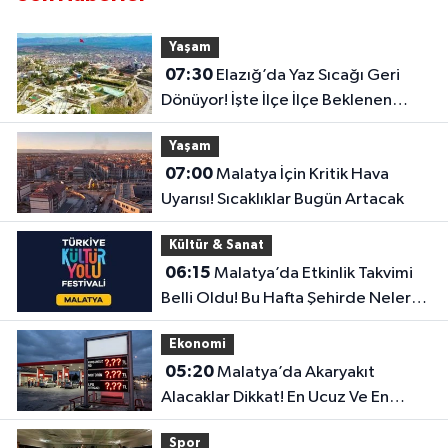
Yaşam
07:30
Elazığ’da Yaz Sıcağı Geri
Dönüyor! İşte İlçe İlçe Beklenen
Sıcaklıklar
Yaşam
07:00
Malatya İçin Kritik Hava
Uyarısı! Sıcaklıklar Bugün Artacak
Kültür & Sanat
06:15
Malatya’da Etkinlik Takvimi
Belli Oldu! Bu Hafta Şehirde Neler
Olacak?
Ekonomi
05:20
Malatya’da Akaryakıt
Alacaklar Dikkat! En Ucuz Ve En
Pahalı İlçe Belli Oldu
Spor