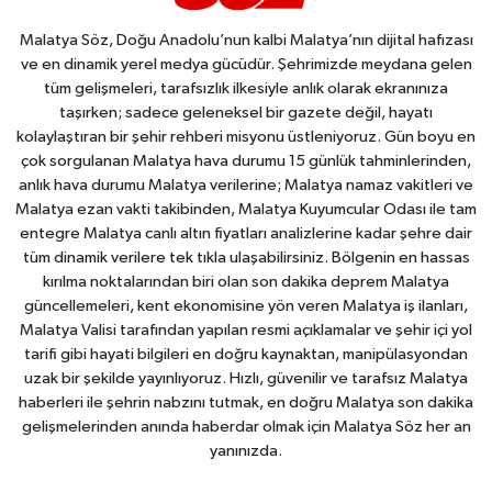
Malatya Söz, Doğu Anadolu’nun kalbi Malatya’nın dijital hafızası
ve en dinamik yerel medya gücüdür. Şehrimizde meydana gelen
tüm gelişmeleri, tarafsızlık ilkesiyle anlık olarak ekranınıza
taşırken; sadece geleneksel bir gazete değil, hayatı
kolaylaştıran bir şehir rehberi misyonu üstleniyoruz. Gün boyu en
çok sorgulanan Malatya hava durumu 15 günlük tahminlerinden,
anlık hava durumu Malatya verilerine; Malatya namaz vakitleri ve
Malatya ezan vakti takibinden, Malatya Kuyumcular Odası ile tam
entegre Malatya canlı altın fiyatları analizlerine kadar şehre dair
tüm dinamik verilere tek tıkla ulaşabilirsiniz. Bölgenin en hassas
kırılma noktalarından biri olan son dakika deprem Malatya
güncellemeleri, kent ekonomisine yön veren Malatya iş ilanları,
Malatya Valisi tarafından yapılan resmi açıklamalar ve şehir içi yol
tarifi gibi hayati bilgileri en doğru kaynaktan, manipülasyondan
uzak bir şekilde yayınlıyoruz. Hızlı, güvenilir ve tarafsız Malatya
haberleri ile şehrin nabzını tutmak, en doğru Malatya son dakika
gelişmelerinden anında haberdar olmak için Malatya Söz her an
yanınızda.