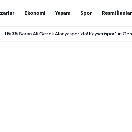
zarlar
Ekonomi
Yaşam
Spor
Resmi İlanla
16:35
Baran Ali Gezek Alanyaspor'da! Kayserispor'un Genç Yı