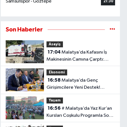
Samsunspor - Göztepe
21:30
Son Haberler
Asayiş
17:04
Malatya’da Kafasını İş
Makinesinin Camına Çarptı:
Hastaneden Döndü, Yeniden
Ekonomi
Fenalaştı!
16:58
Malatya’da Genç
Girişimcilere Yeni Destek!
Boyraz Projesini Açıkladı..
Yaşam
16:56
# Malatya’da Yaz Kur’an
Kursları Coşkulu Programla Sona
Erdi