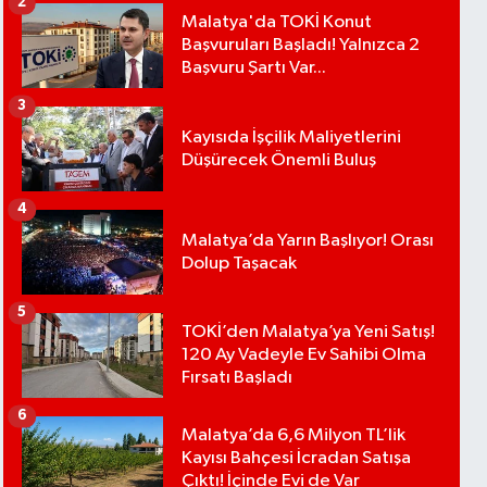
2
Malatya'da TOKİ Konut
Başvuruları Başladı! Yalnızca 2
Başvuru Şartı Var...
3
Kayısıda İşçilik Maliyetlerini
Düşürecek Önemli Buluş
4
Malatya’da Yarın Başlıyor! Orası
Dolup Taşacak
5
TOKİ’den Malatya’ya Yeni Satış!
120 Ay Vadeyle Ev Sahibi Olma
Fırsatı Başladı
6
Malatya’da 6,6 Milyon TL’lik
Kayısı Bahçesi İcradan Satışa
Çıktı! İçinde Evi de Var