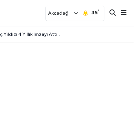
°
35
r
Akçadağ
ldızı 4 Yıllık İmzayı Attı..