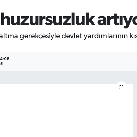
 huzursuzluk artıy
tma gerekçesiyle devlet yardımlarının kıs
14:08
ME