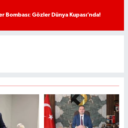
r Bombası: Gözler Dünya Kupası’nda!