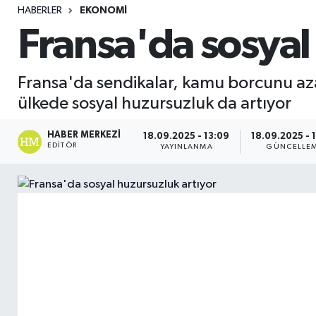
HABERLER
EKONOMI
Sağlık
Fransa'da sosyal
Seri İlan
Fransa'da sendikalar, kamu borcunu azal
Siyaset
ülkede sosyal huzursuzluk da artıyor
Spor
HABER MERKEZI
18.09.2025 - 13:09
18.09.2025 - 
EDITÖR
YAYINLANMA
GÜNCELLE
Yaşam