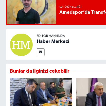
EDITÖRÜN SEÇTIĞI
Amedspor’da Transfe
EDITÖR HAKKINDA
Haber Merkezi
Bunlar da ilginizi çekebilir