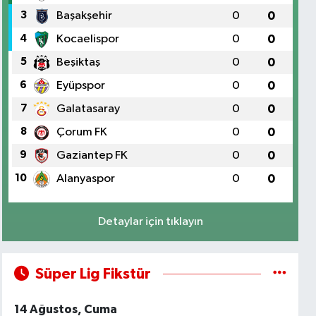
3
Başakşehir
0
0
4
Kocaelispor
0
0
5
Beşiktaş
0
0
6
Eyüpspor
0
0
7
Galatasaray
0
0
8
Çorum FK
0
0
9
Gaziantep FK
0
0
10
Alanyaspor
0
0
Detaylar için tıklayın
Süper Lig Fikstür
14 Ağustos, Cuma