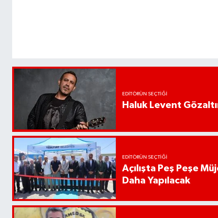
EDITÖRÜN SEÇTIĞI
Haluk Levent Gözaltın
EDITÖRÜN SEÇTIĞI
Açılışta Peş Peşe Müj
Daha Yapılacak