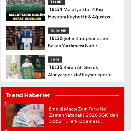
Yaşam
16:54
Malatya'da 14 Kişi
Hayatını Kaybetti: 8 Ağustos
2026 Vefat Edenler Listesi!
Gündem
16:50
Şehir Kütüphanesine
Bakan Yardımcısı Nadir
Alpaslan'dan Tam Not
Spor
16:35
Baran Ali Gezek
Alanyaspor'da! Kayserispor'un
Genç Yıldızı 4 Yıllık İmzayı Attı..
Trend Haberler
1
Emekli Maaşı Zam Farkı Ne
Zaman Yatacak? 2026 SGK'dan
3.552 TL Fark Ödemesi
Bekleniyor