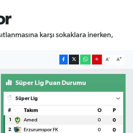
or
ıtlanmasına karşı sokaklara inerken,
-
+
A
A
Süper Lig Puan Durumu
Süper Lig
#
Takım
O
P
1
Amed
0
0
2
Erzurumspor FK
0
0