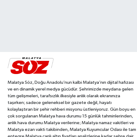
Malatya Söz, Doğu Anadolu’nun kalbi Malatya’nın dijital hafızası
ve en dinamik yerel medya gücüdür. Şehrimizde meydana gelen
tüm gelişmeleri, tarafsızlık ilkesiyle anlık olarak ekranınıza
taşırken; sadece geleneksel bir gazete değil, hayatı
kolaylaştıran bir şehir rehberi misyonu üstleniyoruz. Gün boyu en
çok sorgulanan Malatya hava durumu 15 günlük tahminlerinden,
anlık hava durumu Malatya verilerine; Malatya namaz vakitleri ve
Malatya ezan vakti takibinden, Malatya Kuyumcular Odası ile tam
entegre Malatya canlı altın fiyatları analizlerine kadar şehre dair