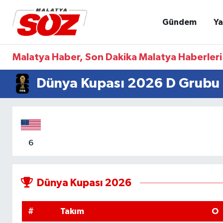
Gündem
Ya
Asayiş
Malatya Nöbetçi Eczaneler
Malatya Haber, Son Dakika Malatya Haberleri
Bilim & Teknoloji
Malatya Hava Durumu
Dünya Kupası 2026 D Grubu 
Dünya
Malatya Namaz Vakitleri
Eğitim
Malatya Trafik Yoğunluk Haritası
Ekonomi
Süper Lig Puan Durumu ve Fikstür
6
Gündem
Tüm Manşetler
Dünya Kupası 2026
Kültür & Sanat
Son Dakika Haberleri
#
Takım
O
Resmi İlanlar
Haber Arşivi