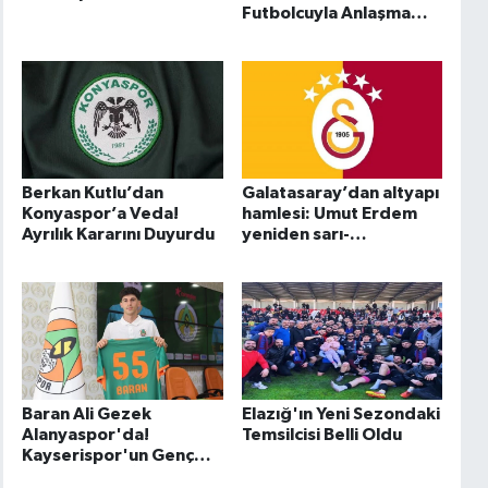
Futbolcuyla Anlaşma
Sağlandı
Berkan Kutlu’dan
Galatasaray’dan altyapı
Konyaspor’a Veda!
hamlesi: Umut Erdem
Ayrılık Kararını Duyurdu
yeniden sarı-
kırmızılılarda
Baran Ali Gezek
Elazığ'ın Yeni Sezondaki
Alanyaspor'da!
Temsilcisi Belli Oldu
Kayserispor'un Genç
Yıldızı 4 Yıllık İmzayı