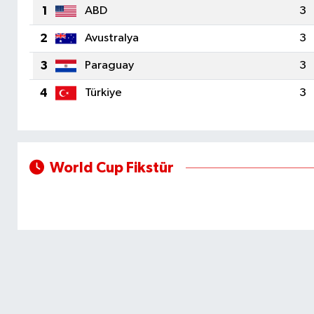
1
ABD
3
Sağlık
2
Avustralya
3
Seri İlan
3
Paraguay
3
4
Türkiye
3
Siyaset
Spor
World Cup Fikstür
Yaşam