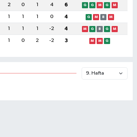
2
0
1
4
6
G
G
M
G
M
1
1
1
0
4
G
M
B
M
1
1
1
-2
4
M
G
B
G
M
1
0
2
-2
3
M
M
G