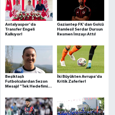
Antalyaspor'da
Gaziantep FK'dan Golcü
Transfer Engeli
Hamlesi! Serdar Dursun
Kalkıyor!
Resmen İmzayı Attı!
Beşiktaşlı
İki Büyükten Avrupa’da
Futbolculardan Sezon
Kritik Zaferler!
Mesajı! "Tek Hedefimiz
Şampiyonluk"