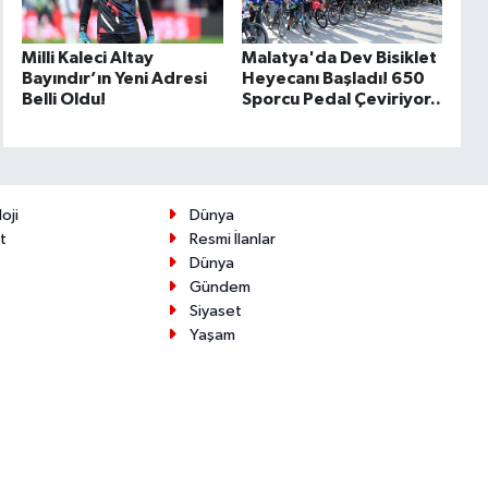
Milli Kaleci Altay
Malatya'da Dev Bisiklet
Bayındır’ın Yeni Adresi
Heyecanı Başladı! 650
Belli Oldu!
Sporcu Pedal Çeviriyor..
oji
Dünya
t
Resmi İlanlar
Dünya
Gündem
Siyaset
Yaşam