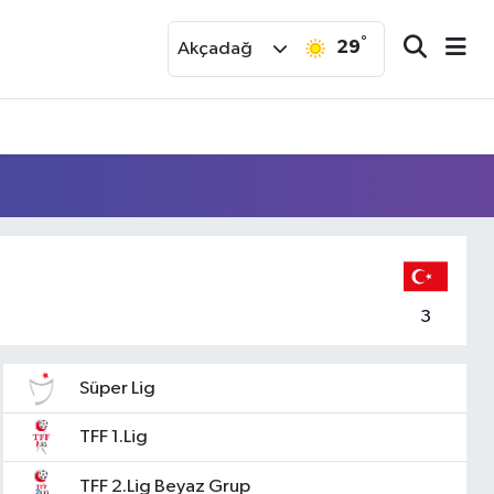
°
29
r
Akçadağ
3
Süper Lig
TFF 1.Lig
TFF 2.Lig Beyaz Grup