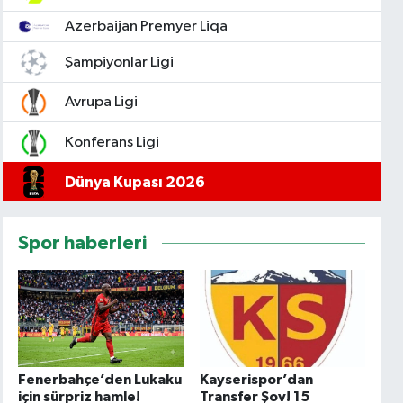
Azerbaijan Premyer Liqa
Şampiyonlar Ligi
Avrupa Ligi
Konferans Ligi
Dünya Kupası 2026
Spor haberleri
Fenerbahçe’den Lukaku
Kayserispor’dan
için sürpriz hamle!
Transfer Şov! 15