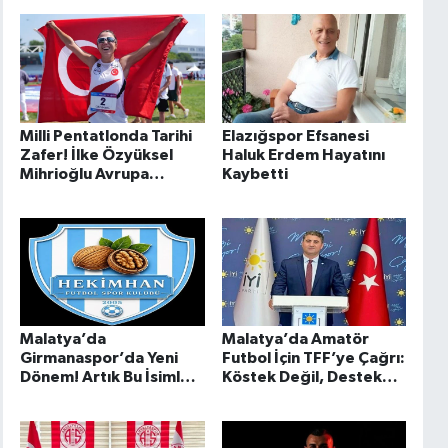
Attı..
Milli Pentatlonda Tarihi
Elazığspor Efsanesi
Zafer! İlke Özyüksel
Haluk Erdem Hayatını
Mihrioğlu Avrupa
Kaybetti
Şampiyonu Oldu..
Malatya’da
Malatya’da Amatör
Girmanaspor’da Yeni
Futbol İçin TFF’ye Çağrı:
Dönem! Artık Bu İsimle
Köstek Değil, Destek
Sahada
Olun