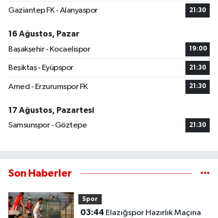
Gaziantep FK - Alanyaspor
21:30
16 Ağustos, Pazar
Başakşehir - Kocaelispor
19:00
Beşiktaş - Eyüpspor
21:30
Amed - Erzurumspor FK
21:30
17 Ağustos, Pazartesi
Samsunspor - Göztepe
21:30
Son Haberler
Spor
03:44
Elazığspor Hazırlık Maçına