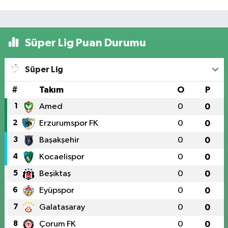
Süper Lig Puan Durumu
Süper Lig
#
Takım
O
P
1
Amed
0
0
2
Erzurumspor FK
0
0
3
Başakşehir
0
0
4
Kocaelispor
0
0
5
Beşiktaş
0
0
6
Eyüpspor
0
0
7
Galatasaray
0
0
8
Çorum FK
0
0