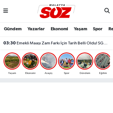
Asayiş
Malatya Nöbetçi Eczaneler
Gündem
Yazarlar
Ekonomi
Yaşam
Spor
Re
Bilim & Teknoloji
Malatya Hava Durumu
03:30
Emekli Maaşı Zam Farkı İçin Tarih Belli Oldu! SGK Ödemeleri 7 Ağustos'ta Başlıyor
Dünya
Malatya Namaz Vakitleri
Eğitim
Malatya Trafik Yoğunluk Haritası
Ekonomi
Süper Lig Puan Durumu ve Fikstür
Yaşam
Ekonomi
Asayiş
Spor
Gündem
Eğitim
Gündem
Tüm Manşetler
Kültür & Sanat
Son Dakika Haberleri
Resmi İlanlar
Haber Arşivi