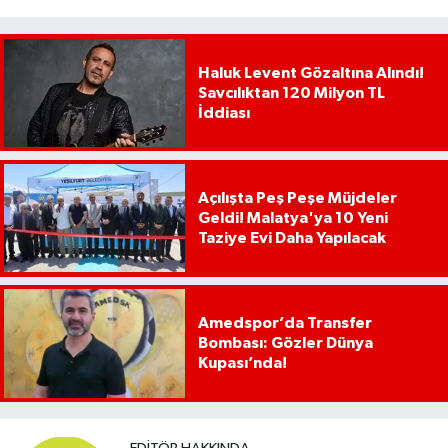
Haluk Levent Gözaltına Alındı!
Savcılıktan 120 Milyon TL
İddiası
Açılışta Peş Peşe Müjdeler
Geldi! Malatya'ya 10 Yeni
Taziye Evi Daha Yapılacak
Amedspor’da Transfer
Bombası: Gözler Dünya
Kupası’nda!