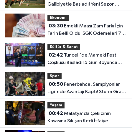
Galibiyetle Başladı! Yeni Sezon
Öncesi Umut Veren Performans
Ekonomi
03:30
Emekli Maaşı Zam Farkı İçin
Tarih Belli Oldu! SGK Ödemeleri 7
Ağustos'ta Başlıyor
Kültür & Sanat
02:42
Tunceli'de Mameki Fest
Coşkusu Başladı! 5 Gün Boyunca
Etkinlikler Düzenlenecek
Spor
00:50
Fenerbahçe, Şampiyonlar
Ligi'nde Avantajı Kaptı! Sturm Graz'ı
2-0 Mağlup Etti
Yaşam
00:42
Malatya'da Çekicinin
Kasasına Sıkışan Kedi İtfaiye
Ekiplerince Kurtarıldı