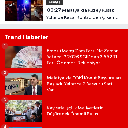
Asayiş
00:27
Malatya'da Kuzey Kuşak
Yolunda Kaza! Kontrolden Çıkan
Otomobil Refüje Çarptı
Trend Haberler
1
Emekli Maaşı Zam Farkı Ne Zaman
Yatacak? 2026 SGK'dan 3.552 TL
Fark Ödemesi Bekleniyor
2
Malatya'da TOKİ Konut Başvuruları
Başladı! Yalnızca 2 Başvuru Şartı
Var...
3
Kayısıda İşçilik Maliyetlerini
Düşürecek Önemli Buluş
4