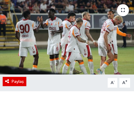
Paylaş
-
+
A
A