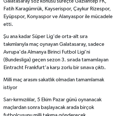
Galatasaray söz konusu süreçte Gaziantep FK,
Fatih Karagümrük, Kayserispor, Çaykur Rizespor,
Eyüpspor, Konyaspor ve Alanyaspor ile mücadele
etti.
Şu ana kadar Süper Lig'de orta-alt sıra
takımlarıyla maç oynayan Galatasaray, sadece
Avrupa'da Almanya Birinci Futbol Ligi'ni
(Bundesliga) geçen sezon 3. sırada tamamlayan
Eintracht Frankfurt'a karşı zorlu bir sınava çıktı.
Milli maç arasını sakatlık olmadan tamamlamak
istiyor
Sarı-kırmızılılar, 5 Ekim Pazar günü oynanacak
maçlardan sonra başlayacak arada birçok
futbolcusunu milli takıma gönderecek.