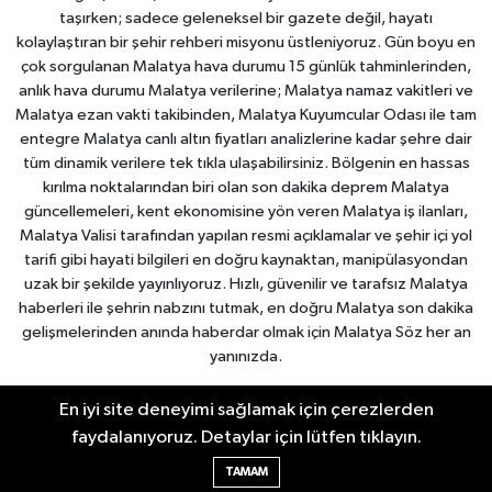
taşırken; sadece geleneksel bir gazete değil, hayatı
kolaylaştıran bir şehir rehberi misyonu üstleniyoruz. Gün boyu en
çok sorgulanan Malatya hava durumu 15 günlük tahminlerinden,
anlık hava durumu Malatya verilerine; Malatya namaz vakitleri ve
Malatya ezan vakti takibinden, Malatya Kuyumcular Odası ile tam
entegre Malatya canlı altın fiyatları analizlerine kadar şehre dair
tüm dinamik verilere tek tıkla ulaşabilirsiniz. Bölgenin en hassas
kırılma noktalarından biri olan son dakika deprem Malatya
güncellemeleri, kent ekonomisine yön veren Malatya iş ilanları,
Malatya Valisi tarafından yapılan resmi açıklamalar ve şehir içi yol
tarifi gibi hayati bilgileri en doğru kaynaktan, manipülasyondan
uzak bir şekilde yayınlıyoruz. Hızlı, güvenilir ve tarafsız Malatya
haberleri ile şehrin nabzını tutmak, en doğru Malatya son dakika
gelişmelerinden anında haberdar olmak için Malatya Söz her an
yanınızda.
En iyi site deneyimi sağlamak için çerezlerden
Malatya Nöbetçi Eczaneler
faydalanıyoruz. Detaylar için lütfen tıklayın.
Malatya Hava Durumu
Malatya Namaz Vakitleri
TAMAM
Malatya Trafik Yoğunluk Haritası