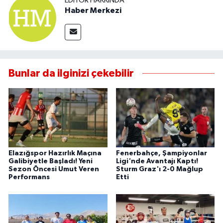
EDITÖR HAKKINDA
Haber Merkezi
Bunlar da ilginizi çekebilir
Elazığspor Hazırlık Maçına
Fenerbahçe, Şampiyonlar
Galibiyetle Başladı! Yeni
Ligi'nde Avantajı Kaptı!
Sezon Öncesi Umut Veren
Sturm Graz'ı 2-0 Mağlup
Performans
Etti