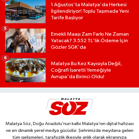
1 Ağustos'ta Malatya'da Herkesi
İlgilendiriyor! Toplu Taşımada Yeni
Tarife Başlıyor
5
Emekli Maaşı Zam Farkı Ne Zaman
Yatacak? 3.552 TL'lik Ödeme İçin
Gözler SGK'da
6
Malatya Bu Kez Kayısıyla Değil,
Coğrafi İşaretli Yemeğiyle
Avrupa'da Birinci Oldu!
Malatya Söz, Doğu Anadolu’nun kalbi Malatya’nın dijital hafızası
ve en dinamik yerel medya gücüdür. Şehrimizde meydana gelen
tüm gelişmeleri, tarafsızlık ilkesiyle anlık olarak ekranınıza