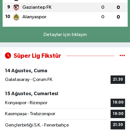
9
Gaziantep FK
0
0
10
Alanyaspor
0
0
Detaylar için tıklayın
Süper Lig Fikstür
14 Ağustos, Cuma
Galatasaray - Çorum FK
21:30
15 Ağustos, Cumartesi
Konyaspor - Rizespor
19:00
Kasımpaşa - Trabzonspor
19:00
Gençlerbirliği S.K. - Fenerbahçe
21:30