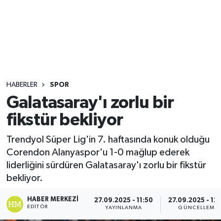
Sağlık
Seri İlan
Siyaset
HABERLER
SPOR
Spor
Galatasaray'ı zorlu bir
fikstür bekliyor
Yaşam
Trendyol Süper Lig'in 7. haftasında konuk olduğu
Corendon Alanyaspor'u 1-0 mağlup ederek
liderliğini sürdüren Galatasaray'ı zorlu bir fikstür
bekliyor.
HABER MERKEZI
27.09.2025 - 11:50
27.09.2025 - 12
EDITÖR
YAYINLANMA
GÜNCELLEME