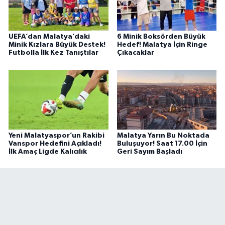
UEFA’dan Malatya’daki
6 Minik Boksörden Büyük
Minik Kızlara Büyük Destek!
Hedef! Malatya İçin Ringe
Futbolla İlk Kez Tanıştılar
Çıkacaklar
Yeni Malatyaspor’un Rakibi
Malatya Yarın Bu Noktada
Vanspor Hedefini Açıkladı!
Buluşuyor! Saat 17.00 İçin
İlk Amaç Ligde Kalıcılık
Geri Sayım Başladı