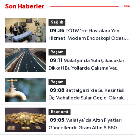
Son Haberler
Sağlık
09:36
TÖTM'de Hastalara Yeni
Hizmet! Modern Endoskopi Odası
Açıldı
Yaşam
09:11
Malatya'da Yola Çıkacaklar
Dikkat! Bu Yollarda Çalışma Var..
Yaşam
09:08
Battalgazi'de Su Kesintisi!
Üç Mahallede Sular Geçici Olarak
Kesilecek..
Ekonomi
09:05
Malatya'da Altın Fiyatları
Güncellendi: Gram Altın 6.660