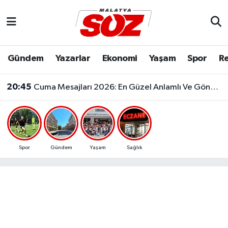
Asayiş
Malatya Nöbetçi Eczaneler
Gündem
Yazarlar
Ekonomi
Yaşam
Spor
Re
Bilim & Teknoloji
Malatya Hava Durumu
20:45
Cuma Mesajları 2026: En Güzel Anlamlı Ve Göndermeli Cuma Sözleri..
Dünya
Malatya Namaz Vakitleri
Eğitim
Malatya Trafik Yoğunluk Haritası
Ekonomi
Süper Lig Puan Durumu ve Fikstür
Spor
Gündem
Yaşam
Sağlık
Gündem
Tüm Manşetler
Kültür & Sanat
Son Dakika Haberleri
Resmi İlanlar
Haber Arşivi