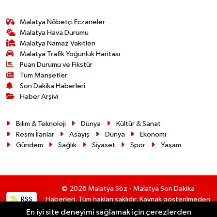
Malatya Nöbetçi Eczaneler
Malatya Hava Durumu
Malatya Namaz Vakitleri
Malatya Trafik Yoğunluk Haritası
Puan Durumu ve Fikstür
Tüm Manşetler
Son Dakika Haberleri
Haber Arşivi
Bilim & Teknoloji
Dünya
Kültür & Sanat
Resmi İlanlar
Asayiş
Dünya
Ekonomi
Gündem
Sağlık
Siyaset
Spor
Yaşam
© 2026 Malatya Söz - Malatya Son Dakika
RSS
Haberleri. Tüm hakları saklıdır. Kaynak gösterilmeden
alıntı yapılamaz.
En iyi site deneyimi sağlamak için çerezlerden