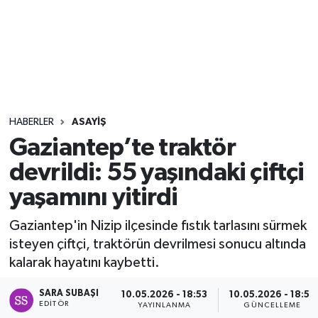
Sağlık
Seri İlan
Siyaset
HABERLER
ASAYIŞ
Spor
Gaziantep’te traktör
devrildi: 55 yaşındaki çiftçi
Yaşam
yaşamını yitirdi
Gaziantep'in Nizip ilçesinde fıstık tarlasını sürmek
isteyen çiftçi, traktörün devrilmesi sonucu altında
kalarak hayatını kaybetti.
SARA SUBAŞI
10.05.2026 - 18:53
10.05.2026 - 18:55
EDITÖR
YAYINLANMA
GÜNCELLEME