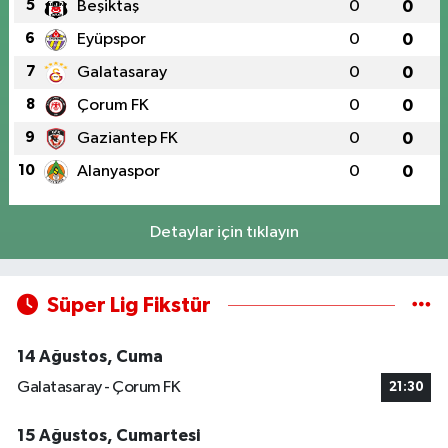
5
Beşiktaş
0
0
6
Eyüpspor
0
0
7
Galatasaray
0
0
8
Çorum FK
0
0
9
Gaziantep FK
0
0
10
Alanyaspor
0
0
Detaylar için tıklayın
Süper Lig Fikstür
14 Ağustos, Cuma
Galatasaray - Çorum FK
21:30
15 Ağustos, Cumartesi