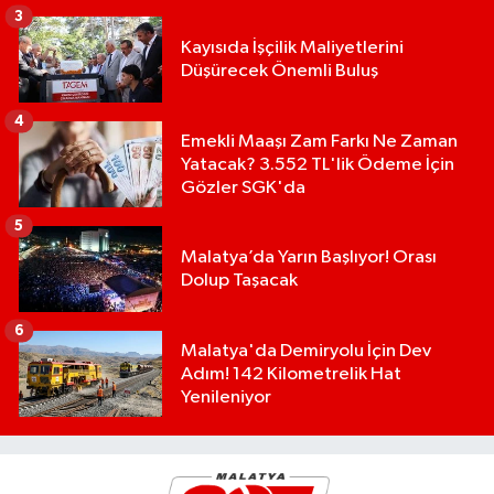
3
Kayısıda İşçilik Maliyetlerini
Düşürecek Önemli Buluş
4
Emekli Maaşı Zam Farkı Ne Zaman
Yatacak? 3.552 TL'lik Ödeme İçin
Gözler SGK'da
5
Malatya’da Yarın Başlıyor! Orası
Dolup Taşacak
6
Malatya'da Demiryolu İçin Dev
Adım! 142 Kilometrelik Hat
Yenileniyor