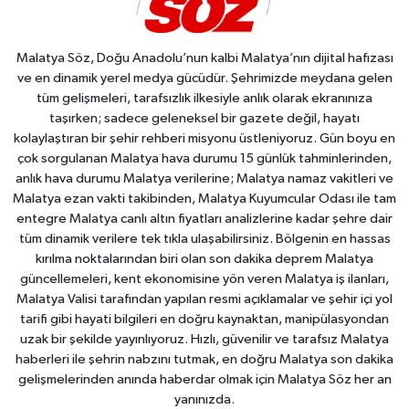
Malatya Söz, Doğu Anadolu’nun kalbi Malatya’nın dijital hafızası
ve en dinamik yerel medya gücüdür. Şehrimizde meydana gelen
tüm gelişmeleri, tarafsızlık ilkesiyle anlık olarak ekranınıza
taşırken; sadece geleneksel bir gazete değil, hayatı
kolaylaştıran bir şehir rehberi misyonu üstleniyoruz. Gün boyu en
çok sorgulanan Malatya hava durumu 15 günlük tahminlerinden,
anlık hava durumu Malatya verilerine; Malatya namaz vakitleri ve
Malatya ezan vakti takibinden, Malatya Kuyumcular Odası ile tam
entegre Malatya canlı altın fiyatları analizlerine kadar şehre dair
tüm dinamik verilere tek tıkla ulaşabilirsiniz. Bölgenin en hassas
kırılma noktalarından biri olan son dakika deprem Malatya
güncellemeleri, kent ekonomisine yön veren Malatya iş ilanları,
Malatya Valisi tarafından yapılan resmi açıklamalar ve şehir içi yol
tarifi gibi hayati bilgileri en doğru kaynaktan, manipülasyondan
uzak bir şekilde yayınlıyoruz. Hızlı, güvenilir ve tarafsız Malatya
haberleri ile şehrin nabzını tutmak, en doğru Malatya son dakika
gelişmelerinden anında haberdar olmak için Malatya Söz her an
yanınızda.