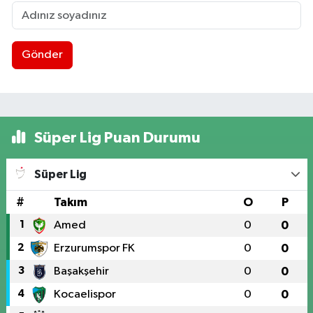
Gönder
Süper Lig Puan Durumu
Süper Lig
#
Takım
O
P
1
Amed
0
0
2
Erzurumspor FK
0
0
3
Başakşehir
0
0
4
Kocaelispor
0
0