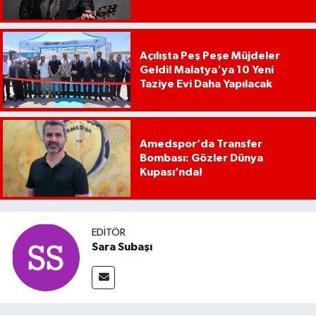
Açılışta Peş Peşe Müjdeler
Geldi! Malatya'ya 10 Yeni
Taziye Evi Daha Yapılacak
Amedspor’da Transfer
Bombası: Gözler Dünya
Kupası’nda!
EDITÖR
Sara Subaşı