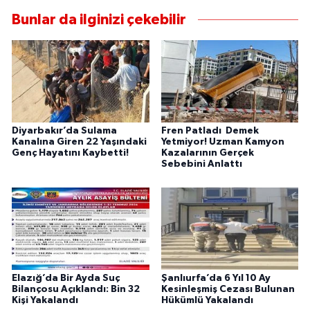
Bunlar da ilginizi çekebilir
Diyarbakır’da Sulama
Fren Patladı Demek
Kanalına Giren 22 Yaşındaki
Yetmiyor! Uzman Kamyon
Genç Hayatını Kaybetti!
Kazalarının Gerçek
Sebebini Anlattı
Elazığ’da Bir Ayda Suç
Şanlıurfa’da 6 Yıl 10 Ay
Bilançosu Açıklandı: Bin 32
Kesinleşmiş Cezası Bulunan
Kişi Yakalandı
Hükümlü Yakalandı