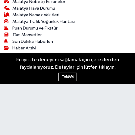
Malatya Nöbetçi Eczaneler
Malatya Hava Durumu
Malatya Namaz Vakitleri
Malatya Trafik Yoğunluk Haritası
Puan Durumu ve Fikstür
Tüm Manşetler
Son Dakika Haberleri
Haber Arşivi
En iyi site deneyimi sağlamak için çerezlerden
Bilim & Teknoloji
Dünya
Kültür & Sanat
faydalanıyoruz. Detaylar için lütfen tıklayın.
Resmi İlanlar
Asayiş
Dünya
Ekonomi
TAMAM
Gündem
Sağlık
Siyaset
Spor
Yaşam
© 2026 Malatya Söz - Malatya Son Dakika
RSS
Haberleri. Tüm hakları saklıdır. Kaynak gösterilmeden
alıntı yapılamaz.