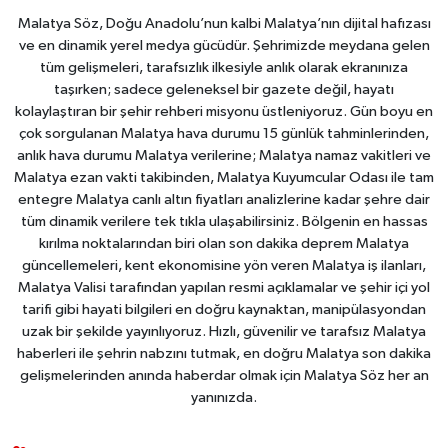
Malatya Söz, Doğu Anadolu’nun kalbi Malatya’nın dijital hafızası
ve en dinamik yerel medya gücüdür. Şehrimizde meydana gelen
tüm gelişmeleri, tarafsızlık ilkesiyle anlık olarak ekranınıza
taşırken; sadece geleneksel bir gazete değil, hayatı
kolaylaştıran bir şehir rehberi misyonu üstleniyoruz. Gün boyu en
çok sorgulanan Malatya hava durumu 15 günlük tahminlerinden,
anlık hava durumu Malatya verilerine; Malatya namaz vakitleri ve
Malatya ezan vakti takibinden, Malatya Kuyumcular Odası ile tam
entegre Malatya canlı altın fiyatları analizlerine kadar şehre dair
tüm dinamik verilere tek tıkla ulaşabilirsiniz. Bölgenin en hassas
kırılma noktalarından biri olan son dakika deprem Malatya
güncellemeleri, kent ekonomisine yön veren Malatya iş ilanları,
Malatya Valisi tarafından yapılan resmi açıklamalar ve şehir içi yol
tarifi gibi hayati bilgileri en doğru kaynaktan, manipülasyondan
uzak bir şekilde yayınlıyoruz. Hızlı, güvenilir ve tarafsız Malatya
haberleri ile şehrin nabzını tutmak, en doğru Malatya son dakika
gelişmelerinden anında haberdar olmak için Malatya Söz her an
yanınızda.