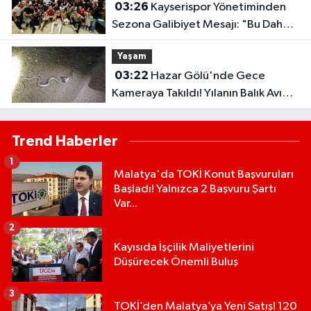
03:26
Kayserispor Yönetiminden
Sezona Galibiyet Mesajı: "Bu Daha
Başlangıç"
Yaşam
03:22
Hazar Gölü'nde Gece
Kameraya Takıldı! Yılanın Balık Avı
Şaşırttı
Trend Haberler
1
Malatya'da TOKİ Konut Başvuruları
Başladı! Yalnızca 2 Başvuru Şartı
Var...
2
Kayısıda İşçilik Maliyetlerini
Düşürecek Önemli Buluş
3
TOKİ’den Malatya’ya Yeni Satış! 120