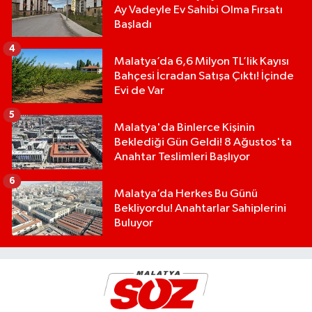
Ay Vadeyle Ev Sahibi Olma Fırsatı
Başladı
4
Malatya’da 6,6 Milyon TL’lik Kayısı
Bahçesi İcradan Satışa Çıktı! İçinde
Evi de Var
5
Malatya'da Binlerce Kişinin
Beklediği Gün Geldi! 8 Ağustos'ta
Anahtar Teslimleri Başlıyor
6
Malatya’da Herkes Bu Günü
Bekliyordu! Anahtarlar Sahiplerini
Buluyor