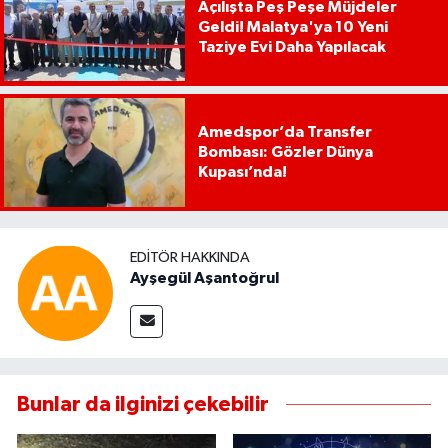
Açılışta Peş Peşe Müjdeler
Geldi! Malatya'ya 10 Yeni
Taziye Evi Daha Yapılacak
Amedspor’da Transfer
Bombası: Gözler Dünya
Kupası’nda!
EDITÖR HAKKINDA
Ayşegül Aşantoğrul
Bunlar da ilginizi çekebilir