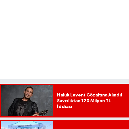
Haluk Levent Gözaltına Alındı!
Savcılıktan 120 Milyon TL
İddiası