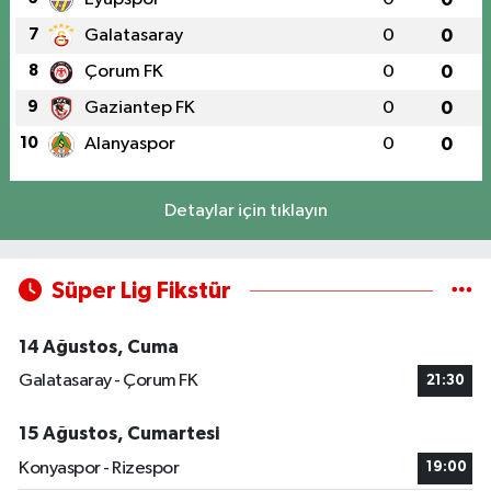
7
Galatasaray
0
0
8
Çorum FK
0
0
9
Gaziantep FK
0
0
10
Alanyaspor
0
0
Detaylar için tıklayın
Süper Lig Fikstür
14 Ağustos, Cuma
Galatasaray - Çorum FK
21:30
15 Ağustos, Cumartesi
Konyaspor - Rizespor
19:00