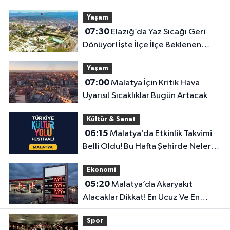
Yaşam
07:30
Elazığ’da Yaz Sıcağı Geri
Dönüyor! İşte İlçe İlçe Beklenen
Sıcaklıklar
Yaşam
07:00
Malatya İçin Kritik Hava
Uyarısı! Sıcaklıklar Bugün Artacak
Kültür & Sanat
06:15
Malatya’da Etkinlik Takvimi
Belli Oldu! Bu Hafta Şehirde Neler
Olacak?
Ekonomi
05:20
Malatya’da Akaryakıt
Alacaklar Dikkat! En Ucuz Ve En
Pahalı İlçe Belli Oldu
Spor