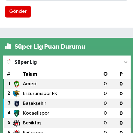
Gönder
Süper Lig Puan Durumu
Süper Lig
#
Takım
O
P
1
Amed
0
0
2
Erzurumspor FK
0
0
3
Başakşehir
0
0
4
Kocaelispor
0
0
5
Beşiktaş
0
0
6
Eyüpspor
0
0