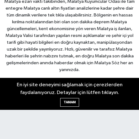
Malatya ezan vakti takibinden, Malatya Kuyumcular Odası ile tam
entegre Malatya canlı altın fiyatları analizlerine kadar şehre dair
tüm dinamik verilere tek tıkla ulaşabilirsiniz. Bölgenin en hassas
kırılma noktalarından biri olan son dakika deprem Malatya
güncellemeleri, kent ekonomisine yön veren Malatya iş ilanları,
Malatya Valisi tarafından yapılan resmi açıklamalar ve şehir içi yol
tarifi gibi hayati bilgileri en doğru kaynaktan, manipülasyondan
uzak bir şekilde yayınlıyoruz. Hızlı, güvenilir ve tarafsız Malatya
haberleri ile şehrin nabzını tutmak, en doğru Malatya son dakika
gelişmelerinden anında haberdar olmak için Malatya Söz her an
yanınızda.
En iyi site deneyimi sağlamak için çerezlerden
Malatya Nöbetçi Eczaneler
faydalanıyoruz. Detaylar için lütfen tıklayın.
Malatya Hava Durumu
Malatya Namaz Vakitleri
TAMAM
Malatya Trafik Yoğunluk Haritası
Puan Durumu ve Fikstür
Tüm Manşetler
Son Dakika Haberleri
Haber Arşivi