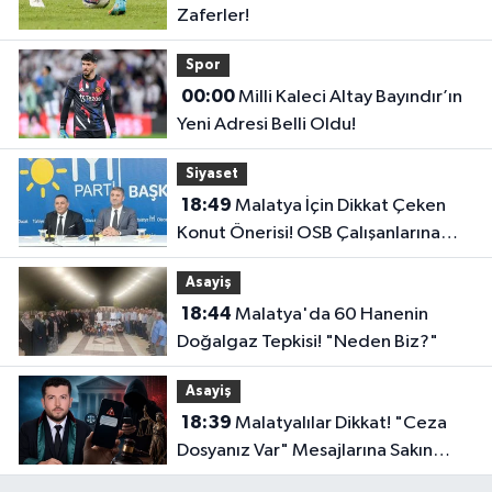
Zaferler!
Spor
00:00
Milli Kaleci Altay Bayındır’ın
Yeni Adresi Belli Oldu!
Siyaset
18:49
Malatya İçin Dikkat Çeken
Konut Önerisi! OSB Çalışanlarına
Faizsiz Ev Çağrısı..
Asayiş
18:44
Malatya'da 60 Hanenin
Doğalgaz Tepkisi! "Neden Biz?"
Asayiş
18:39
Malatyalılar Dikkat! "Ceza
Dosyanız Var" Mesajlarına Sakın
Kanmayın