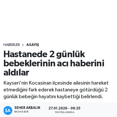
Sağlık
Seri İlan
Siyaset
HABERLER
ASAYIŞ
Spor
Hastanede 2 günlük
bebeklerinin acı haberini
Yaşam
aldılar
Kayseri'nin Kocasinan ilçesinde ailesinin hareket
etmediğini fark ederek hastaneye götürdüğü 2
günlük bebeğin hayatını kaybettiği belirlendi.
SEHER AKBALIK
27.01.2026 - 06:25
MUHABIR
YAYINLANMA