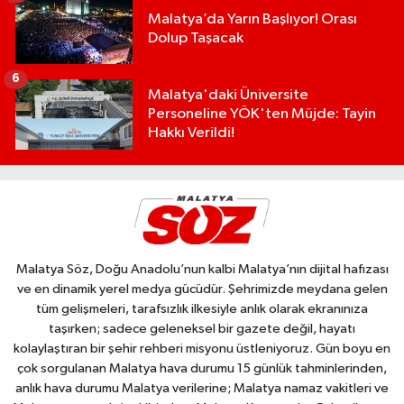
Malatya’da Yarın Başlıyor! Orası
Dolup Taşacak
6
Malatya'daki Üniversite
Personeline YÖK'ten Müjde: Tayin
Hakkı Verildi!
Malatya Söz, Doğu Anadolu’nun kalbi Malatya’nın dijital hafızası
ve en dinamik yerel medya gücüdür. Şehrimizde meydana gelen
tüm gelişmeleri, tarafsızlık ilkesiyle anlık olarak ekranınıza
taşırken; sadece geleneksel bir gazete değil, hayatı
kolaylaştıran bir şehir rehberi misyonu üstleniyoruz. Gün boyu en
çok sorgulanan Malatya hava durumu 15 günlük tahminlerinden,
anlık hava durumu Malatya verilerine; Malatya namaz vakitleri ve