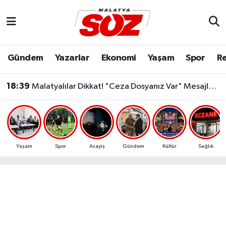
Asayiş
Malatya Nöbetçi Eczaneler
Gündem
Yazarlar
Ekonomi
Yaşam
Spor
Re
Bilim & Teknoloji
Malatya Hava Durumu
18:39
Malatyalılar Dikkat! "Ceza Dosyanız Var" Mesajlarına Sakın Kanmayın
Dünya
Malatya Namaz Vakitleri
Eğitim
Malatya Trafik Yoğunluk Haritası
Ekonomi
Süper Lig Puan Durumu ve Fikstür
Yaşam
Spor
Asayiş
Gündem
Kültür
Sağlık
Gündem
Tüm Manşetler
Kültür & Sanat
Son Dakika Haberleri
Resmi İlanlar
Haber Arşivi