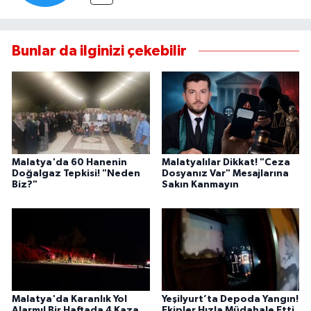
Bunlar da ilginizi çekebilir
Malatya'da 60 Hanenin
Malatyalılar Dikkat! "Ceza
Doğalgaz Tepkisi! "Neden
Dosyanız Var" Mesajlarına
Biz?"
Sakın Kanmayın
Malatya'da Karanlık Yol
Yeşilyurt’ta Depoda Yangın!
Alarmı! Bir Haftada 4 Kaza
Ekipler Hızla Müdahale Etti