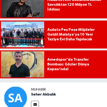
Savcılıktan 120 Milyon TL
İddiası
Açılışta Peş Peşe Müjdeler
Geldi! Malatya'ya 10 Yeni
Taziye Evi Daha Yapılacak
Amedspor’da Transfer
Bombası: Gözler Dünya
Kupası’nda!
MUHABIR
Seher Akbalık