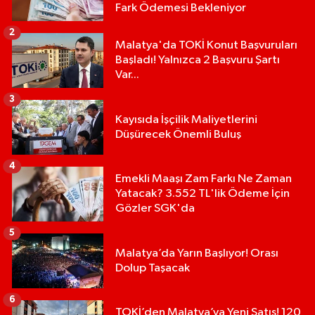
Fark Ödemesi Bekleniyor
2
Malatya'da TOKİ Konut Başvuruları
Başladı! Yalnızca 2 Başvuru Şartı
Var...
3
Kayısıda İşçilik Maliyetlerini
Düşürecek Önemli Buluş
4
Emekli Maaşı Zam Farkı Ne Zaman
Yatacak? 3.552 TL'lik Ödeme İçin
Gözler SGK'da
5
Malatya’da Yarın Başlıyor! Orası
Dolup Taşacak
6
TOKİ’den Malatya’ya Yeni Satış! 120