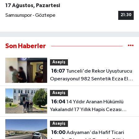
17 Ağustos, Pazartesi
Samsunspor - Göztepe
21:30
Son Haberler
Asayiş
16:07
Tunceli'de Rekor Uyuşturucu
Operasyonu! 982 Sentetik Ecza Ele
Geçirildi..
Asayiş
16:04
14 Yıldır Aranan Hükümlü
Yakalandı! 17 Yıllık Hapis Cezası
Bulunuyordu..
Asayiş
16:00
Adıyaman'da Hafif Ticari