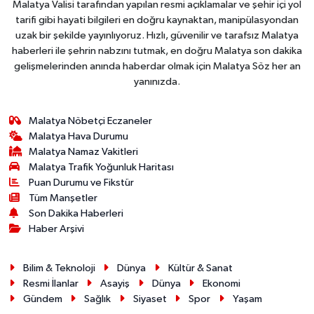
Malatya Valisi tarafından yapılan resmi açıklamalar ve şehir içi yol
tarifi gibi hayati bilgileri en doğru kaynaktan, manipülasyondan
uzak bir şekilde yayınlıyoruz. Hızlı, güvenilir ve tarafsız Malatya
haberleri ile şehrin nabzını tutmak, en doğru Malatya son dakika
gelişmelerinden anında haberdar olmak için Malatya Söz her an
yanınızda.
Malatya Nöbetçi Eczaneler
Malatya Hava Durumu
Malatya Namaz Vakitleri
Malatya Trafik Yoğunluk Haritası
Puan Durumu ve Fikstür
Tüm Manşetler
Son Dakika Haberleri
Haber Arşivi
Bilim & Teknoloji
Dünya
Kültür & Sanat
Resmi İlanlar
Asayiş
Dünya
Ekonomi
Gündem
Sağlık
Siyaset
Spor
Yaşam