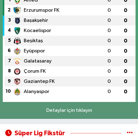
Amed
0
0
2
Erzurumspor FK
0
0
3
Başakşehir
0
0
4
Kocaelispor
0
0
5
Beşiktaş
0
0
6
Eyüpspor
0
0
7
Galatasaray
0
0
8
Çorum FK
0
0
9
Gaziantep FK
0
0
10
Alanyaspor
0
0
Detaylar için tıklayın
Süper Lig Fikstür