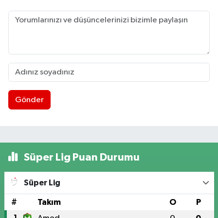
Gönder
Süper Lig Puan Durumu
Süper Lig
#
Takım
O
P
1