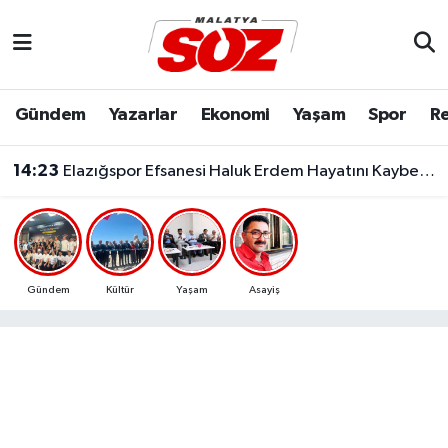
Asayiş
Malatya Nöbetçi Eczaneler
Gündem
Yazarlar
Ekonomi
Yaşam
Spor
Re
Bilim & Teknoloji
Malatya Hava Durumu
14:23
Elazığspor Efsanesi Haluk Erdem Hayatını Kaybetti
Dünya
Malatya Namaz Vakitleri
Eğitim
Malatya Trafik Yoğunluk Haritası
Ekonomi
Süper Lig Puan Durumu ve Fikstür
Gündem
Kültür
Yaşam
Asayiş
Gündem
Tüm Manşetler
Kültür & Sanat
Son Dakika Haberleri
Resmi İlanlar
Haber Arşivi