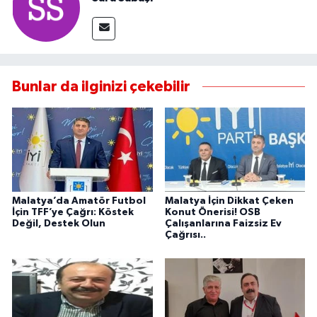
Bunlar da ilginizi çekebilir
Malatya’da Amatör Futbol
Malatya İçin Dikkat Çeken
İçin TFF’ye Çağrı: Köstek
Konut Önerisi! OSB
Değil, Destek Olun
Çalışanlarına Faizsiz Ev
Çağrısı..