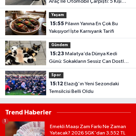
Araç İle Otomobil Çarpıştı: 5 Kişi
Yaralandı
Yaşam
15:55
Pilavın Yanına En Çok Bu
Yakışıyor! İşte Karnıyarık Tarifi
Gündem
15:23
Malatya’da Dünya Kedi
Günü: Sokakların Sessiz Can Dostları
Gündemde
Spor
15:12
Elazığ'ın Yeni Sezondaki
Temsilcisi Belli Oldu
Trend Haberler
1
Emekli Maaşı Zam Farkı Ne Zaman
Yatacak? 2026 SGK'dan 3.552 TL