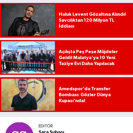
Haluk Levent Gözaltına Alındı!
Savcılıktan 120 Milyon TL
İddiası
Açılışta Peş Peşe Müjdeler
Geldi! Malatya'ya 10 Yeni
Taziye Evi Daha Yapılacak
Amedspor’da Transfer
Bombası: Gözler Dünya
Kupası’nda!
EDITÖR
Sara Subaşı