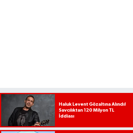
Haluk Levent Gözaltına Alındı!
Savcılıktan 120 Milyon TL
İddiası