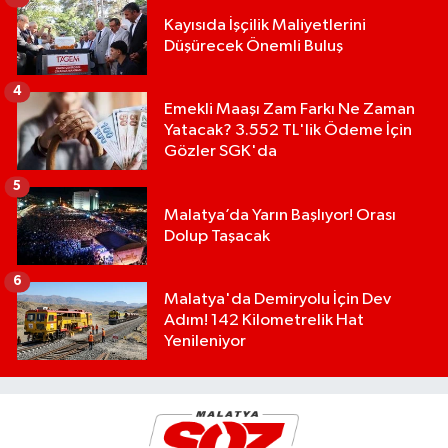
Kayısıda İşçilik Maliyetlerini
Düşürecek Önemli Buluş
4
Emekli Maaşı Zam Farkı Ne Zaman
Yatacak? 3.552 TL'lik Ödeme İçin
Gözler SGK'da
5
Malatya’da Yarın Başlıyor! Orası
Dolup Taşacak
6
Malatya'da Demiryolu İçin Dev
Adım! 142 Kilometrelik Hat
Yenileniyor