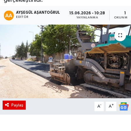
AYŞEGÜL AŞANTOĞRUL
15.06.2026 - 10:28
1 D
EDITÖR
YAYINLANMA
OKUNMA 
Paylaş
-
+
A
A