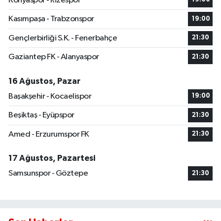
Konyaspor - Rizespor
Kasımpaşa - Trabzonspor
19:00
Gençlerbirliği S.K. - Fenerbahçe
21:30
Gaziantep FK - Alanyaspor
21:30
16 Ağustos, Pazar
Başakşehir - Kocaelispor
19:00
Beşiktaş - Eyüpspor
21:30
Amed - Erzurumspor FK
21:30
17 Ağustos, Pazartesi
Samsunspor - Göztepe
21:30