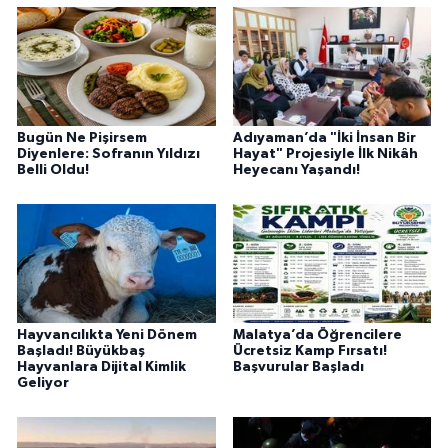
Bugün Ne Pişirsem
Adıyaman’da "İki İnsan Bir
Diyenlere: Sofranın Yıldızı
Hayat" Projesiyle İlk Nikâh
Belli Oldu!
Heyecanı Yaşandı!
Hayvancılıkta Yeni Dönem
Malatya’da Öğrencilere
Başladı! Büyükbaş
Ücretsiz Kamp Fırsatı!
Hayvanlara Dijital Kimlik
Başvurular Başladı
Geliyor