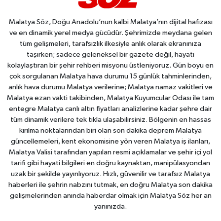
Malatya Söz, Doğu Anadolu’nun kalbi Malatya’nın dijital hafızası
ve en dinamik yerel medya gücüdür. Şehrimizde meydana gelen
tüm gelişmeleri, tarafsızlık ilkesiyle anlık olarak ekranınıza
taşırken; sadece geleneksel bir gazete değil, hayatı
kolaylaştıran bir şehir rehberi misyonu üstleniyoruz. Gün boyu en
çok sorgulanan Malatya hava durumu 15 günlük tahminlerinden,
anlık hava durumu Malatya verilerine; Malatya namaz vakitleri ve
Malatya ezan vakti takibinden, Malatya Kuyumcular Odası ile tam
entegre Malatya canlı altın fiyatları analizlerine kadar şehre dair
tüm dinamik verilere tek tıkla ulaşabilirsiniz. Bölgenin en hassas
kırılma noktalarından biri olan son dakika deprem Malatya
güncellemeleri, kent ekonomisine yön veren Malatya iş ilanları,
Malatya Valisi tarafından yapılan resmi açıklamalar ve şehir içi yol
tarifi gibi hayati bilgileri en doğru kaynaktan, manipülasyondan
uzak bir şekilde yayınlıyoruz. Hızlı, güvenilir ve tarafsız Malatya
haberleri ile şehrin nabzını tutmak, en doğru Malatya son dakika
gelişmelerinden anında haberdar olmak için Malatya Söz her an
yanınızda.