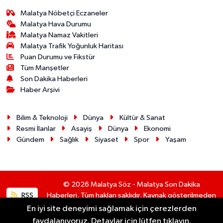
Malatya Nöbetçi Eczaneler
Malatya Hava Durumu
Malatya Namaz Vakitleri
Malatya Trafik Yoğunluk Haritası
Puan Durumu ve Fikstür
Tüm Manşetler
Son Dakika Haberleri
Haber Arşivi
Bilim & Teknoloji
Dünya
Kültür & Sanat
Resmi İlanlar
Asayiş
Dünya
Ekonomi
Gündem
Sağlık
Siyaset
Spor
Yaşam
© 2026 Malatya Söz - Malatya Son Dakika
RSS
Haberleri. Tüm hakları saklıdır. Kaynak gösterilmeden
alıntı yapılamaz.
En iyi site deneyimi sağlamak için çerezlerden
faydalanıyoruz. Detaylar için lütfen tıklayın.