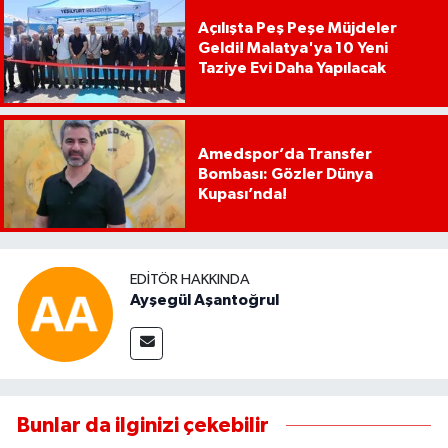
Açılışta Peş Peşe Müjdeler
Geldi! Malatya'ya 10 Yeni
Taziye Evi Daha Yapılacak
Amedspor’da Transfer
Bombası: Gözler Dünya
Kupası’nda!
EDITÖR HAKKINDA
Ayşegül Aşantoğrul
Bunlar da ilginizi çekebilir