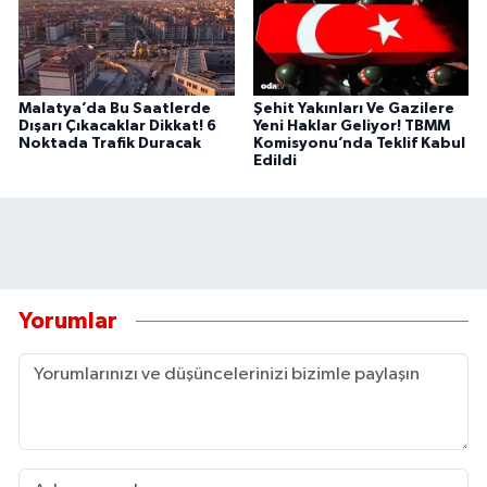
Malatya’da Bu Saatlerde
Şehit Yakınları Ve Gazilere
Dışarı Çıkacaklar Dikkat! 6
Yeni Haklar Geliyor! TBMM
Noktada Trafik Duracak
Komisyonu’nda Teklif Kabul
Edildi
Yorumlar