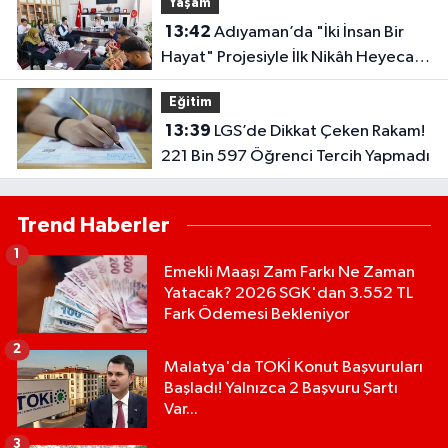
Yaşam
13:42
Adıyaman’da "İki İnsan Bir
Hayat" Projesiyle İlk Nikâh Heyecanı
Yaşandı!
Eğitim
13:39
LGS’de Dikkat Çeken Rakam!
221 Bin 597 Öğrenci Tercih Yapmadı
Trend Haberler
1
Emekli Maaşı Zam Farkı Ne Zaman
Yatacak? 2026 SGK'dan 3.552 TL
Fark Ödemesi Bekleniyor
2
Malatya'da TOKİ Konut Başvuruları
Başladı! Yalnızca 2 Başvuru Şartı
Var...
3