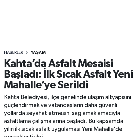
Sağlık
Seri İlan
Siyaset
HABERLER
YAŞAM
Spor
Kahta’da Asfalt Mesaisi
Başladı: İlk Sıcak Asfalt Yeni
Yaşam
Mahalle’ye Serildi
Kahta Belediyesi, ilçe genelinde ulaşım altyapısını
güçlendirmek ve vatandaşların daha güvenli
yollarda seyahat etmesini sağlamak amacıyla
asfaltlama çalışmalarına başladı. Bu kapsamda
yılın ilk sıcak asfalt uygulaması Yeni Mahalle’de
gerçekleştirildi.