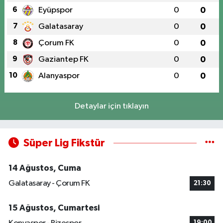
6
Eyüpspor
0
0
7
Galatasaray
0
0
8
Çorum FK
0
0
9
Gaziantep FK
0
0
10
Alanyaspor
0
0
Detaylar için tıklayın
Süper Lig Fikstür
14 Ağustos, Cuma
Galatasaray - Çorum FK
21:30
15 Ağustos, Cumartesi
19:00