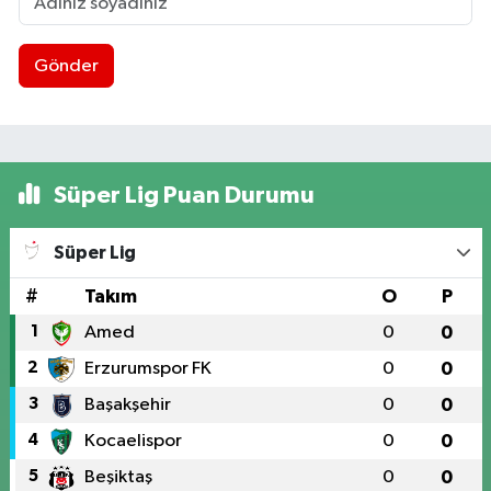
Gönder
Süper Lig Puan Durumu
Süper Lig
#
Takım
O
P
1
Amed
0
0
2
Erzurumspor FK
0
0
3
Başakşehir
0
0
4
Kocaelispor
0
0
5
Beşiktaş
0
0