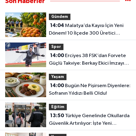
Son Haberler
Gündem
14:04
Malatya’da Kayısı İçin Yeni
Dönem! 10 İlçede 300 Üretici
Eğitime Alınacak
Spor
14:00
Erciyes 38 FSK’dan Forvete
Güçlü Takviye: Berkay Ekici İmzayı
Attı
Yaşam
14:00
Bugün Ne Pişirsem Diyenlere:
Sofranın Yıldızı Belli Oldu!
Eğitim
13:50
Türkiye Genelinde Okullarda
Güvenlik Artırılıyor: İşte Yeni
Uygulama